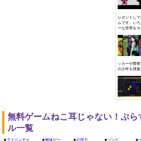
レゼントして
ムです。いろ
ーな世界をカ
ッカーや警察
の少年を捜索
無料ゲームねこ耳じゃない！ぷら
ル一覧
★
アドベンチャ
★
解体ゲー
★
記憶力
★
ゾンビ
★