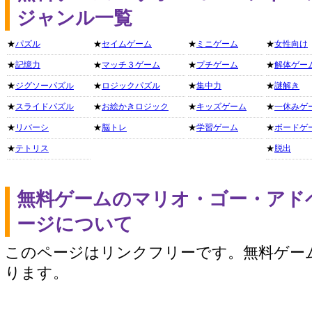
ジャンル一覧
★
パズル
★
セイムゲーム
★
ミニゲーム
★
女性向け
★
記憶力
★
マッチ３ゲーム
★
プチゲーム
★
解体ゲー
★
ジグソーパズル
★
ロジックパズル
★
集中力
★
謎解き
★
スライドパズル
★
お絵かきロジック
★
キッズゲーム
★
一休みゲ
★
リバーシ
★
脳トレ
★
学習ゲーム
★
ボードゲ
★
テトリス
★
脱出
無料ゲームのマリオ・ゴー・アド
ージについて
このページはリンクフリーです。無料ゲー
ります。