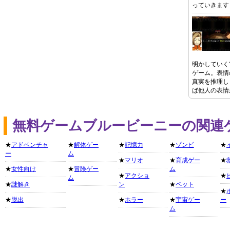
っていきます
明かしていく
ゲーム。表情
真実を推理し
ば他人の表情
無料ゲームブルービーニーの関連
★
アドベンチャ
★
解体ゲー
★
記憶力
★
ゾンビ
★
ー
ム
★
マリオ
★
育成ゲー
★
★
女性向け
★
冒険ゲー
ム
★
アクショ
★
ム
★
謎解き
ン
★
ペット
★
★
脱出
★
ホラー
★
宇宙ゲー
ー
ム