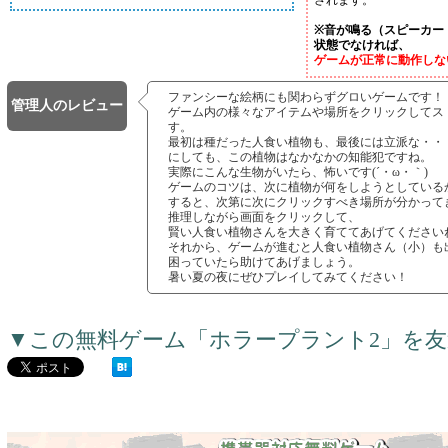
されます。
※音が鳴る（スピーカー
状態でなければ、
ゲームが正常に動作しな
ファンシーな絵柄にも関わらずグロいゲームです！
管理人のレビュー
ゲーム内の様々なアイテムや場所をクリックしてス
す。
最初は種だった人食い植物も、最後には立派な・・・(
にしても、この植物はなかなかの知能犯ですね。
実際にこんな生物がいたら、怖いです(´・ω・｀)
ゲームのコツは、次に植物が何をしようとしている
すると、次第に次にクリックすべき場所が分かって
推理しながら画面をクリックして、
賢い人食い植物さんを大きく育ててあげてくださいね(
それから、ゲームが進むと人食い植物さん（小）も
困っていたら助けてあげましょう。
暑い夏の夜にぜひプレイしてみてください！
▼この無料ゲーム「ホラープラント2」を