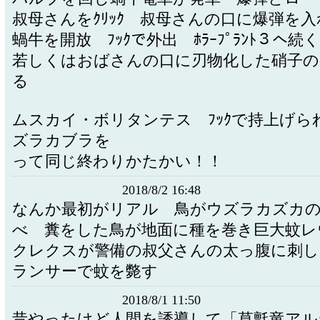
叔母さんをｸﾘｯｸ 叔母さんの口に爆弾を
蝸牛を開放 ﾌｯｸで外出 ﾎﾗｰﾌﾟﾗﾝﾄ３へ
若しくはおばさんの口に刃物化した硝子の
る
ムスカイ・ボリタンテス ﾌｯｸで持上げら
ズラカブラを
って同じ終わりかたかい！！
2018/8/2 16:48
なんか最初がリアル 鳥がウズラカズカ
べ 糞をした鳥が地面に種を巻き巨大蚊レ
クレクスが警備の叔父さんの太っ腹に刺
ランサーで蚊を斃す
2018/8/1 11:50
昔やったけど人間を誘導して「草氈竜アル