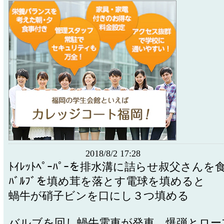
2018/8/2 17:28
ﾄｲﾚｯﾄﾍﾟｰﾊﾟｰを排水溝に詰らせ叔父さん
ﾊﾞﾙﾌﾞを填め茸を落とす電球を填めると
蝸牛が硝子ビンを口にし３つ填める
バルブを回し蝸牛電車が発車 爆弾とロ