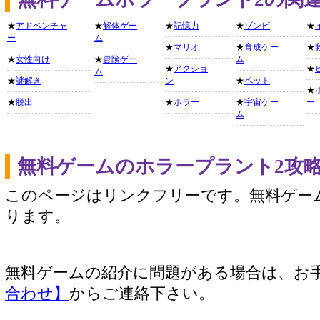
★
アドベンチャ
★
解体ゲー
★
記憶力
★
ゾンビ
★
ー
ム
★
マリオ
★
育成ゲー
★
★
女性向け
★
冒険ゲー
ム
★
アクショ
★
ム
★
謎解き
ン
★
ペット
★
★
脱出
★
ホラー
★
宇宙ゲー
ー
ム
無料ゲームのホラープラント2攻
このページはリンクフリーです。無料ゲー
ります。
無料ゲームの紹介に問題がある場合は、お
合わせ】
からご連絡下さい。