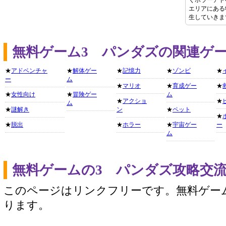
くホラーアド
エリアにある
生していきま
無料ゲーム3 パンダズの関連ゲ
★
アドベンチャ
★
解体ゲー
★
記憶力
★
ゾンビ
★
ー
ム
★
マリオ
★
育成ゲー
★
★
女性向け
★
冒険ゲー
ム
★
アクショ
★
ム
★
謎解き
ン
★
ペット
★
★
脱出
★
ホラー
★
宇宙ゲー
ー
ム
無料ゲームの3 パンダズ攻略交
このページはリンクフリーです。無料ゲー
ります。