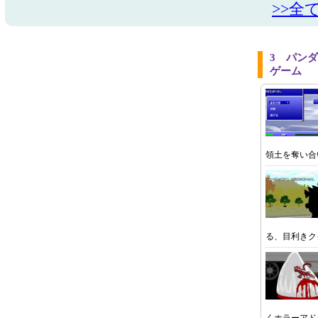
>>全
3 パン
ゲーム
領土を奪い合
る、目利きク