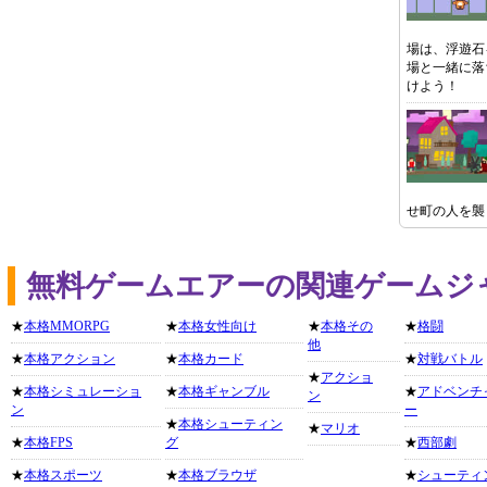
場は、浮遊石
場と一緒に落
けよう！
せ町の人を襲
無料ゲームエアーの関連ゲームジ
★
本格MMORPG
★
本格女性向け
★
本格その
★
格闘
他
★
本格アクション
★
本格カード
★
対戦バトル
★
アクショ
★
本格シミュレーショ
★
本格ギャンブル
★
アドベンチ
ン
ン
ー
★
本格シューティン
★
マリオ
★
本格FPS
グ
★
西部劇
★
本格スポーツ
★
本格ブラウザ
★
シューティ