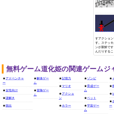
すアクション
す。ステッキ
ンが新鮮です
んだりするこ
無料ゲーム道化姫の関連ゲームジ
★
アドベンチャ
★
解体ゲー
★
記憶力
★
ゾンビ
★
ー
ム
★
マリオ
★
育成ゲー
★
★
女性向け
★
冒険ゲー
ム
★
アクショ
★
ム
★
謎解き
ン
★
ペット
★
★
脱出
★
ホラー
★
宇宙ゲー
ー
ム