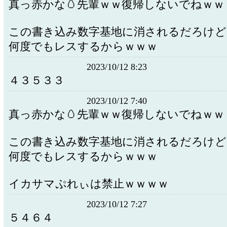
真っ赤かな🥚先輩ｗｗ復帰しないでねｗｗ
この書き込み数字基地に消されるだろけど
何度でもレスするからｗｗｗ
2023/10/12 8:23
４３５３３
2023/10/12 7:40
真っ赤かな🥚先輩ｗｗ復帰しないでねｗｗ
この書き込み数字基地に消されるだろけど
何度でもレスするからｗｗｗ
イカサマぷれぃは禁止ｗｗｗｗ
2023/10/12 7:27
５４６４