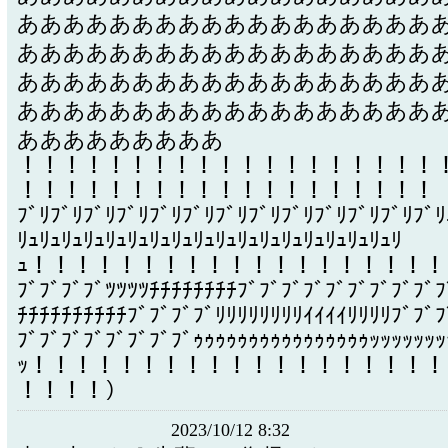
ああああああああああああああああああ
ああああああああああああああああああ
ああああああああああああああああああ
ああああああああああああああああああ
あああああああああ
！！！！！！！！！！！！！！！！！！！
！！！！！！！！！！！！！！！！！！！（ﾌﾞﾘ
ﾌﾞﾘﾌﾞﾘﾌﾞﾘﾌﾞﾘﾌﾞﾘﾌﾞﾘﾌﾞﾘﾌﾞﾘﾌﾞﾘﾌﾞﾘﾌﾞﾘﾌﾞﾘﾌﾞﾘ
ﾘｭﾘｭﾘｭﾘｭﾘｭﾘｭﾘｭﾘｭﾘｭﾘｭﾘｭﾘｭﾘｭﾘｭﾘｭﾘｭﾘｭﾘ
ｭ！！！！！！！！！！！！！！！！！！
ﾌﾞﾌﾞﾌﾞﾌﾞﾂﾂﾂﾂﾁﾁﾁﾁﾁﾁﾁﾁﾌﾞﾌﾞﾌﾞﾌﾞﾌﾞﾌﾞﾌﾞﾌﾞﾌﾞﾌ
ﾁﾁﾁﾁﾁﾁﾁﾁﾁﾁﾌﾞﾌﾞﾌﾞﾌﾞﾘﾘﾘﾘﾘﾘﾘﾘｲｲｲｲﾘﾘﾘﾘﾌﾞﾌﾞﾌ
ﾌﾞﾌﾞﾌﾞﾌﾞﾌﾞﾌﾞﾌﾞﾌﾞｩｩｩｩｩｩｩｩｩｩｩｩｩｩｩｩｯｯｯｯｯｯｯ
ｯ！！！！！！！！！！！！！！！！！！
！！！！）
2023/10/12 8:32