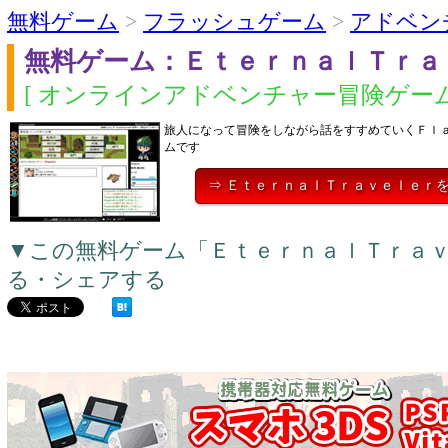
無料ゲーム
>
フラッシュゲーム
>
アドベン
無料ゲーム：ＥｔｅｒｎａｌＴｒａ
[ オンラインアドベンチャー冒険ゲーム
旅人になって冒険をしながら話をすすめていくＦｌ
ムです
⇒ ＥｔｅｒｎａｌＴｒａｖｅｌｅｒ
▼この無料ゲーム「ＥｔｅｒｎａｌＴｒａ
る・シェアする