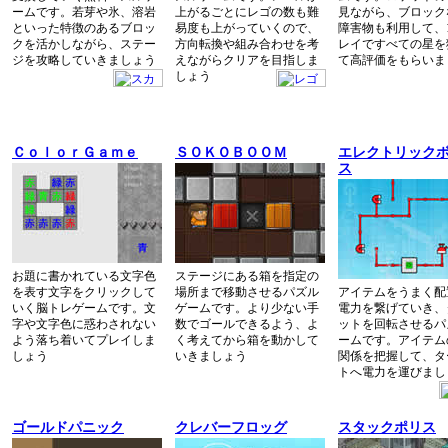
ームです。若芽や氷、溶岩
上がるごとにレゴの数も難
見ながら、ブロック
といった特徴のあるブロッ
易度も上がっていくので、
障害物も利用して、
クを活かしながら、ステー
方向転換や組み合わせを考
レイですべての星を
ジを攻略していきましょう
えながらクリアを目指しま
て高評価をもらいま
しょう
ＣｏｌｏｒＧａｍｅ
ＳＯＫＯＢＯＯＭ
エレクトリック
ス
お題に書かれている文字色
ステージにある箱を指定の
を表す文字をクリックして
場所まで移動させるパズル
アイテムをうまく配
いく脳トレゲームです。文
ゲームです。より少ない手
電力を繋げていき、
字や文字色に惑わされない
数でゴールできるよう、よ
ットを回転させるパ
よう落ち着いてプレイしま
く考えてから箱を動かして
ームです。アイテム
しょう
いきましょう
関係を把握して、タ
トへ電力を運びまし
ゴールドパニック
クレバーフロッグ
スタックポリス