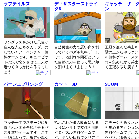
ラブテイルズ
ディザスターストライ
キャッチ ザ 
ク6
ン
サングラスをかけた天使が
色んな人たちをカップルに
自然災害の力で悪い卵を割
王冠を盗んだ兵士を
していくアドベンチャー無
っていくパズル無料ゲーム
壁の上からやっつけ
料ゲームです。キューピッ
です。地割れや隕石といっ
ル無料ゲーム！ステ
ドの矢で恋をさせて二人が
た自然の力を使って悪い卵
☆を集めながら兵士
近づくきっかけを作りまし
を割りまくりましょう！
て王冠を取り戻そう
ょう！
バーンエブリシング
カット 3D
SOOM
マッチ一本でステージに配
指示された形の断面になる
ステージを折りたた
置された木を全焼させるパ
ようにハサミで立体を切断
を集めるアクション
ズル無料ゲームです。ステ
するパズル無料ゲームで
無料ゲームです。ス
ージによって、爆弾や風な
す。少ない回数でクリアす
をパタパタ折りたた