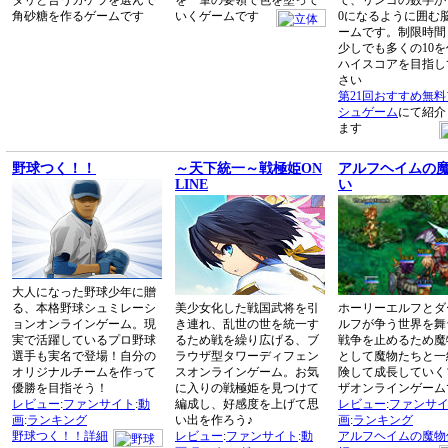
タリと合うカケラを選んで
を一筆の要領で色を塗って
て、リンゴの数字が
角砂糖を作るゲームです
いくゲームです
0になるように囲む
ームです。制限時間
少しでも多くの10
ハイスコアを目指し
さい
第21回おすすめ無
シュゲーム
にて紹介
ます
野球つく！！
～天下統一～戦極姫ON
アルフヘイムの
LINE
い
大人になった野球少年に贈
る、本格野球シュミレーシ
美少女化した戦国武将を引
ホーリーエルフとダ
ョンオンラインゲーム。現
き連れ、乱世の世を統一す
ルフが争う世界を舞
実で活躍しているプロ野球
るため戦を繰り広げる、ブ
戦争を止めるため魔
選手も実名で登場！自分の
ラウザ型タワーディフェン
として魔物たちと一
オリジナルチームを作って
スオンラインゲーム。お気
険して成長していく
優勝を目指そう！
に入りの戦極姫を見つけて
ザオンラインゲーム
レビュー
:
ファンサイト
:
動
編成し、好感度を上げて思
レビュー
:
ファンサ
画
:
ランキング
い出を作ろう♪
画
:
ランキング
野球つく！！詳細
レビュー
:
ファンサイト
:
動
アルフヘイムの魔物