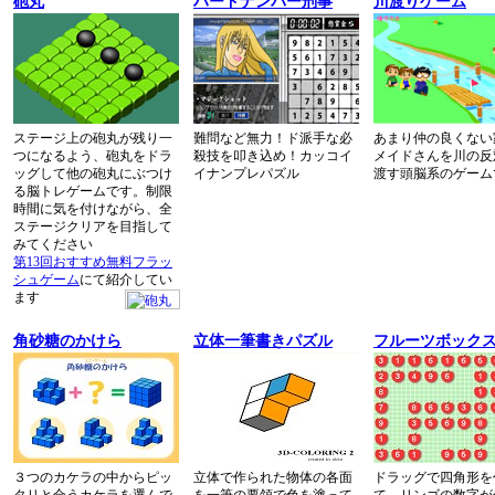
砲丸
ハードナンバー刑事
川渡りゲーム
ステージ上の砲丸が残り一
難問など無力！ド派手な必
あまり仲の良くない
つになるよう、砲丸をドラ
殺技を叩き込め！カッコイ
メイドさんを川の反
ッグして他の砲丸にぶつけ
イナンプレパズル
渡す頭脳系のゲーム
る脳トレゲームです。制限
時間に気を付けながら、全
ステージクリアを目指して
みてください
第13回おすすめ無料フラッ
シュゲーム
にて紹介してい
ます
角砂糖のかけら
立体一筆書きパズル
フルーツボック
３つのカケラの中からピッ
立体で作られた物体の各面
ドラッグで四角形を