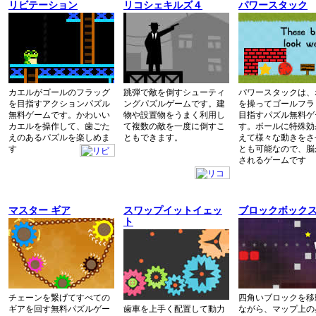
リビテーション
リコシェキルズ４
パワースタック
カエルがゴールのフラッグ
跳弾で敵を倒すシューティ
パワースタックは、
を目指すアクションパズル
ングパズルゲームです。建
を操ってゴールフラ
無料ゲームです。かわいい
物や設置物をうまく利用し
目指すパズル無料ゲ
カエルを操作して、歯ごた
て複数の敵を一度に倒すこ
す。ボールに特殊効
えのあるパズルを楽しめま
ともできます。
えて様々な動きをさ
す
とも可能なので、脳
されるゲームです
マスター ギア
スワップイットイェッ
ブロックボック
ト
チェーンを繋げてすべての
四角いブロックを移
ギアを回す無料パズルゲー
歯車を上手く配置して動力
ながら、マップ上の