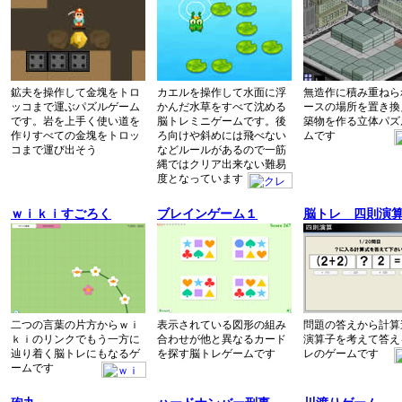
鉱夫を操作して金塊をトロ
カエルを操作して水面に浮
無造作に積み重ねら
ッコまで運ぶパズルゲーム
かんだ水草をすべて沈める
ースの場所を置き換
です。岩を上手く使い道を
脳トレミニゲームです。後
築物を作る立体パズ
作りすべての金塊をトロッ
ろ向けや斜めには飛べない
ムです
コまで運び出そう
などルールがあるので一筋
縄ではクリア出来ない難易
度となっています
ｗｉｋｉすごろく
ブレインゲーム１
脳トレ 四則演
二つの言葉の片方からｗｉ
表示されている図形の組み
問題の答えから計算
ｋｉのリンクでもう一方に
合わせが他と異なるカード
演算子を考えて答え
辿り着く脳トレにもなるゲ
を探す脳トレゲームです
レのゲームです
ームです