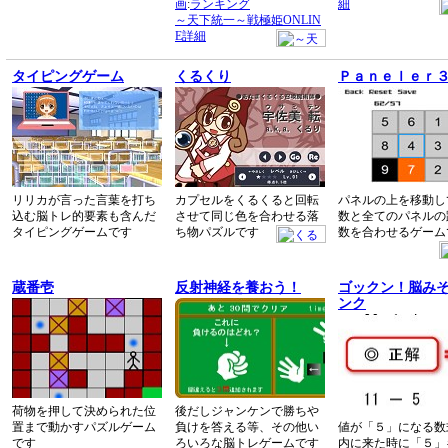
画
:
ランキング
細
～天下統一～戦極姫ONLIN
E詳細
タイピングゲーム
くるくり
Ｐａｎｅｌｅｒ
リリカが言った言葉を打ち
カプセルをくるくると回転
パネルの上を移動し
込む脳トレ的要素も含んだ
させて同じ色を合わせる落
数と全てのパネルの
タイピングゲームです
ち物パズルです
数を合わせるゲーム
蔵番壱
反射神経を養おう！
ゴックン！脳み
ンク
荷物を押して決められた位
後だしジャンケンで勝ちや
置まで動かすパズルゲーム
負けを答える等、その他い
値が「５」になる数
です
ろいろな脳トレゲームです
内に来た時に「５」