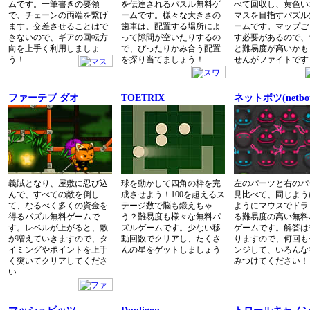
ムです。一筆書きの要領
を伝達されるパスル無料ゲ
べて回収し、黄色い
で、チェーンの両端を繋げ
ームです。様々な大きさの
マスを目指すパズル
ます。交差させることはで
歯車は、配置する場所によ
ームです。マップご
きないので、ギアの回転方
って隙間が空いたりするの
す必要があるので、
向を上手く利用しましょ
で、ぴったりかみ合う配置
と難易度が高いかも
う！
を探り当てましょう！
せんがファイトです
ファーテブ ダオ
TOETRIX
ネットボツ(netbot
義賊となり、屋敷に忍び込
球を動かして四角の枠を完
左のパーツと右のパ
んで、すべての敵を倒し
成させよう！100を超えるス
見比べて、同じよう
て、なるべく多くの資金を
テージ数で脳も鍛えちゃ
ようにマウスでドラ
得るパズル無料ゲームで
う？難易度も様々な無料パ
る難易度の高い無料
す。レベルが上がると、敵
ズルゲームです。少ない移
ゲームです。解答は
が増えていきますので、タ
動回数でクリアし、たくさ
りますので、何回も
イミングやポイントを上手
んの星をゲットしましょう
ンジして、いろんな
く突いてクリアしてくださ
みつけてください！
い