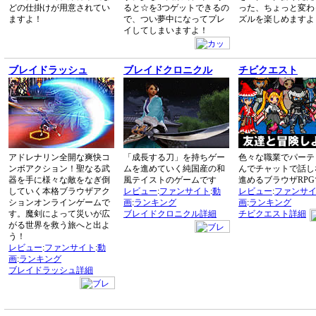
どの仕掛けが用意されてい
ると☆を3つゲットできるの
った、ちょっと変わ
ますよ！
で、つい夢中になってプレ
ズルを楽しめますよ
イしてしまいますよ！
ブレイドラッシュ
ブレイドクロニクル
チビクエスト
アドレナリン全開な爽快コ
「成長する刀」を持ちゲー
色々な職業でパーテ
ンボアクション！聖なる武
ムを進めていく純国産の和
んでチャットで話し
器を手に様々な敵をなぎ倒
風テイストのゲームです
進めるブラウザRPG
していく本格ブラウザアク
レビュー
:
ファンサイト
:
動
レビュー
:
ファンサ
ションオンラインゲームで
画
:
ランキング
画
:
ランキング
す。魔剣によって災いが広
ブレイドクロニクル詳細
チビクエスト詳細
がる世界を救う旅へと出よ
う！
レビュー
:
ファンサイト
:
動
画
:
ランキング
ブレイドラッシュ詳細