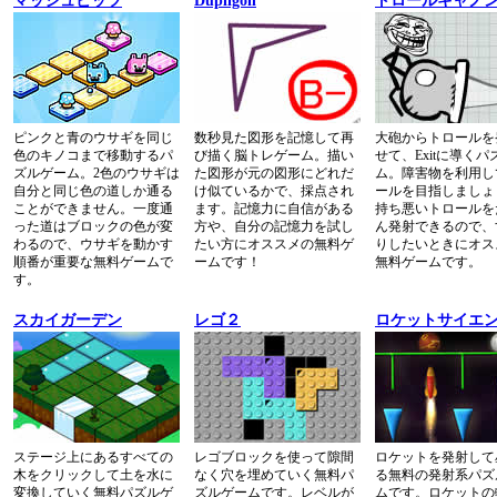
マッシュビッツ
Dupligon
トロールキャノ
ピンクと青のウサギを同じ
数秒見た図形を記憶して再
大砲からトロールを
色のキノコまで移動するパ
び描く脳トレゲーム。描い
せて、Exitに導く
ズルゲーム。2色のウサギは
た図形が元の図形にどれだ
ム。障害物を利用し
自分と同じ色の道しか通る
け似ているかで、採点され
ールを目指しましょ
ことができません。一度通
ます。記憶力に自信がある
持ち悪いトロールを
った道はブロックの色が変
方や、自分の記憶力を試し
ん発射できるので、
わるので、ウサギを動かす
たい方にオススメの無料ゲ
りしたいときにオス
順番が重要な無料ゲームで
ームです！
無料ゲームです。
す。
スカイガーデン
レゴ２
ロケットサイエ
ステージ上にあるすべての
レゴブロックを使って隙間
ロケットを発射して
木をクリックして土を水に
なく穴を埋めていく無料パ
る無料の発射系パズ
変換していく無料パズルゲ
ズルゲームです。レベルが
ムです。ロケットの