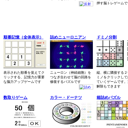
押す脳トレゲームで
順番記憶（全体表示）
詰めニューロニアン
ドミノ分割
表示された順番を覚えてク
ニューロン（神経細胞）を
縦、横に隣接する２
リックする、記憶力が重要
つなぎ合わせて脳の回路を
ミノをクリックして
な脳力アップゲームです
修復するパズルです
ていくゲームです。
解除もできます
数取りゲーム
カラー・ドーナツ
箱詰めパズル