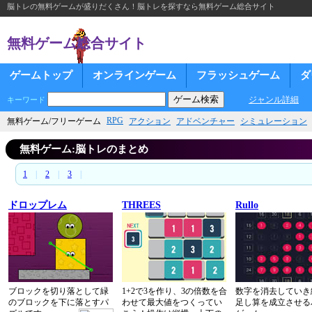
脳トレの無料ゲームが盛りだくさん！脳トレを探すなら無料ゲーム総合サイト
無料ゲーム総合サイト
ゲームトップ
オンラインゲーム
フラッシュゲーム
ダ
ジャンル詳細
キーワード
RPG
無料ゲーム/フリーゲーム
アクション
アドベンチャー
シミュレーション
無料ゲーム:脳トレのまとめ
1
|
2
|
3
|
ドロップレム
THREES
Rullo
ブロックを切り落として緑
1+2で3を作り、3の倍数を合
数字を消去していき
のブロックを下に落とすパ
わせて最大値をつくってい
足し算を成立させる