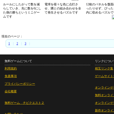
ルールにしたがって数を減
電球を様々な色に点灯さ
12枚のパネルを盤
らしていき、先に数を0にし
せ、隣との組み合わせを全
ったりせず、ぴった
た側の勝ちというミニゲー
て発生させるパズルです
内に収めるパズルで
ムです
現在のページ：
1
|
2
|
3
|
無料ゲームについて
リンクについ
利用規約
相互リンク集
免責事項
ゲームサイト
プライバシーポリシー
オンラインゲ
会社概要
無料オンライ
無料ゲーム チビクエスト２
オンラインゲ
新作オンライ