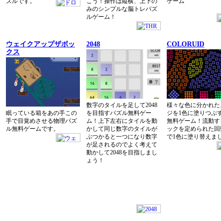
ズルです。
こう！操作は縦横、上下の
ゲーム
みのシンプルな脳トレパズ
ルゲーム！
ウェイクアップザボッ
2048
COLORUID
クス
数字のタイルを足して2048
様々な色に分かれた
眠っている箱をあの手この
を目指すパズル無料ゲー
ジを1色に塗りつぶ
手で目覚めさせる物理パズ
ム！上下左右にタイルを動
無料ゲーム！流動す
ル無料ゲームです。
かして同じ数字のタイルが
ックを定められた回
ぶつかると一つになり数字
で1色に塗り替えま
が足されるのでよく考えて
動かして2048を目指しまし
ょう！