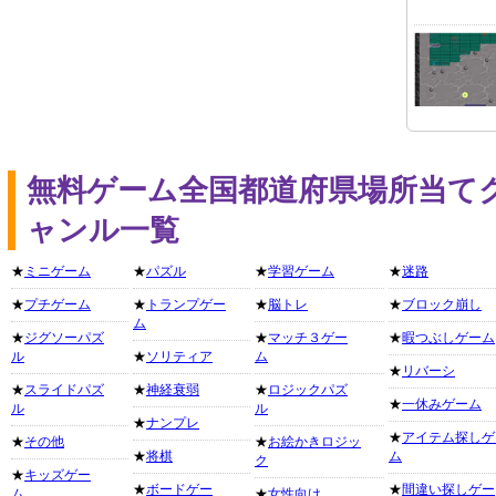
無料ゲーム全国都道府県場所当て
ャンル一覧
★
ミニゲーム
★
パズル
★
学習ゲーム
★
迷路
★
プチゲーム
★
トランプゲー
★
脳トレ
★
ブロック崩し
ム
★
ジグソーパズ
★
マッチ３ゲー
★
暇つぶしゲーム
ル
★
ソリティア
ム
★
リバーシ
★
スライドパズ
★
神経衰弱
★
ロジックパズ
★
一休みゲーム
ル
ル
★
ナンプレ
★
アイテム探しゲ
★
その他
★
お絵かきロジッ
★
将棋
ム
ク
★
キッズゲー
★
ボードゲー
★
間違い探しゲー
ム
★
女性向け