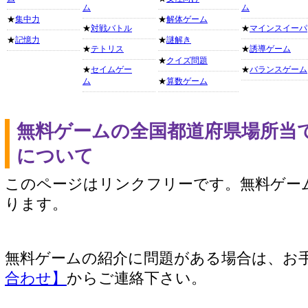
ム
ム
★
集中力
★
解体ゲーム
★
対戦バトル
★
マインスイーパ
★
記憶力
★
謎解き
★
テトリス
★
誘導ゲーム
★
クイズ問題
★
セイムゲー
★
バランスゲーム
ム
★
算数ゲーム
無料ゲームの全国都道府県場所当
について
このページはリンクフリーです。無料ゲー
ります。
無料ゲームの紹介に問題がある場合は、お
合わせ】
からご連絡下さい。