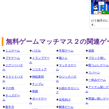
けて相手のに
す。
無料ゲームマッチマス２の関連ゲ
★
ミニゲーム
★
パズル
★
学習ゲーム
★
迷路
★
プチゲーム
★
トランプゲー
★
脳トレ
★
ブロック崩し
ム
★
ジグソーパズ
★
マッチ３ゲー
★
暇つぶしゲーム
ル
★
ソリティア
ム
★
リバーシ
★
スライドパズ
★
神経衰弱
★
ロジックパズ
★
一休みゲーム
ル
ル
★
ナンプレ
★
アイテム探しゲ
★
その他
★
お絵かきロジッ
★
将棋
ム
ク
★
キッズゲー
★
ボードゲー
★
間違い探しゲー
ム
★
女性向け
ム
ム
★
集中力
★
解体ゲーム