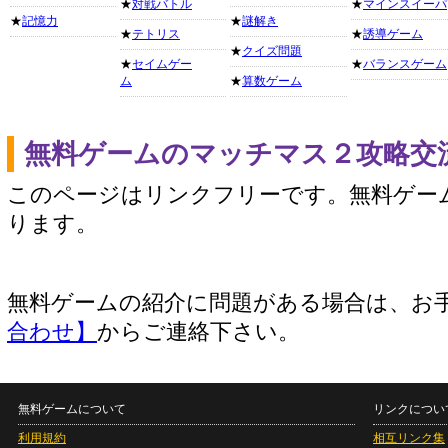
★
対戦バトル
★
マインスイーパ
★
記憶力
★
謎解き
★
テトリス
★
誘導ゲーム
★
クイズ問題
★
セイムゲー
★
バランスゲーム
ム
★
算数ゲーム
無料ゲームのマッチマス２攻略交
このページはリンクフリーです。無料ゲー
ります。
無料ゲームの紹介に問題がある場合は、お
合わせ】
からご連絡下さい。
無料ゲームについて
リンクについ
利用規約
相互リンク集