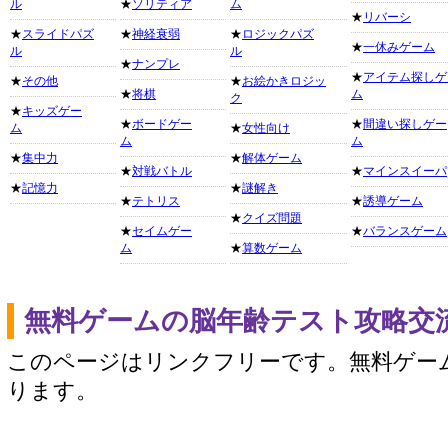
ル
★
ソリティア
ム
★
リバーシ
★
スライドパズ
★
神経衰弱
★
ロジックパズ
★
一休みゲーム
ル
ル
★
ナンプレ
★
アイテム探しゲ
★
その他
★
お絵かきロジッ
★
将棋
ム
ク
★
キッズゲー
★
ボードゲー
★
間違い探しゲー
ム
★
女性向け
ム
ム
★
集中力
★
解体ゲーム
★
対戦バトル
★
マインスイーパ
★
記憶力
★
謎解き
★
テトリス
★
誘導ゲーム
★
クイズ問題
★
セイムゲー
★
バランスゲーム
ム
★
算数ゲーム
無料ゲームの脳年齢テスト攻略交
このページはリンクフリーです。無料ゲー
ります。