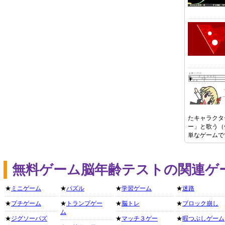
たキャラクタ
ー」と歌う（
単なゲームで
無料ゲーム脳年齢テストの関連ゲ
★
ミニゲーム
★
パズル
★
学習ゲーム
★
迷路
★
プチゲーム
★
トランプゲー
★
脳トレ
★
ブロック崩し
ム
★
ジグソーパズ
★
マッチ３ゲー
★
暇つぶしゲーム