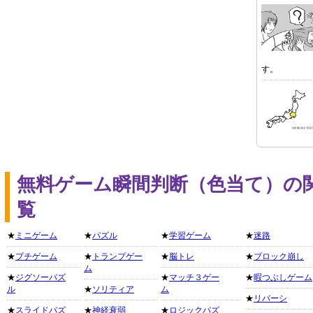
す。
無料ゲーム瞬間判断（色当て）の
覧
★
ミニゲーム
★
パズル
★
学習ゲーム
★
迷路
★
プチゲーム
★
トランプゲー
★
脳トレ
★
ブロック崩し
ム
★
ジグソーパズ
★
マッチ３ゲー
★
暇つぶしゲーム
ル
★
ソリティア
ム
★
リバーシ
★
スライドパズ
★
神経衰弱
★
ロジックパズ