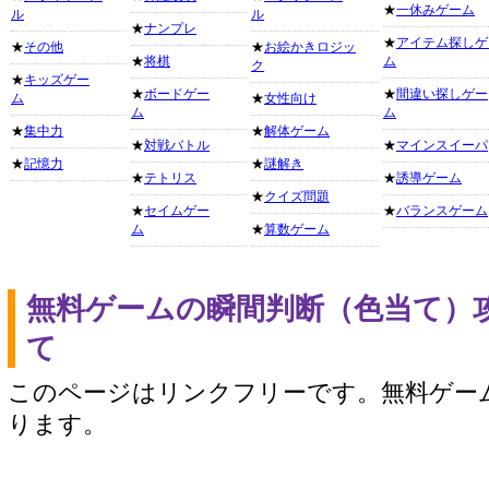
★
一休みゲーム
ル
ル
★
ナンプレ
★
アイテム探しゲ
★
その他
★
お絵かきロジッ
★
将棋
ム
ク
★
キッズゲー
★
ボードゲー
★
間違い探しゲー
ム
★
女性向け
ム
ム
★
集中力
★
解体ゲーム
★
対戦バトル
★
マインスイーパ
★
記憶力
★
謎解き
★
テトリス
★
誘導ゲーム
★
クイズ問題
★
セイムゲー
★
バランスゲーム
ム
★
算数ゲーム
無料ゲームの瞬間判断（色当て）
て
このページはリンクフリーです。無料ゲー
ります。