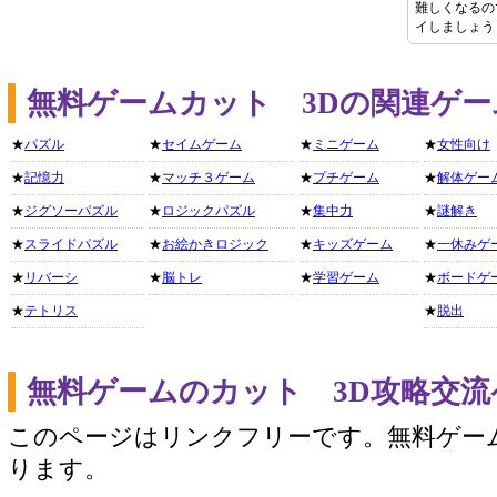
難しくなるの
イしましょう
無料ゲームカット 3Dの関連ゲ
★
パズル
★
セイムゲーム
★
ミニゲーム
★
女性向け
★
記憶力
★
マッチ３ゲーム
★
プチゲーム
★
解体ゲー
★
ジグソーパズル
★
ロジックパズル
★
集中力
★
謎解き
★
スライドパズル
★
お絵かきロジック
★
キッズゲーム
★
一休みゲ
★
リバーシ
★
脳トレ
★
学習ゲーム
★
ボードゲ
★
テトリス
★
脱出
無料ゲームのカット 3D攻略交
このページはリンクフリーです。無料ゲー
ります。