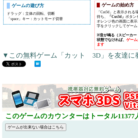
ゲームの始め方
ゲームの遊び方
「Cut3d」と表示され
ドラッグ：立体の回転、切断
待ち、
「Cut3d」
ボタン
「space」キー：カットモード切替
オレンジ色の画面に表示
字をクリックしてゲーム
※音が鳴る（スピーカー
状態でなければ、
ゲーム
ます
▼この無料ゲーム「カット 3D」を友達に
このゲームのカウンターはトータル11377