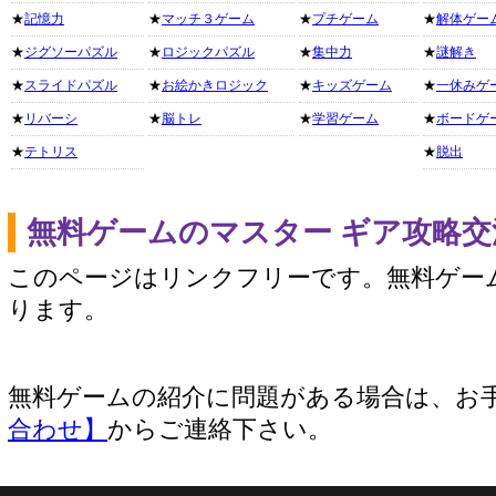
★
記憶力
★
マッチ３ゲーム
★
プチゲーム
★
解体ゲー
★
ジグソーパズル
★
ロジックパズル
★
集中力
★
謎解き
★
スライドパズル
★
お絵かきロジック
★
キッズゲーム
★
一休みゲ
★
リバーシ
★
脳トレ
★
学習ゲーム
★
ボードゲ
★
テトリス
★
脱出
無料ゲームのマスター ギア攻略
このページはリンクフリーです。無料ゲー
ります。
無料ゲームの紹介に問題がある場合は、お
合わせ】
からご連絡下さい。