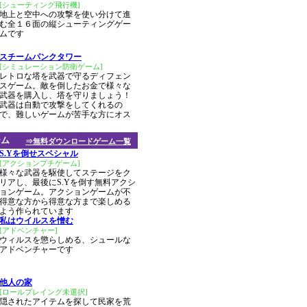
[シューティング飛行機]
地上と空中への攻撃を使い分けて進
む全１６面の縦シューティングゲー
ムです
スチームパンクタワー
[シミュレーション防衛ゲーム]
レトロな塔を武器で守るディフェン
スゲーム。敵を倒したお金で様々な
武器を購入し、塔を守りましょう！
武器は自動で攻撃をしてくれるの
で、難しいゲームが苦手な方にオス
ーム
⇒無料ダウンロードゲーム一覧
S.Yを倒せスペシャル
[アクションプチゲーム]
様々な武器を駆使してステージをク
リアし、最後にS.Yを倒す無料アクシ
ョンゲーム。アクションゲームが不
得意な方から得意な方まで楽しめる
よう作られています
私はウイルスを憎む
[アドベンチャー]
ウィルスを懲らしめる、シュールな
アドベンチャーです
他人の家
[ロールプレイング未選択]
隠されたアイテムを探して民家を荒