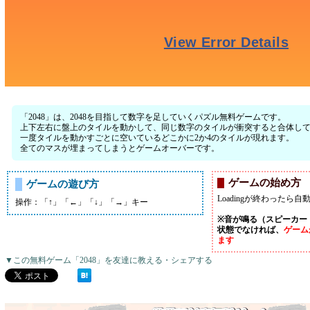
「2048」は、2048を目指して数字を足していくパズル無料ゲームです。
上下左右に盤上のタイルを動かして、同じ数字のタイルが衝突すると合体し
一度タイルを動かすごとに空いているどこかに2か4のタイルが現れます。
全てのマスが埋まってしまうとゲームオーバーです。
ゲームの始め方
ゲームの遊び方
Loadingが終わった
操作：「↑」「←」「↓」「→」キー
※音が鳴る（スピーカー
状態でなければ、
ゲーム
ます
▼この無料ゲーム「2048」を友達に教える・シェアする