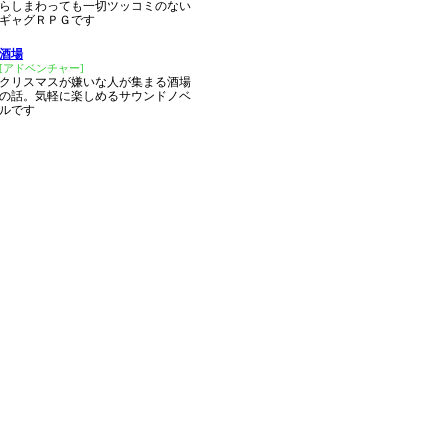
らしまわっても一切ツッコミのない
ギャグＲＰＧです
酒場
[アドベンチャー]
クリスマスが嫌いな人が集まる酒場
の話。気軽に楽しめるサウンドノベ
ルです