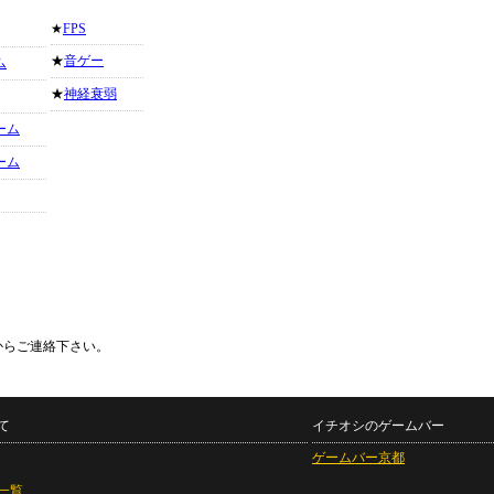
★
FPS
★
音ゲー
ム
★
神経衰弱
ーム
ーム
からご連絡下さい。
て
イチオシのゲームバー
ゲームバー京都
一覧