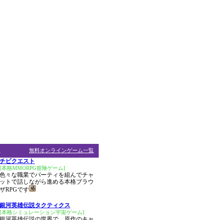
ム
無料オンラインゲーム一覧
チビクエスト
[本格MMORPG冒険ゲーム]
色々な職業でパーティを組んでチャ
ットで話しながら進める本格ブラウ
ザRPGです
銀河英雄伝説タクティクス
[本格シミュレーション宇宙ゲーム]
銀河英雄伝説の世界で、原作のキャ