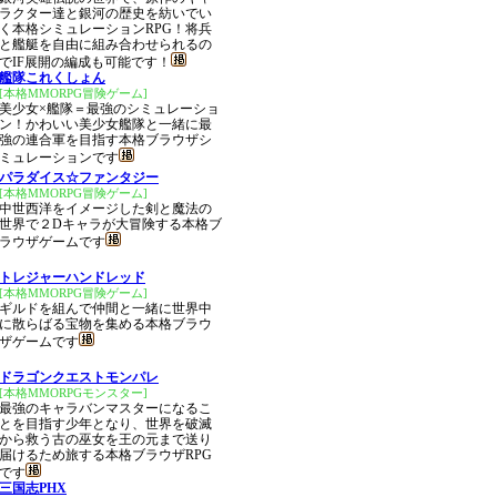
ラクター達と銀河の歴史を紡いでい
く本格シミュレーションRPG！将兵
と艦艇を自由に組み合わせられるの
でIF展開の編成も可能です！
艦隊これくしょん
[本格MMORPG冒険ゲーム]
美少女×艦隊＝最強のシミュレーショ
ン！かわいい美少女艦隊と一緒に最
強の連合軍を目指す本格ブラウザシ
ミュレーションです
パラダイス☆ファンタジー
[本格MMORPG冒険ゲーム]
中世西洋をイメージした剣と魔法の
世界で２Dキャラが大冒険する本格ブ
ラウザゲームです
トレジャーハンドレッド
[本格MMORPG冒険ゲーム]
ギルドを組んで仲間と一緒に世界中
に散らばる宝物を集める本格ブラウ
ザゲームです
ドラゴンクエストモンパレ
[本格MMORPGモンスター]
最強のキャラバンマスターになるこ
とを目指す少年となり、世界を破滅
から救う古の巫女を王の元まで送り
届けるため旅する本格ブラウザRPG
です
三国志PHX