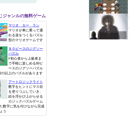
同じジャンルの無料ゲーム
マリオ カー ラン
マリオが車に乗って通
れる道をつくるパズル
型のマリオゲームです
８０ピースのジグソー
パズル
F初心者から上級者ま
で手軽に楽しめる80ピ
ースのジグソーパズル
種類の以上のパズルがあります
アートロジックライト
数字をヒントにマス目
を塗りつぶしていき、
絵を浮かび上がらせる
ロジックパズルゲーム
た数字に気を付けながら完成
ょう