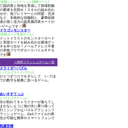
[本格シミュレーション戦略ゲーム]
三国武将と領地を育成して群雄割拠
の覇者を目指せ！スキルの組み合わ
せや、他プレイヤーとの同盟・交渉
など、本格的な頭脳戦と、豪華絵師
達が描く迫力の超美麗武将カードが
ンゲームです！
ドラゴンモンスター
[本格カード育成ゲーム]
ドットイラストのモンスターカード
と英雄カードを組み合わせ最強デッ
キを作り出せ！メールアドレス不要
の本格ブラウザカードバトルＲＰＧ
です
ム
⇒無料フラッシュゲーム一覧
スライダーパズル
[パズルスライドパズル]
ひとつずつコマをずらして、1～15ま
での数字を順番に並べるゲーム。
あいすすてっぷ
[パズルプチゲーム]
氷が割れてキャラクターが落ちてし
まわないように他の氷に乗り移って
行くシンプルなパズルアクションフ
ラッシュゲーム。flashファイルの再
生が可能な携帯やスマートフォンで
怒羅苦裸