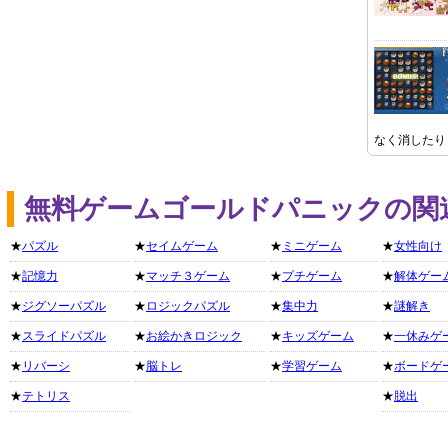
なく消したり
無料ゲームゴールドパニックの関
★
パズル
★
セイムゲーム
★
ミニゲーム
★
女性向け
★
記憶力
★
マッチ３ゲーム
★
プチゲーム
★
解体ゲー
★
ジグソーパズル
★
ロジックパズル
★
集中力
★
謎解き
★
スライドパズル
★
お絵かきロジック
★
キッズゲーム
★
一休みゲ
★
リバーシ
★
脳トレ
★
学習ゲーム
★
ボードゲ
★
テトリス
★
脱出