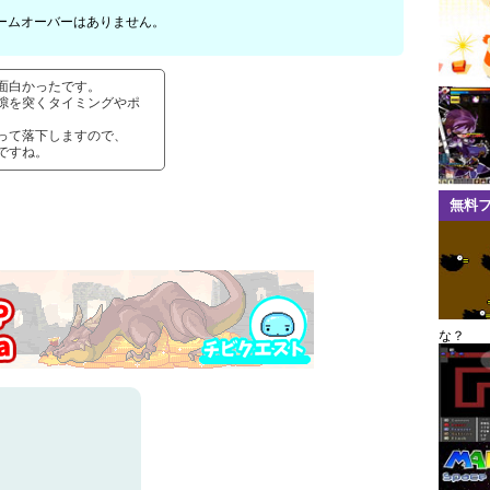
ームオーバーはありません。
面白かったです。
隙を突くタイミングやポ
って落下しますので、
ですね。
無料
な？