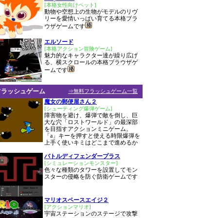
[本格女性向けペット]
動物や空想上の生物がモデルのリヴ
リーを愛情いっぱい育てる本格ブラ
ウザゲームです
エルソード
[本格アクション冒険ゲーム]
魅力的なキャラクター達が繰り広げ
る、横スクロールの本格ブラウザゲ
ームです
フラッシュゲーム
⇒無料フラッシュゲーム一覧
魔女の郵便屋さん２
[シューティング爆弾ゲーム]
障害物を避け、爆弾で敵を倒し、巨
大な穴「ロストワールド」の最深部
を目指すアクションミニゲーム。
「a」キーを押すと使える時限爆弾を
上手く使いキミはどこまで進めるか
バトルディフェンダープラス
[シミュレーションモンスター]
色々な種類のタワーを設置してモン
スターの侵略を防ぐ防衛ゲームです
マリオスペースエイジ２
[アクションマリオ]
宇宙ステーションのステージで攻撃