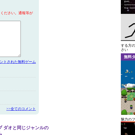
てください。通報等が
する方
さい
無料
メントされた無料ゲーム
>>全てのコメント
魅力の
ブ ダオと同じジャンルの
ム