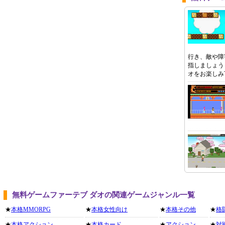
行き、敵や障
指しましょう
オをお楽しみ
無料ゲームファーテブ ダオの関連ゲームジャンル一覧
★
本格MMORPG
★
本格女性向け
★
本格その他
★
格
★
本格アクション
★
本格カード
★
アクション
★
対