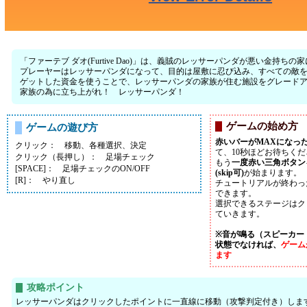
「ファーテブ ダオ(Furtive Dao)」は、義賊のレッサーパンダが悪い金
プレーヤーはレッサーパンダになって、目的は屋敷に忍び込み、すべての敵
ゲットした資金を使うことで、レッサーパンダの家族が住む施設をグレード
家族の為に立ち上がれ！ レッサーパンダ！
ゲームの始め方
ゲームの遊び方
赤いバーがMAXになっ
クリック： 移動、各種選択、決定
て、10秒ほどお待ちく
クリック（長押し）： 足場チェック
もう
一度赤い三角ボタン
[SPACE]： 足場チェックのON/OFF
(skip可)
が始まります。
[R]： やり直し
チュートリアルが終わっ
できます。
選択できるステージはク
ていきます。
※音が鳴る（スピーカー
状態でなければ、
ゲーム
ます
攻略ポイント
レッサーパンダはクリックしたポイントに一直線に移動（攻撃判定付き）しま