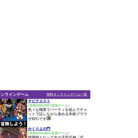
オンラインゲーム
無料オンラインゲーム一覧
チビクエスト
[本格MMORPG冒険ゲーム]
色々な職業でパーティを組んでチャ
ットで話しながら進める本格ブラウ
ザRPGです
かくりよの門
[本格MMORPG冒険ゲーム]
陰陽師となって女の子型式神「式