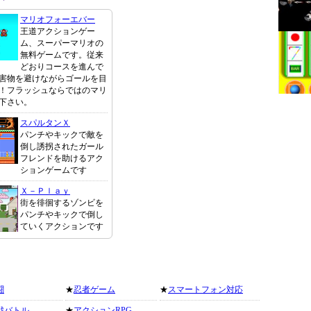
マリオフォーエバー
王道アクションゲー
ム、スーパーマリオの
無料ゲームです。従来
どおりコースを進んで
害物を避けながらゴールを目
！フラッシュならではのマリ
下さい。
スパルタンＸ
パンチやキックで敵を
倒し誘拐されたガール
フレンドを助けるアク
ションゲームです
Ｘ－Ｐｌａｙ
街を徘徊するゾンビを
パンチやキックで倒し
ていくアクションです
闘
★
忍者ゲーム
★
スマートフォン対応
戦バトル
★
アクションRPG