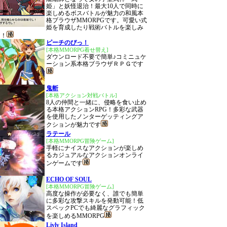
姫」と妖怪退治！最大10人で同時に
楽しめるボスバトルが魅力の和風本
格ブラウザMMORPGです。可愛い式
姫を育成したり戦術バトルを楽しみ
う！
ピーチのぴっ！
[本格MMORPG着せ替え]
ダウンロード不要で簡単♪コミニュケ
ーション系本格ブラウザＲＰＧです
鬼斬
[本格アクション対戦バトル]
8人の仲間と一緒に、侵略を食い止め
る本格アクションRPG！多彩な武器
を使用したノンターゲッティングア
クションが魅力です
ラテール
[本格MMORPG冒険ゲーム]
手軽にナイスなアクションが楽しめ
るカジュアルなアクションオンライ
ンゲームです
ECHO OF SOUL
[本格MMORPG冒険ゲーム]
高度な操作が必要なく、誰でも簡単
に多彩な攻撃スキルを発動可能！低
スペックPCでも綺麗なグラフィック
を楽しめるMMORPG
Livly Island