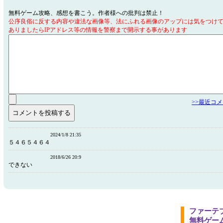
無料ゲーム攻略、感想を書こう。作者様への批判は禁止！
公序良俗に反する内容や違法な画像等、法にふれる画像のアップには気をつけ
ありましたらIPアドレス等の情報を警察まで開示する事があります
>>最近コ
2024/1/8 21:35
５４６５４６４
2018/6/26 20:9
できない
ファーテ
無料ゲー