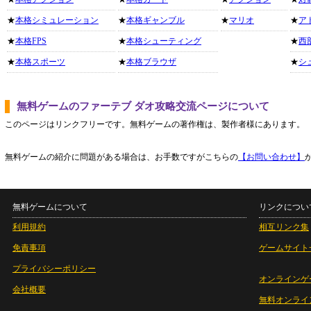
★
本格シミュレーション
★
本格ギャンブル
★
マリオ
★
ア
★
本格FPS
★
本格シューティング
★
西
★
本格スポーツ
★
本格ブラウザ
★
シ
無料ゲームのファーテブ ダオ攻略交流ページについて
このページはリンクフリーです。無料ゲームの著作権は、製作者様にあります。
無料ゲームの紹介に問題がある場合は、お手数ですがこちらの
【お問い合わせ】
無料ゲームについて
リンクについ
利用規約
相互リンク集
免責事項
ゲームサイト
プライバシーポリシー
オンラインゲ
会社概要
無料オンライ