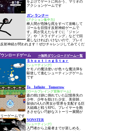
をよけてゲートに向かう、マリオの
アクションゲームです
ガン ランナー
[アクション集中力]
棒人間が危険な罠をすべて攻略して
ゴールを目指す反射神経ゲームで
す。罠が見えたらすぐに「ジャン
プ」や「スライディング」などで回
避しなければいけないので、プレイ
の反射神経が問われます！ぜひチャレンジしてみてくだ
ダウンロードゲーム
⇒無料ダウンロードゲーム一覧
ＳｈｏｏｔｉｎｇＳｔａｒ
[シューティング]
ケモノの魔法使いが色々な魔法弾を
駆使して進むシューティングゲーム
です
To Infinite Tomorrow
[ロールプレイング冒険ゲーム]
森の焼け跡に倒れていた記憶喪失の
少年、少年を助けた少女、美容師、
探偵の4人の男女が世界を支配する巨
大組織と戦うRPG。プレイヤーを飽
きさせない巧妙なストーリー展開が
フリーゲームです
NONSTER
[シューティング]
入門者から上級者までが楽しめる、