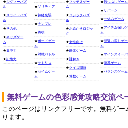
★
ジグソーパズ
★
マッチ３ゲー
★
暇つぶしゲーム
ル
★
ソリティア
ム
★
リバーシ
★
スライドパズ
★
神経衰弱
★
ロジックパズ
★
一休みゲーム
ル
ル
★
ナンプレ
★
アイテム探しゲ
★
その他
★
お絵かきロジッ
★
将棋
ム
ク
★
キッズゲー
★
ボードゲー
★
間違い探しゲー
ム
★
女性向け
ム
ム
★
集中力
★
解体ゲーム
★
対戦バトル
★
マインスイーパ
★
記憶力
★
謎解き
★
テトリス
★
誘導ゲーム
★
クイズ問題
★
セイムゲー
★
バランスゲーム
ム
★
算数ゲーム
無料ゲームの色彩感覚攻略交流ペ
このページはリンクフリーです。無料ゲー
ります。