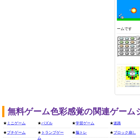
ームです
無料ゲーム色彩感覚の関連ゲーム
★
ミニゲーム
★
パズル
★
学習ゲーム
★
迷路
★
プチゲーム
★
トランプゲー
★
脳トレ
★
ブロック崩し
ム