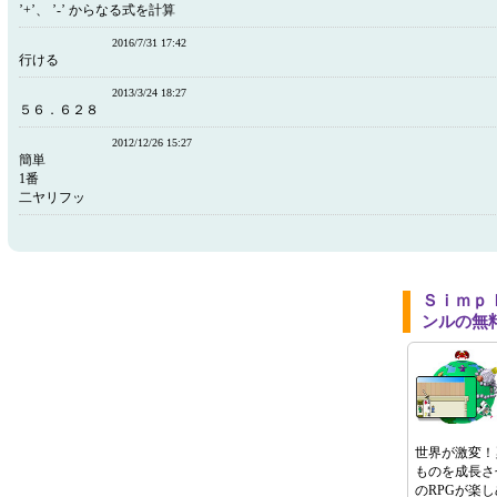
’+’、 ’-’ からなる式を計算
2016/7/31 17:42
行ける
2013/3/24 18:27
５６．６２８
2012/12/26 15:27
簡単
1番
二ヤリフッ
Ｓｉｍｐ
ンルの無
世界が激変！
ものを成長さ
のRPGが楽