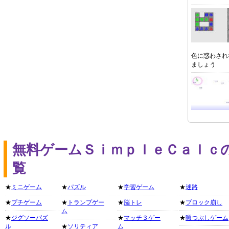
色に惑わされ
ましょう
無料ゲームＳｉｍｐｌｅＣａｌｃ
覧
★
ミニゲーム
★
パズル
★
学習ゲーム
★
迷路
★
プチゲーム
★
トランプゲー
★
脳トレ
★
ブロック崩し
ム
★
ジグソーパズ
★
マッチ３ゲー
★
暇つぶしゲーム
ル
★
ソリティア
ム