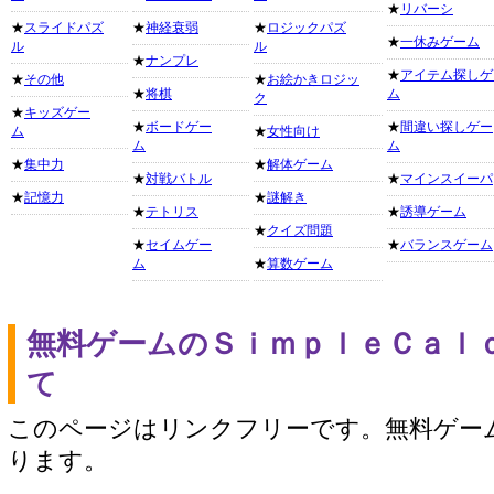
★
リバーシ
★
スライドパズ
★
神経衰弱
★
ロジックパズ
★
一休みゲーム
ル
ル
★
ナンプレ
★
アイテム探しゲ
★
その他
★
お絵かきロジッ
★
将棋
ム
ク
★
キッズゲー
★
ボードゲー
★
間違い探しゲー
ム
★
女性向け
ム
ム
★
集中力
★
解体ゲーム
★
対戦バトル
★
マインスイーパ
★
記憶力
★
謎解き
★
テトリス
★
誘導ゲーム
★
クイズ問題
★
セイムゲー
★
バランスゲーム
ム
★
算数ゲーム
無料ゲームのＳｉｍｐｌｅＣａｌ
て
このページはリンクフリーです。無料ゲー
ります。