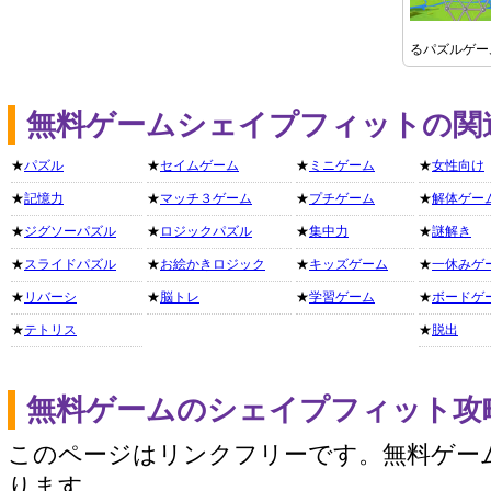
るパズルゲー
無料ゲームシェイプフィットの関
★
パズル
★
セイムゲーム
★
ミニゲーム
★
女性向け
★
記憶力
★
マッチ３ゲーム
★
プチゲーム
★
解体ゲー
★
ジグソーパズル
★
ロジックパズル
★
集中力
★
謎解き
★
スライドパズル
★
お絵かきロジック
★
キッズゲーム
★
一休みゲ
★
リバーシ
★
脳トレ
★
学習ゲーム
★
ボードゲ
★
テトリス
★
脱出
無料ゲームのシェイプフィット攻
このページはリンクフリーです。無料ゲー
ります。