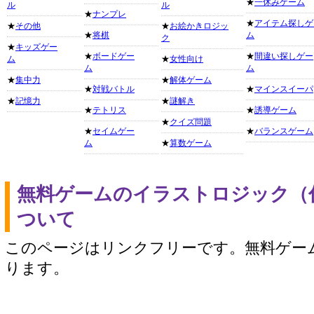
★
一休みゲーム
ル
ル
★
ナンプレ
★
アイテム探しゲ
★
その他
★
お絵かきロジッ
★
将棋
ム
ク
★
キッズゲー
★
ボードゲー
★
間違い探しゲー
ム
★
女性向け
ム
ム
★
集中力
★
解体ゲーム
★
対戦バトル
★
マインスイーパ
★
記憶力
★
謎解き
★
テトリス
★
誘導ゲーム
★
クイズ問題
★
セイムゲー
★
バランスゲーム
ム
★
算数ゲーム
無料ゲームのイラストロジック（
ついて
このページはリンクフリーです。無料ゲー
ります。