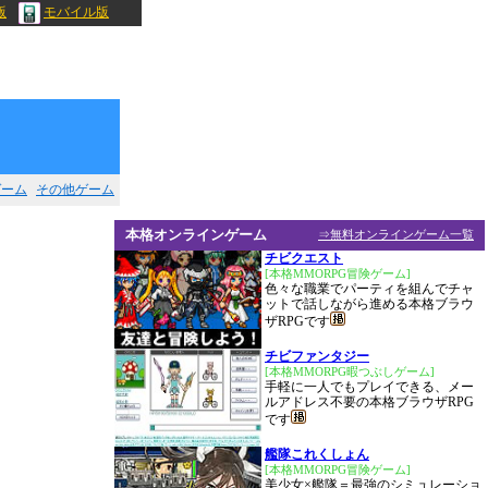
版
モバイル版
ゲーム
その他ゲーム
本格オンラインゲーム
⇒無料オンラインゲーム一覧
チビクエスト
[本格MMORPG冒険ゲーム]
色々な職業でパーティを組んでチャ
ットで話しながら進める本格ブラウ
ザRPGです
チビファンタジー
[本格MMORPG暇つぶしゲーム]
手軽に一人でもプレイできる、メー
ルアドレス不要の本格ブラウザRPG
です
艦隊これくしょん
[本格MMORPG冒険ゲーム]
美少女×艦隊＝最強のシミュレーショ