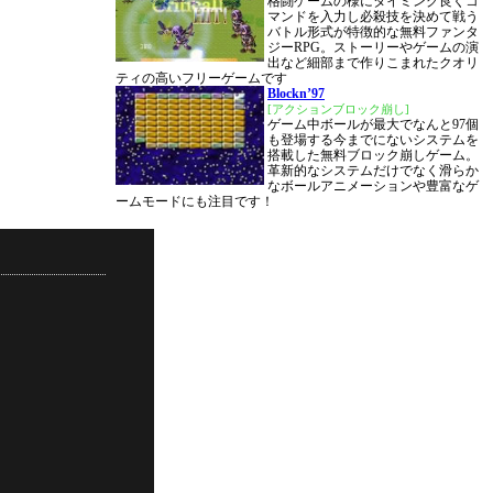
格闘ゲームの様にタイミング良くコ
マンドを入力し必殺技を決めて戦う
バトル形式が特徴的な無料ファンタ
ジーRPG。ストーリーやゲームの演
出など細部まで作りこまれたクオリ
ティの高いフリーゲームです
Blockn’97
[アクションブロック崩し]
ゲーム中ボールが最大でなんと97個
も登場する今までにないシステムを
搭載した無料ブロック崩しゲーム。
革新的なシステムだけでなく滑らか
なボールアニメーションや豊富なゲ
ームモードにも注目です！