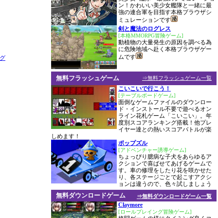
ン！かわいい美少女艦隊と一緒に最
強の連合軍を目指す本格ブラウザシ
ミュレーションです
剣と魔法のログレス
[本格MMORPG冒険ゲーム]
動植物の大量発生の原因を調べる為
に危険地域へ赴く本格ブラウザゲー
ムです
無料フラッシュゲーム
⇒無料フラッシュゲーム一覧
こいこいで行こう！
[テーブルボードゲーム]
面倒なゲームファイルのダウンロー
ド・インストール不要で遊べるオン
ライン花札ゲーム「こいこい」。年
度別スコアランキング搭載！他プレ
イヤー達との熱いスコアバトルが楽
しめます！
ポップズル
[アドベンチャー誘導ゲーム]
ちょっぴり臆病な子犬をあらゆるア
クションで喜ばせてあげるゲームで
す。車の修理をしたり花を咲かせた
り、各ステージごとで起こすアクシ
ョンは違うので、色々試しましょう
無料ダウンロードゲーム
⇒無料ダウンロードゲーム一覧
Claymore
[ロールプレイング冒険ゲーム]