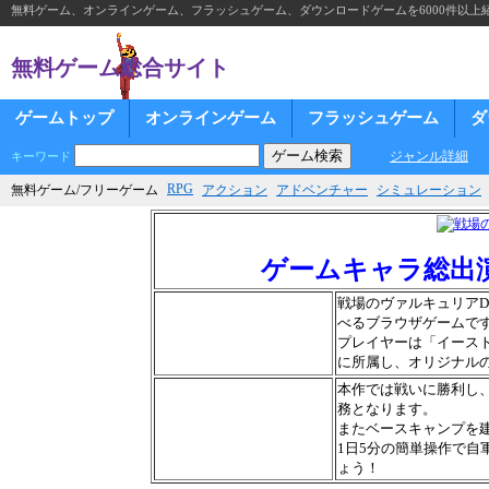
無料ゲーム、オンラインゲーム、フラッシュゲーム、ダウンロードゲームを6000件以上
無料ゲーム総合サイト
ゲームトップ
オンラインゲーム
フラッシュゲーム
ダ
ジャンル詳細
キーワード
RPG
無料ゲーム/フリーゲーム
アクション
アドベンチャー
シミュレーション
ゲームキャラ総出
戦場のヴァルキュリアD
べるブラウザゲームで
プレイヤーは「イース
に所属し、オリジナル
本作では戦いに勝利し
務となります。
またベースキャンプを
1日5分の簡単操作で
ょう！