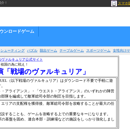
紹介！
スマホ
ウンロードゲーム
シューティング
パズル
脱出ゲーム
テーブルゲーム
スポーツゲーム
女性向け
祖国の為に戦え！
演「戦場のヴァルキュリア」
UEL（以下戦場のヴァルキュリア）はダウンロード不要で手軽に遊
す。
ト・アライアンス」・「ウエスト・アライアンス」のいずれかの陣営
の部隊を編成して敵軍総司令部の制圧を目指します。
、エリアの支配権を獲得後、敵軍総司令部を攻略することが最大の任
建設することも、ゲームを攻略する上での重要なキーになります。
自軍の基盤を固め、連合本部・訓練場などの施設をしっかり強化しまし