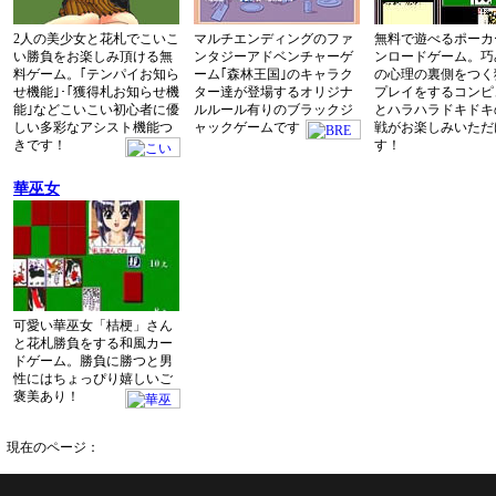
2人の美少女と花札でこいこ
マルチエンディングのファ
無料で遊べるポーカ
い勝負をお楽しみ頂ける無
ンタジーアドベンチャーゲ
ンロードゲーム。巧
料ゲーム。｢テンパイお知ら
ーム｢森林王国｣のキャラク
の心理の裏側をつく
せ機能｣･｢獲得札お知らせ機
ター達が登場するオリジナ
プレイをするコンピ
能｣などこいこい初心者に優
ルルール有りのブラックジ
とハラハラドキドキ
しい多彩なアシスト機能つ
ャックゲームです
戦がお楽しみいただ
きです！
す！
華巫女
可愛い華巫女「桔梗」さん
と花札勝負をする和風カー
ドゲーム。勝負に勝つと男
性にはちょっぴり嬉しいご
褒美あり！
現在のページ：