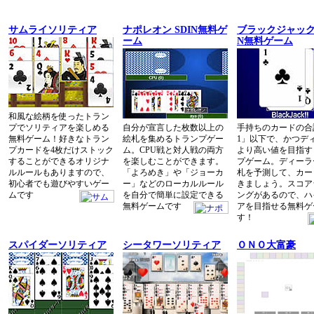
サムライソリティア
ナポレオン SDIN無料ゲ
ブラックジャック
ーム
N無料ゲーム
和風な絵柄を使ったトラン
プでソリティアを楽しめる
自分が宣言した枚数以上の
手持ちのカードの合
無料ゲーム！好きなトラン
絵札を集めるトランプゲー
1」以下で、かつデ
プカードを4枚だけストック
ム。CPU戦と対人戦の両方
より高い値を目指す
することができるオリジナ
を楽しむことができます。
プゲーム。ディーラ
ルルールもありますので、
「よろめき」や「ジョーカ
札を予測して、カー
初心者でも遊びやすいゲー
ー」などのローカルルール
きましょう。スコア
ムです
を自分で簡単に設定できる
ングがあるので、ハ
無料ゲームです
アを目指せる無料ゲ
す！
スパイダーソリティア
シータワーソリティア
ＯＮＯ大富豪