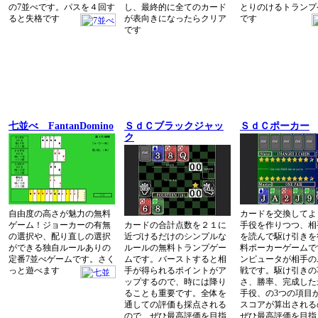
の7並べです。パスを４回す
し、最終的に全てのカード
とりのけるトランプ
ると失格です
が表向きになったらクリア
です
です
七並べ FantanDomino
ＳｄＣブラックジャッ
ＳｄＣポーカー
ク
自由度の高さが魅力の無料
カードを交換してよ
ゲーム！ジョーカーの有無
カードの合計点数を２１に
手役を作りつつ、相
の選択や、配り直しの選択
近づけるだけのシンプルな
を読んで駆け引きを
ができる独自ルールありの
ルールの無料トランプゲー
料ポーカーゲームで
定番7並べゲームです。さく
ムです。バーストすると相
ンピュータが相手の
っと遊べます
手が得られるポイントがア
戦です。駆け引きの
ップするので、時には降り
さ、勝率、完成した
ることも重要です。全体を
手役、の3つの項目
通しての評価も採点される
スコアが算出される
ので、ぜひ最高評価を目指
ぜひ最高評価を目指