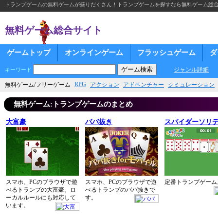
トランプゲームの無料ゲームが盛りだくさん！トランプゲームを探すなら無料ゲーム総
無料ゲーム総合サイト
ゲームトップ
オンラインゲーム
フラッシュゲーム
ダ
ジャンル詳細
キーワード
RPG
無料ゲーム/フリーゲーム
アクション
アドベンチャー
シミュレーション
無料ゲーム:トランプゲームのまとめ
大富豪
ババ抜き
スパイダーソリ
スマホ、PCのブラウザで遊
スマホ、PCのブラウザで遊
定番トランプゲーム
べるトランプの大富豪。ロ
べるトランプのババ抜きで
ーカルルールにも対応して
す。
います。