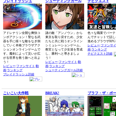
ブレイドラッシュ
シューティングガール
チビクエスト
アドレナリン全開な爽快コ
謎の敵「アンノウン」から
色々な職業でパーテ
ンボアクション！聖なる武
東京を取り戻すため、少女
んでチャットで話し
器を手に様々な敵をなぎ倒
たちと共に戦うオンライン
進めるブラウザRPG
していく本格ブラウザアク
シミュレーションゲーム。
レビュー
:
ファンサ
ションオンラインゲームで
教官となって少女達を育成
画
:
ランキング
す。魔剣によって災いが広
し、勝利へと導きましょ
チビクエスト詳細
がる世界を救う旅へと出よ
う！
う！
レビュー
:
ファンサイト
:
動
レビュー
:
ファンサイト
:
動
画
:
ランキング
画
:
ランキング
シューティングガール詳細
ブレイドラッシュ詳細
こいこい大作戦
BREAK!
ブラフ・ザ・ポ