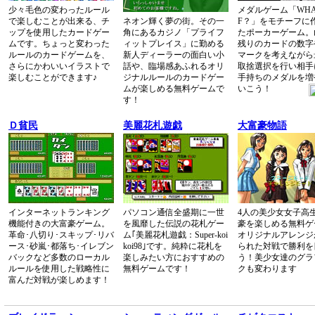
少々毛色の変わったルール
メダルゲーム「WHAT
で楽しむことが出来る、チ
ネオン輝く夢の街。その一
F？」をモチーフに
ップを使用したカードゲー
角にあるカジノ「プライフ
たポーカーゲーム。
ムです。ちょっと変わった
ィットプレイス」に勤める
残りのカードの数字
ルールのカードゲームを、
新人ディーラーの面白い小
マークを考えながら
さらにかわいいイラストで
話や、臨場感あふれるオリ
取捨選択を行い相手
楽しむことができます♪
ジナルルールのカードゲー
手持ちのメダルを増
ムが楽しめる無料ゲームで
いこう！
す！
Ｄ貧民
美麗花札遊戯
大富豪物語
インターネットランキング
パソコン通信全盛期に一世
4人の美少女女子高
機能付きの大富豪ゲーム。
を風靡した伝説の花札ゲー
豪を楽しめる無料ゲ
革命･八切り･スキップ･リバ
ム｢美麗花札遊戯：Super-koi
オリジナルアレンジ
ース･砂嵐･都落ち･イレブン
koi98｣です。純粋に花札を
られた対戦で勝利を
バックなど多数のローカル
楽しみたい方におすすめの
う！美少女達のグラ
ルールを使用した戦略性に
無料ゲームです！
クも変わります
富んだ対戦が楽しめます！