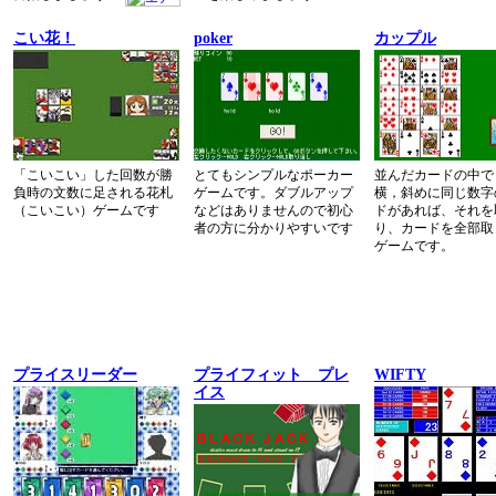
こい花！
poker
カップル
「こいこい」した回数が勝
とてもシンプルなポーカー
並んだカードの中で
負時の文数に足される花札
ゲームです。ダブルアップ
横，斜めに同じ数字
（こいこい）ゲームです
などはありませんので初心
ドがあれば、それを
者の方に分かりやすいです
り、カードを全部取
ゲームです。
プライスリーダー
プライフィット プレ
WIFTY
イス