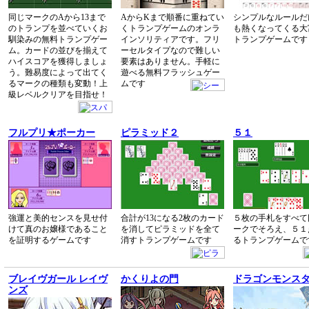
同じマークのAから13まで
AからKまで順番に重ねてい
シンプルなルールだ
のトランプを並べていくお
くトランプゲームのオンラ
も熱くなってくる大
馴染みの無料トランプゲー
インソリティアです。フリ
トランプゲームです
ム。カードの並びを揃えて
ーセルタイプなので難しい
ハイスコアを獲得しましょ
要素はありません。手軽に
う。難易度によって出てく
遊べる無料フラッシュゲー
るマークの種類も変動！上
ムです
級レベルクリアを目指せ！
フルプリ★ポーカー
ピラミッド２
５１
強運と美的センスを見せ付
合計が13になる2枚のカード
５枚の手札をすべて
けて真のお嬢様であること
を消してピラミッドを全て
ークでそろえ、５１
を証明するゲームです
消すトランプゲームです
るトランプゲームで
ブレイヴガール レイヴ
かくりよの門
ドラゴンモンス
ンズ