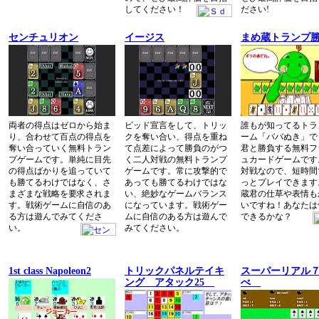
してください！
ださい!
センチュリオン
イージス
まめ蔵トランプ
両者の得点はゼロから始ま
ビッド宣言をして、トリッ
誰もが知ってるトラ
り、合わせて百点の得点を
クを奪い合い、得点を重ね
ーム「ババぬき」で
奪い合っていく無料トラン
て点差によって勝負のがつ
君と勝負する無料フ
プゲームです。単純に目先
く二人対戦の無料トランプ
ュカードゲームです
の得点ばかりを追っていて
ゲームです。常に攻撃的で
対戦なので、短時間
も勝てるわけではなく、さ
あっても勝てるわけではな
っとプレイできます
まざまな戦略を要求されま
い、絶妙なゲームバランス
蔵君の仕草や表情も
す。戦術ゲームに自信のあ
になっています。戦術ゲー
いですね！あなたは
る方は遊んでみてくださ
ムに自信のある方は遊んで
できるかな？
い。
みてください。
1st class Napoleon2
トリックパネルテイキ
スーパーリアル
ング アタック25
べ