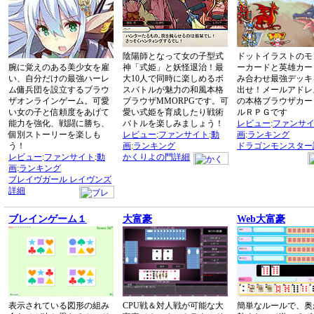
陰陽師となって女の子型式
ドットイラストのモ
腕に覚えのある美少女を雇
神「式姫」と妖怪退治！最
ーカードと英雄カー
い、自分だけの最強ハーレ
大10人で同時に楽しめるボ
み合わせ最強デッキ
ム傭兵団を設立するブラウ
スバトルが魅力の和風本格
出せ！メールアドレ
ザオンラインゲーム。可愛
ブラウザMMORPGです。可
の本格ブラウザカー
い女の子と信頼度をあげて
愛い式姫を育成したり戦術
ルＲＰＧです
能力を強化、戦闘に勝ち、
バトルを楽しみましょう！
レビュー
:
ファンサ
個別ストーリーを楽しも
レビュー
:
ファンサイト
:
動
画
:
ランキング
う！
画
:
ランキング
ドラゴンモンスター
レビュー
:
ファンサイト
:
動
かくりよの門詳細
画
:
ランキング
ブレイヴガール レイヴンズ
詳細
ブレインゲーム１
大富豪
Web大富豪
表示されている図形の組み
CPU戦＆対人戦が可能な大
簡単なルールで、奥