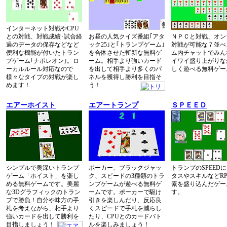
インターネット対戦やCPU
との対戦、対戦成績･試合経
お昼の人気クイズ番組｢アタ
ＮＰＣと対戦、オン
過のデータの保存などなど
ック25｣と｢トランプゲーム｣
対戦が可能な７並べ
便利な機能が付いたトラン
を合体させた斬新な無料ゲ
ム内チャットでみん
プゲーム｢ナポレオン｣。ロ
ーム。相手より強いカード
イワイ盛り上がりな
ーカルルール対応なので
を出して相手より多くのパ
しく遊べる無料ゲー
様々なタイプの対戦が楽し
ネルを獲得し勝利を目指そ
めます！
う！
エアーホイスト
エアートランプ
ＳＰＥＥＤ
シンプルで奥深いトランプ
ポーカー、ブラックジャッ
トランプのSPEED
ゲーム「ホイスト」を楽し
ク、スピードの3種類のトラ
タスやスキルなどR
める無料ゲームです。美麗
ンプゲームが遊べる無料ゲ
素を盛り込んだゲー
な3Dグラフィックのトラン
ームです。ポーカーで駆け
す。
プで勝負！自分や味方の手
引きを楽しんだり、反応良
札を考えながら、相手より
くスピードで手札を減らし
強いカードを出して勝利を
たり、CPUとのカードバト
目指しましょう！
ルを楽しみましょう！