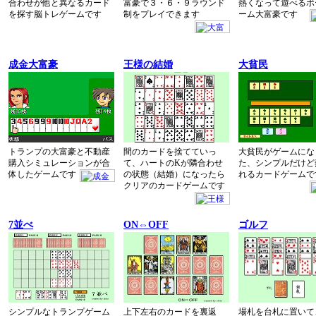
合わせが他と異なるカード
富豪で３・６・９ラウンド
熱くなって遊べるボ
を探す脳トレゲームです
制をプレイできます
ーム大富豪です
成金大富豪
王様の結婚
大貧民
トランプの大富豪と不動産
間のカードを捨てていっ
大貧民がゲームにな
購入シミュレーションが合
て、ハートのKが隣合わせ
た、シンプルだけど
体したゲームです
の状態（結婚）になったら
れるカードゲームで
クリアのカードゲームです
7並べ
ON⇔OFF
ゴルフ
シンプルなトランプゲーム
上下左右のカードを裏返
場札を台札に置いて