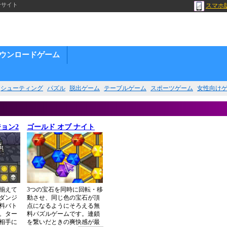
合サイト
スマホ
ウンロードゲーム
シューティング
パズル
脱出ゲーム
テーブルゲーム
スポーツゲーム
女性向け
ョン2
ゴールド オブ ナイト
揃えて
3つの宝石を同時に回転・移
ダンジ
動させ、同じ色の宝石が頂
料バト
点になるようにそろえる無
。ター
料パズルゲームです。連鎖
相手に
を繋いだときの爽快感が最