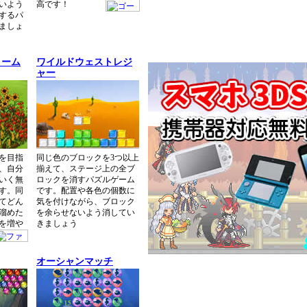
いよう
高です！
するパ
ましょ
リーム
ワイルドウェストレジ
ャー
を目指
同じ色のブロックを3つ以上
、自分
揃えて、ステージ上の全ブ
いく無
ロックを消すパズルゲーム
す。同
です。配置や各色の個数に
てどん
気を付けながら、ブロック
溜めた
を余らせないよう消してい
を増や
きましょう
オーシャンマッチ