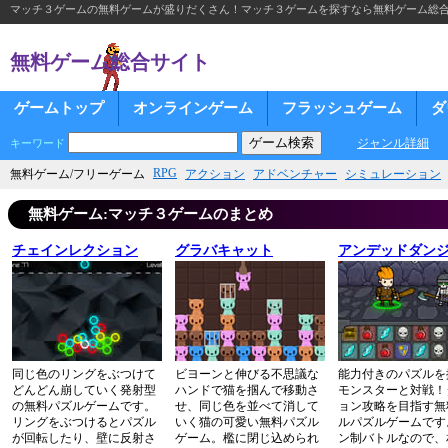
マッチ３ゲームの無料ゲームが盛りだくさん！マッチ３ゲームを探すなら無料ゲーム総
無料ゲーム総合サイト
ゲームトップ
オンラインゲーム
フラッシュゲーム
ダ
ジャンル詳細
キーワード
RPG
無料ゲーム/フリーゲーム
アクション
アドベンチャー
シミュレーション
無料ゲーム:マッチ３ゲームのまとめ
チェインレクション
グラバキャット
アンデッドダンジ
同じ色のリングをぶつけて
ビヨーンと伸びる不思議な
能力付きのパズルを
どんどん崩していく発射型
ハンドで猫を掴んで移動さ
モンスターと対戦！
の無料パズルゲームです。
せ、同じ色を並べて消して
ョン攻略を目指す無
リングをぶつけるとパズル
いく猫の可愛い無料パズル
ルパズルゲームです
が回転したり、壁に反射さ
ゲーム。檻に閉じ込められ
ン制バトルなので、