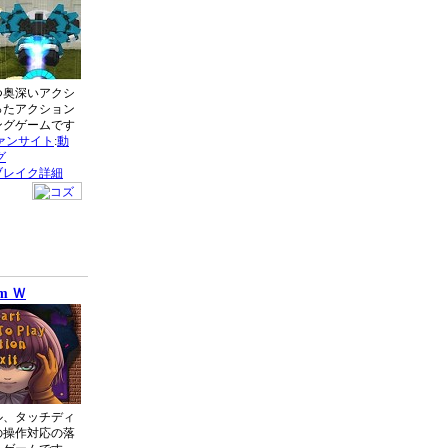
つ奥深いアクシ
ったアクション
ングゲームです
ァンサイト
:
動
グ
ブレイク詳細
em Ｗ
ル、タッチディ
の操作対応の落