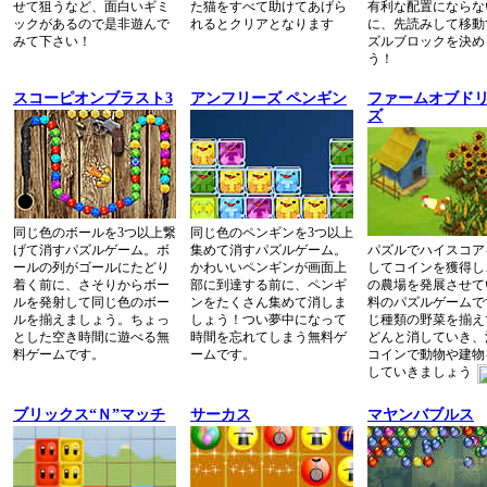
せて狙うなど、面白いギミ
た猫をすべて助けてあげら
有利な配置にならな
ックがあるので是非遊んで
れるとクリアとなります
に、先読みして移動
みて下さい！
ズルブロックを決め
う！
スコーピオンブラスト3
アンフリーズ ペンギン
ファームオブド
ズ
同じ色のボールを3つ以上繋
同じ色のペンギンを3つ以上
げて消すパズルゲーム。ボ
集めて消すパズルゲーム。
パズルでハイスコア
ールの列がゴールにたどり
かわいいペンギンが画面上
してコインを獲得し
着く前に、さそりからボー
部に到達する前に、ペンギ
の農場を発展させて
ルを発射して同じ色のボー
ンをたくさん集めて消しま
料のパズルゲームで
ルを揃えましょう。ちょっ
しょう！つい夢中になって
じ種類の野菜を揃え
とした空き時間に遊べる無
時間を忘れてしまう無料ゲ
どんと消していき、
料ゲームです。
ームです。
コインで動物や建物
していきましょう
ブリックス“Ｎ”マッチ
サーカス
マヤンバブルス