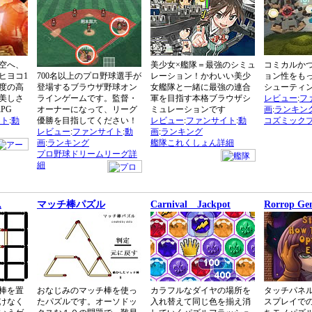
空へ、
美少女×艦隊＝最強のシミュ
コミカルか
ヒヨコ1
700名以上のプロ野球選手が
レーション！かわいい美少
ョン性をも
度の高
登場するブラウザ野球オン
女艦隊と一緒に最強の連合
シューティ
美しさ
ラインゲームです。監督・
軍を目指す本格ブラウザシ
レビュー
:
フ
PG
オーナーになって、リーグ
ミュレーションです
画
:
ランキン
イト
:
動
優勝を目指してください！
レビュー
:
ファンサイト
:
動
コズミック
レビュー
:
ファンサイト
:
動
画
:
ランキング
画
:
ランキング
艦隊これくしょん詳細
プロ野球ドリームリーグ詳
細
ム
マッチ棒パズル
Carnival Jackpot
Rorrop G
棒を置
おなじみのマッチ棒を使っ
カラフルなダイヤの場所を
タッチパネ
けなく
たパズルです。オーソドッ
入れ替えて同じ色を揃え消
スプレイで