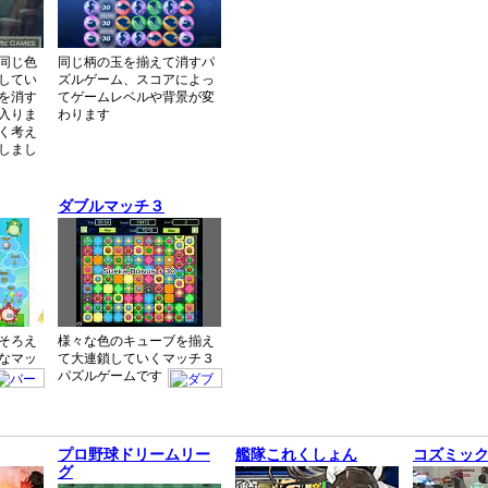
同じ色
同じ柄の玉を揃えて消すパ
してい
ズルゲーム、スコアによっ
を消す
てゲームレベルや背景が変
入りま
わります
く考え
しまし
ダブルマッチ３
そろえ
様々な色のキューブを揃え
なマッ
て大連鎖していくマッチ３
パズルゲームです
プロ野球ドリームリー
艦隊これくしょん
コズミッ
グ