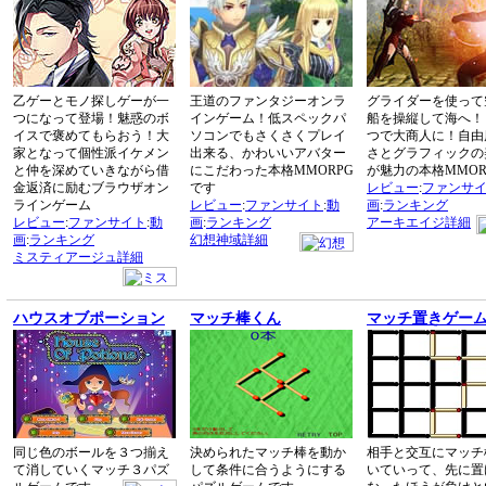
乙ゲーとモノ探しゲーが一
王道のファンタジーオンラ
グライダーを使って
つになって登場！魅惑のボ
インゲーム！低スペックパ
船を操縦して海へ！
イスで褒めてもらおう！大
ソコンでもさくさくプレイ
つで大商人に！自由
家となって個性派イケメン
出来る、かわいいアバター
さとグラフィックの
と仲を深めていきながら借
にこだわった本格MMORPG
が魅力の本格MMOR
金返済に励むブラウザオン
です
レビュー
:
ファンサ
ラインゲーム
レビュー
:
ファンサイト
:
動
画
:
ランキング
レビュー
:
ファンサイト
:
動
画
:
ランキング
アーキエイジ詳細
画
:
ランキング
幻想神域詳細
ミスティアージュ詳細
ハウスオブポーション
マッチ棒くん
マッチ置きゲー
同じ色のボールを３つ揃え
決められたマッチ棒を動か
相手と交互にマッチ
て消していくマッチ３パズ
して条件に合うようにする
いていって、先に置