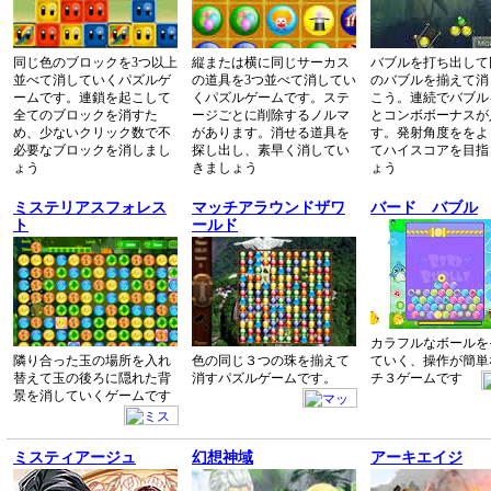
同じ色のブロックを3つ以上
縦または横に同じサーカス
バブルを打ち出して
並べて消していくパズルゲ
の道具を3つ並べて消してい
のバブルを揃えて消
ームです。連鎖を起こして
くパズルゲームです。ステ
こう。連続でバブル
全てのブロックを消すた
ージごとに削除するノルマ
とコンボボーナスが
め、少ないクリック数で不
があります。消せる道具を
す。発射角度ををよ
必要なブロックを消しまし
探し出し、素早く消してい
てハイスコアを目指
ょう
きましょう
ょう
ミステリアスフォレス
マッチアラウンドザワ
バード バブル
ト
ールド
カラフルなボールを
隣り合った玉の場所を入れ
色の同じ３つの珠を揃えて
ていく、操作が簡単
替えて玉の後ろに隠れた背
消すパズルゲームです。
チ３ゲームです
景を消していくゲームです
ミスティアージュ
幻想神域
アーキエイジ