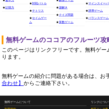
★
集中力
★
解体ゲーム
★
対戦バトル
★
マインスイーパ
★
記憶力
★
謎解き
★
テトリス
★
誘導ゲーム
★
クイズ問題
★
セイムゲー
★
バランスゲーム
ム
★
算数ゲーム
無料ゲームのココアのフルーツ攻
このページはリンクフリーです。無料ゲー
ります。
無料ゲームの紹介に問題がある場合は、お
合わせ】
からご連絡下さい。
無料ゲームについて
リンクについ