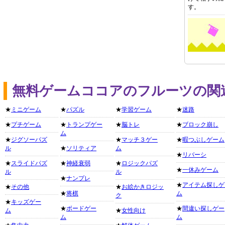
す。
無料ゲームココアのフルーツの関
★
ミニゲーム
★
パズル
★
学習ゲーム
★
迷路
★
プチゲーム
★
トランプゲー
★
脳トレ
★
ブロック崩し
ム
★
ジグソーパズ
★
マッチ３ゲー
★
暇つぶしゲーム
ル
★
ソリティア
ム
★
リバーシ
★
スライドパズ
★
神経衰弱
★
ロジックパズ
★
一休みゲーム
ル
ル
★
ナンプレ
★
アイテム探しゲ
★
その他
★
お絵かきロジッ
★
将棋
ム
ク
★
キッズゲー
★
ボードゲー
★
間違い探しゲー
ム
★
女性向け
ム
ム