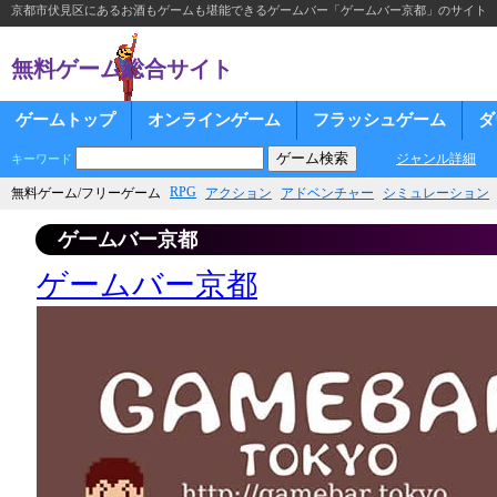
京都市伏見区にあるお酒もゲームも堪能できるゲームバー「ゲームバー京都」のサイト
無料ゲーム総合サイト
ゲームトップ
オンラインゲーム
フラッシュゲーム
ダ
ジャンル詳細
キーワード
RPG
無料ゲーム/フリーゲーム
アクション
アドベンチャー
シミュレーション
ゲームバー京都
ゲームバー京都