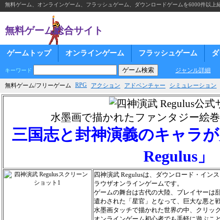
無料ゲーム、オンラインゲーム、フラッシュゲーム、ダウンロードゲームを6000件以上
無料ゲーム総合サイト
ゲームトップ
オンラインゲーム
フラッシュゲーム
ダ
ジャンル詳細
キーワード
RPG
無料ゲーム/フリーゲーム
アクション
アドベンチャー
シミュレーション
水墨画で描かれたファンタジー絵
三国志と封神演義のキャラが
Regulus」
四神演武 Regulusは、ダウンロード・イ
ラウザオンラインゲームです。
ゲームの舞台は古代の大陸、プレイヤーは
遣わされた「星官」となって、巨大な悪と
水墨画タッチで描かれた世界の中、クリッ
オンラインゲーム初心者でも手軽に遊ぶこ