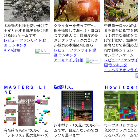
３種類の兵種を使い分けて
グライダーを使って空へ、
中世ヨーロッパのよ
千変万化する戦場を駆け抜
船を操縦して海へ！ヒヨコ1
界を舞台に都市を建
けるFPSゲームです
つで大商人に！自由度の高
う！強力な軍隊をつ
レビュー
:
ファンサイト
:
動
さとグラフィックの美しさ
げて野戦や、城塞包
画
:
ランキング
が魅力の本格MMORPG
略奪などで帝国の支
A.V.A詳細
レビュー
:
ファンサイト
:
動
指す戦略シミュレー
画
:
ランキング
オンラインゲーム
アーキエイジ詳細
レビュー
:
ファンサ
画
:
ランキング
インペリアオンライ
ＭＡＳＴＥＲＳ ＬＩ
破壊リス。
Ｈｏｗｉｔｚｅ
ＮＥ
超小型テ○リス風パズルゲー
ワープさせたブロッ
有名落ちものパズルゲーム
ムです。目立たないのでコ
色のブロックに当た
「テトリス」風の無料パズ
ッソリ遊べます
えるパズルゲームで