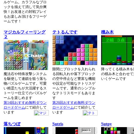
ルゲーム。カラフルなブロ
ックを揃えて消して気分爽
快！お友達との対戦プレイ
もお楽しみ頂けるフリーゲ
ームです！
マジカルフィーリング
テトるんです
積み木
２
隙間にブロックを入れられ
降ってくる積み木を
魔法石や特殊攻撃システム
る回転入れや落下ブロック
の積み木と合わせて
を駆使して連鎖を狙う落ち
の空中停止など豊富な機能
いくゲームです
物パズルゲームです。可愛
や設定が可能なテトリスゲ
い精霊たちが大活躍するス
ームです。通常のシンプル
トーリー仕立てのパズルゲ
なテトリスモードもありま
ームを楽しめます
す
第14回おすすめ無料ダウン
第26回おすすめ無料ダウン
ロードゲーム
にて紹介して
ロードゲーム
にて紹介して
います
います
落ちつぼ
Sutris
Sutpy