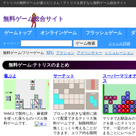
テトリスの無料ゲームが盛りだくさん！テトリスを探すなら無料ゲーム総合サイト
無料ゲーム総合サイト
ゲームトップ
オンラインゲーム
フラッシュゲーム
ダ
ジャンル詳細
キーワード
RPG
無料ゲーム/フリーゲーム
アクション
アドベンチャー
シミュレーション
無料ゲーム:テトリスのまとめ
雀ぷよ
サーテット
スーパーマリオ
ス
WebGLで製作した、麻雀牌
ブロックを好きな場所に描
を使った落ちものパズル無
いて配置できるテトリス無
マリオでお馴染みの
料ゲームです。
料ゲームです。制限時間が
クを使ったテトリス
無くじっくり考えることが
です。一定のポイン
できます。エリア内を隙間
まるごとにレベルア