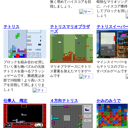
無く埋めてハイスコアを目
軽快なマリオソング
指しましょう。
に、ハイスコア獲得
してブロックを消し
しょう
テトリス
テトリスマリオブラザ
テトリスイーパ
ーズ
ブロックを組み合わせ消し
マインスイーパーを
ていく落ち物パズルの元祖
マリオブラザーズにテトリ
らテトリスのブロッ
テトリスを遊べるフラッシ
ス要素を加えたマリオゲー
すパズルゲームです
ュゲームです。難易度は全
ムです
部で10段階！より高いスコ
アを目指して消しまくりま
しょう
仕事人 権左
４方向テトリス
かみのみうで