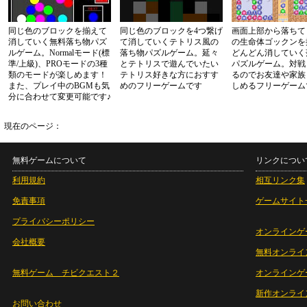
同じ色のブロックを揃えて
同じ色のブロックを4つ繋げ
画面上部から落ちて
消していく無料落ち物パズ
て消していくテトリス風の
の生命体ゴックンを
ルゲーム。Normalモード(標
落ち物パズルゲーム。延々
どんどん消していく
準/上級)、PROモードの3種
とテトリスで遊んでいたい
パズルゲーム。対戦
類のモードが楽しめます！
テトリス好きな方におすす
るのでお友達や家族
また、プレイ中のBGMも気
めのフリーゲームです
しめるフリーゲーム
分に合わせて変更可能です♪
現在のページ：
無料ゲームについて
リンクについ
利用規約
相互リンク集
免責事項
ゲームサイト
プライバシーポリシー
オンラインゲ
会社概要
無料オンライ
無料ゲーム チビクエスト２
オンラインゲ
新作オンライ
お問い合わせ