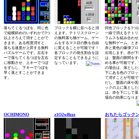
落ちてくるつぼを、同じ色
ブロックを横に並べると消
同色ブロックを3つ
で縦横斜めのいずれかで3つ
えます。テトリスクローン
一線で消えるテトリ
以上そろえて消すことがで
の無料落ち物ゲーム。ゲー
ラムスを組み合わせ
きます。ある程度消すと、
ムをするマス目の数を自由
な無料ゲーム。とき
落ちる速度が上昇する無料
に変えることが可能です！
赤と黄色の爆弾ブロ
パズルゲームです。左右キ
各ブロックの発生割合を設
出現します。赤が下
ーで落ちてくるつぼを左右
定することもできるように
は、盤面の隙間をす
に移動させ、上キーでつぼ
なっています。
める事が可能です。
をずらし、下キーでつぼを
の場合は、落とした
早く落とすことができま
下にある色のブロッ
す。
て消すことが可能で
だし、盤面の床や黒
ックの上に落とした
は、赤を下にして落
場合の効果になりま
OCHIMONO
z1O2wBzzz
おちたらゴック