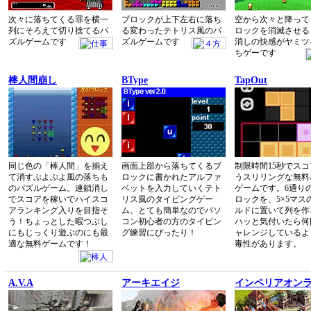
次々に落ちてくる罪を横一
ブロックが上下左右に落ち
空から次々と降って
列にそろえて切り捨てるパ
る変わったテトリス風のパ
ロックを消滅させる
ズルゲームです
ズルゲームです
消しの快感がヤミツ
ちゲーです
棒人間崩し
BType
TapOut
同じ色の「棒人間」を揃え
画面上部から落ちてくるブ
制限時間15秒でス
て消すぷよぷよ風の落ちも
ロックに書かれたアルファ
うスリリングな無料
のパズルゲーム。連鎖消し
ベットを入力していくテト
ゲームです。6通り
でスコアを稼いでハイスコ
リス風のタイピングゲー
ロックを、5×5マス
アランキング入りを目指そ
ム。とても簡単なのでパソ
ルドに置いて列を作
う！ちょっとした暇つぶし
コン初心者の方のタイピン
ハッと気付いたら何
にもじっくり遊ぶのにも最
グ練習にぴったり！
ャレンジしているよ
適な無料ゲームです！
毒性があります。
A.V.A
アーキエイジ
インペリアオン