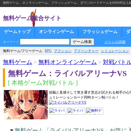
無料ゲーム、オンラインゲーム、フラッシュゲーム、ダウンロードゲームを6000件以上
無料ゲーム総合サイト
ゲームトップ
オンラインゲーム
フラッシュゲーム
ダ
ジャンル詳細
キーワード
RPG
無料ゲーム/フリーゲーム
アクション
アドベンチャー
シミュレーション
無料ゲーム
>
無料オンラインゲーム
>
対戦バト
無料ゲーム：ライバルアリーナVS
[ 本格ゲーム対戦バトル ]
頭脳と直感そして突き通す意志が試される相手の心
ュミレーションカード同時ターン制バトル！
▼無料ゲーム「ライバルアリーナVS」が気に