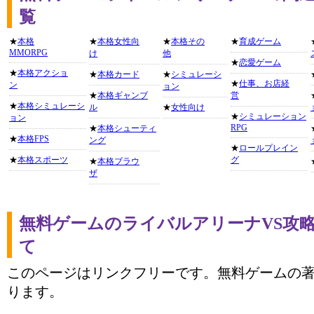
覧
★
本格
★
本格女性向
★
本格その
★
育成ゲーム
MMORPG
け
他
★
恋愛ゲーム
★
本格アクショ
★
本格カード
★
シミュレーシ
★
仕事、お店経
ン
ョン
★
本格ギャンブ
営
★
本格シミュレーシ
ル
★
女性向け
★
シミュレーション
ョン
RPG
★
本格シューティ
★
本格FPS
ング
★
ロールプレイン
★
本格スポーツ
グ
★
本格ブラウ
ザ
無料ゲームのライバルアリーナVS攻
て
このページはリンクフリーです。無料ゲームの
ります。