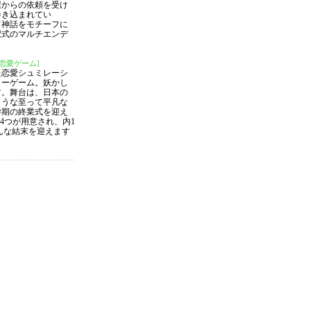
屋からの依頼を受け
巻き込まれてい
フ神話をモチーフに
択式のマルチエンデ
恋愛ゲーム]
た恋愛シュミレーシ
ャーゲーム。妖かし
す。舞台は、日本の
ような至って平凡な
学期の終業式を迎え
4つが用意され、内1
どんな結末を迎えます