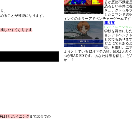
公が悪徳不動産
恐ろしい事件に
き…。クトゥル
なり、
したコマンド選
埋めることが可能になります。
ィングのホラーアドベンチャーゲームです
朧月夜
[シミュレーション
育成しやすくなります
。
学校を舞台にし
ョンアドベンチ
ものでもありま
どこにでもある
街、月影町。二
ようとしている12月下旬の頃。EDは大きく
つがBAD EDです。あなたは誰を信じ、
か…？
は1と2/3イニング
まで試合での