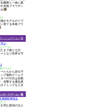
少女艦隊と一緒に最
指す本格ブラウザシ
です
ト]
生物がモデルのリヴ
ぱい育てる本格ブラ
ラッシュゲーム一覧
ンマン
しゲーム]
滅亡まで残り七日
ローとなり世界を守
2
衛ゲーム]
ターたちから砦を守
ィング無料ゲームで
クターの弓兵は自動
で、攻撃する優先度
動タイミングを工夫
ンロードゲーム一覧
CRIDEWELL
ラー]
業を営む探偵の主人