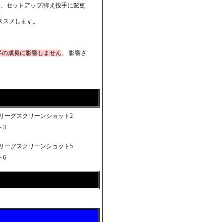
、セットアップ/抑え投手に変更
ススメします。
手の成長に影響しません
。 影響さ