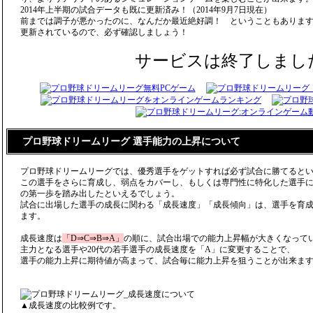
2014年上半期の試合データも既に更新済み！（2014年9月7日現在）
前までは調子が悪かったのに、なんだか最近絶好調！ ということもありま
更新されているので、必ず確認しましょう！
サービスは終了しまし
プロ野球ドリームリーグ 選手能力の上昇について
プロ野球ドリームリーグでは、優秀選手をゲットすれば必ず試合に勝てると
この選手をさらに育成し、弱点をカバーし、もしくは専門性に特化した選手
の第一歩を踏み出したといえるでしょう。
試合に出場した選手の成長に関わる「成長速度」「成長傾向」は、選手を育
ます。
成長速度は
「D⇒C⇒B⇒A」
の順に、試合出場での能力上昇幅が大きくなって
主力となる選手や20代の若手選手の成長速度を「A」に変更することで、
選手の能力上昇に期待値が高まって、試合毎に能力上昇を狙うことが出来ま
▲成長速度の比較例です。