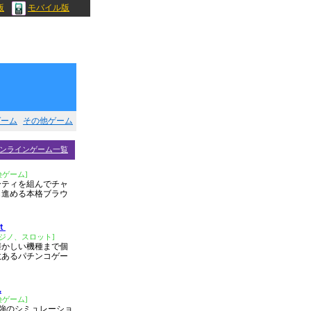
版
モバイル版
ゲーム
その他ゲーム
ンラインゲーム一覧
険ゲーム]
ーティを組んでチャ
ら進める本格ブラウ
ｔ
ジノ、スロット]
懐かしい機種まで個
数あるパチンコゲー
ん
険ゲーム]
強のシミュレーショ