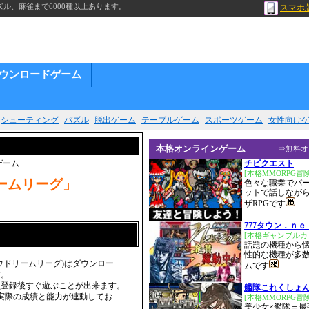
ル、麻雀まで6000種以上あります。
スマホ
ウンロードゲーム
シューティング
パズル
脱出ゲーム
テーブルゲーム
スポーツゲーム
女性向け
本格オンラインゲーム
⇒無料オ
ゲーム
チビクエスト
[本格MMORPG冒
ームリーグ」
色々な職業でパ
ットで話しなが
ザRPGです
777タウン．ｎｅ
[本格ギャンブルカ
話題の機種から
性的な機種が多
ウドリームリーグ)はダウンロー
ムです
す。
員登録後すぐ遊ぶことが出来ます。
艦隊これくしょ
は実際の成績と能力が連動してお
[本格MMORPG冒
美少女×艦隊＝最
。