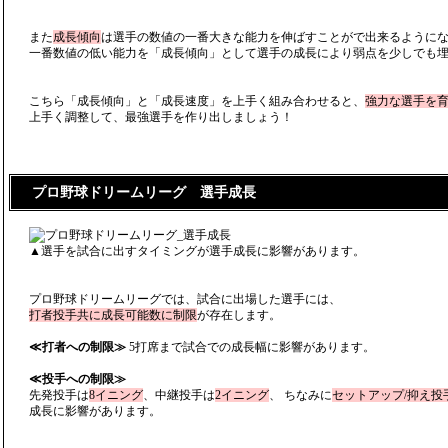
また
成長傾向
は選手の数値の一番大きな能力を伸ばすことがで出来るように
一番数値の低い能力を「成長傾向」として選手の成長により弱点を少しでも
こちら「成長傾向」と「成長速度」を上手く組み合わせると、
強力な選手を
上手く調整して、最強選手を作り出しましょう！
プロ野球ドリームリーグ 選手成長
▲選手を試合に出すタイミングが選手成長に影響があります。
プロ野球ドリームリーグでは、試合に出場した選手には、
打者投手共に成長可能数に制限
が存在します。
≪打者への制限≫
5打席まで試合での成長幅に影響があります。
≪投手への制限≫
先発投手は
8イニング
、中継投手は
2イニング
、 ちなみに
セットアップ/抑え投手
成長に影響があります。