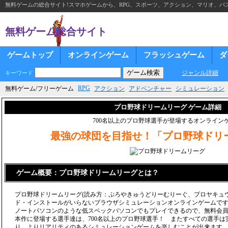
無料ゲームの総合サイト!スマホゲームから、RPG、スポーツ、アクション、マリオ、パズ
無料ゲーム総合サイト
ゲームトップ
オンラインゲーム
フラッシュゲーム
ダ
ジャンル詳細
キーワード
RPG
無料ゲーム/フリーゲーム
アクション
アドベンチャー
シミュレーション
プロ野球ドリームリーグ ゲーム詳細
700名以上のプロ野球選手が登場するオンライン
最強の球団を目指せ！「プロ野球ドリ
ゲーム概要：プロ野球ドリームリーグとは？
プロ野球ドリームリーグ(読み方：ぷろやきゅうどりーむりーぐ、プロヤキュ
ド・インストールがいらないブラウザシミュレーションオンラインゲームで
ノートパソコンのような低スペックパソコンでもプレイできるので、無料会
本作に登場する選手達は、700名以上のプロ野球選手！ またすべての選手
り、よりリアリティのあるシミュレーションゲームを楽しむことが出来ます