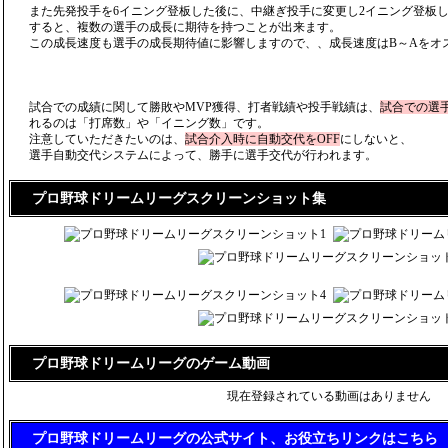
また先発投手を6イニング登板した後に、中継ぎ投手に変更し2イニング登板し
すると、複数の選手の成長に期待を持つことが出来ます。
この成長速度も選手の成長期待値に影響しますので、、成長速度はB～Aをオ
試合での成績に関して勝敗やMVP獲得、打者戦績や投手戦績は、
試合での選
れるのは「打席数」や「イニング数」です。
注意していただきたいのは、
試合介入時に自動交代をOFF
にしないと、
選手自動交代システムによって、勝手に選手交代が行われます。
プロ野球ドリームリーグスクリーンショット集
プロ野球ドリームリーグのゲーム動画
現在登録されている動画はありません
プロ野球ドリームリーグの公式サイト、お役立ちリンクはこちら