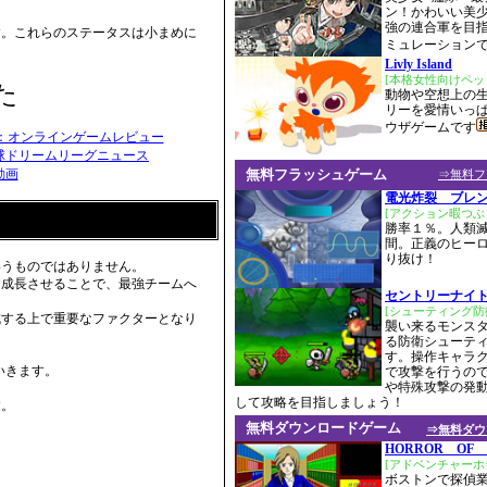
ン！かわいい美
強の連合軍を目
す。これらのステータスは小まめに
ミュレーション
Livly Island
[本格女性向けペッ
た
動物や空想上の
リーを愛情いっ
ウザゲームです
無料フラッシュゲーム
⇒無料フ
電光炸裂 ブレ
[アクション暇つぶ
勝率１％。人類
間。正義のヒー
り抜け！
いうものではありません。
に成長させることで、最強チームへ
セントリーナイト
[シューティング防
成する上で重要なファクターとなり
襲い来るモンス
る防衛シューテ
す。操作キャラ
いきます。
で攻撃を行うの
や特殊攻撃の発
して攻略を目指しましょう！
す。
無料ダウンロードゲーム
⇒無料ダウ
HORROR OF 
[アドベンチャーホ
ボストンで探偵