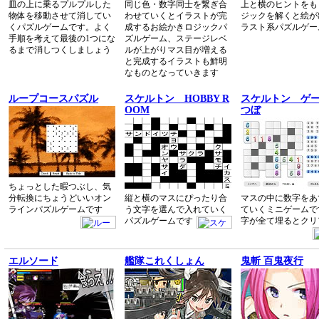
皿の上に乗るプルプルした
同じ色・数字同士を繋ぎ合
上と横のヒントをも
物体を移動させて消してい
わせていくとイラストが完
ジックを解くと絵が
くパズルゲームです。よく
成するお絵かきロジックパ
ラスト系パズルゲー
手順を考えて最後の1つにな
ズルゲーム、ステージレベ
るまで消しつくしましょう
ルが上がりマス目が増える
と完成するイラストも鮮明
なものとなっていきます
ループコースパズル
スケルトン HOBBY R
スケルトン ゲ
OOM
つぼ
ちょっとした暇つぶし、気
分転換にちょうどいいオン
縦と横のマスにぴったり合
マスの中に数字をあ
ラインパズルゲームです
う文字を選んで入れていく
ていくミニゲームで
パズルゲームです
字が全て埋るとクリ
エルソード
艦隊これくしょん
鬼斬 百鬼夜行