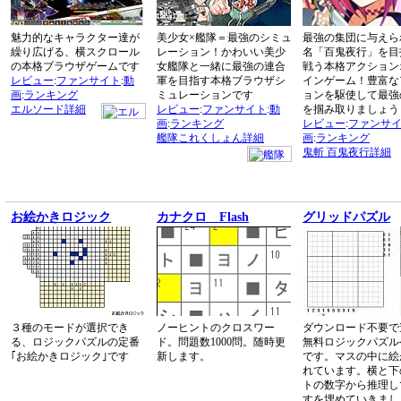
魅力的なキャラクター達が
美少女×艦隊＝最強のシミュ
最強の集団に与えら
繰り広げる、横スクロール
レーション！かわいい美少
名「百鬼夜行」を目
の本格ブラウザゲームです
女艦隊と一緒に最強の連合
戦う本格アクション
レビュー
:
ファンサイト
:
動
軍を目指す本格ブラウザシ
インゲーム！豊富な
画
:
ランキング
ミュレーションです
ョンを駆使して最強
エルソード詳細
レビュー
:
ファンサイト
:
動
を掴み取りましょう
画
:
ランキング
レビュー
:
ファンサ
艦隊これくしょん詳細
画
:
ランキング
鬼斬 百鬼夜行詳細
お絵かきロジック
カナクロ Flash
グリッドパズル
３種のモードが選択でき
ノーヒントのクロスワー
ダウンロード不要で
る、ロジックパズルの定番
ド。問題数1000問。随時更
無料ロジックパズル
｢お絵かきロジック｣です
新します。
です。マスの中に絵
れています。横と下
トの数字から推理し
すを埋めていきまし