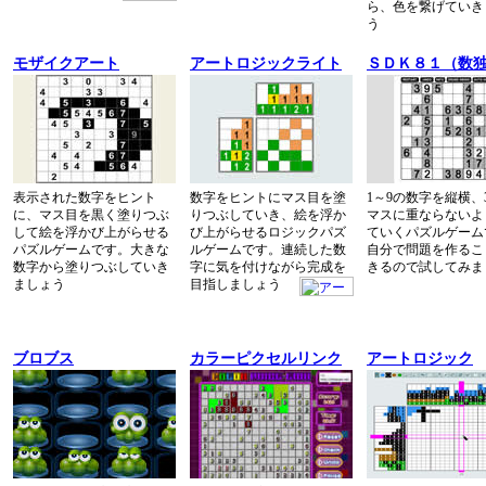
ら、色を繋げていき
う
モザイクアート
アートロジックライト
ＳＤＫ８１（数
表示された数字をヒント
数字をヒントにマス目を塗
1～9の数字を縦横、3
に、マス目を黒く塗りつぶ
りつぶしていき、絵を浮か
マスに重ならないよ
して絵を浮かび上がらせる
び上がらせるロジックパズ
ていくパズルゲーム
パズルゲームです。大きな
ルゲームです。連続した数
自分で問題を作るこ
数字から塗りつぶしていき
字に気を付けながら完成を
きるので試してみま
ましょう
目指しましょう
ブロブス
カラーピクセルリンク
アートロジック