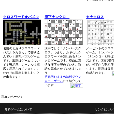
クロスワード★パズル
漢字ナンクロ
カナクロス
名前のとおりクロスワード
漢字で行う「ナンバーズク
ノーヒントのクロス
パズルをカタカナで書き込
ロス」つまり、カギなしク
ゲーム。ナンバーク
んでいく無料パズルゲーム
ロスワードを楽しめるナン
（ナンクロ）と呼ば
です。出題はゲームについ
クロゲームです。空白に適
ズルです。5面で終
て！難易度、ジャンルは幅
切な漢字を埋めていき、熟
が、後半から難易度
広く用意されています。こ
語を完成させていきましょ
ります。問題は毎回
だわりの演出を楽しむこと
う
作成されます。
が出来ます！
第15回おすすめ無料ダウン
ロードゲーム
にて紹介して
います
現在のページ：
無料ゲームについて
リンクについ