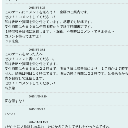
2015/8/9 8:25
このゲームにコメントを送ろう！！企画のご案内です。
ぜひ！！コメントしてください！！
私は攻略や質問を受け付けています。感想でも結構です。
受付時間は今日９日は午前８時からで終了時間未定です。
１時間後を目標に返信します。＜深夜、不在時はコメントできません＞
コメント待ってますよ！
ｄｙ京急
2015/8/6 19:1
このゲームをやった人へ
ぜひ！コメント書いてください。
私は攻略や質問を受け付けてます。
受付時間は今日６日は２２時まで、明日７日は諸事情により、１７時か１７時
せん。結果は明日１６時にでます。明日の終了時間は２２時です。延長あるか
内を目指して返信します。
ぜひ！！コメントしてください！
dy京急
2015/1/29 9:10
変な話すな！
2015/1/29 9:9
ハハハ
2014/11/24 15:9
↓だから江ノ島線しゅみれ―たにかきこみしてそれをやったんですね