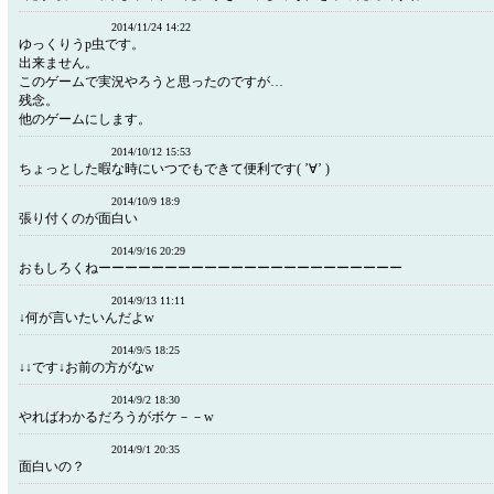
2014/11/24 14:22
ゆっくりうp虫です。
出来ません。
このゲームで実況やろうと思ったのですが…
残念。
他のゲームにします。
2014/10/12 15:53
ちょっとした暇な時にいつでもできて便利です( ’∀’ )
2014/10/9 18:9
張り付くのが面白い
2014/9/16 20:29
おもしろくねーーーーーーーーーーーーーーーーーーーーーーー
2014/9/13 11:11
↓何が言いたいんだよw
2014/9/5 18:25
↓↓です↓お前の方がなw
2014/9/2 18:30
やればわかるだろうがボケ－－w
2014/9/1 20:35
面白いの？