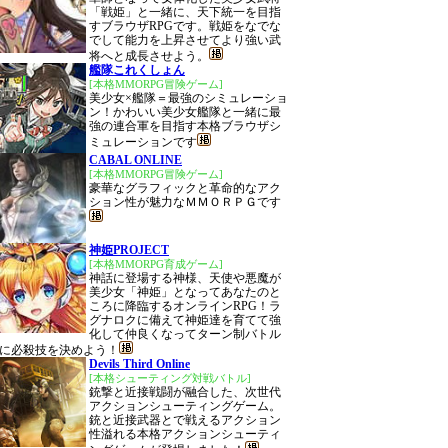
「戦姫」と一緒に、天下統一を目指
すブラウザRPGです。戦姫をなでな
でして能力を上昇させてより強い武
将へと成長させよう。
艦隊これくしょん
[本格MMORPG冒険ゲーム]
美少女×艦隊＝最強のシミュレーショ
ン！かわいい美少女艦隊と一緒に最
強の連合軍を目指す本格ブラウザシ
ミュレーションです
CABAL ONLINE
[本格MMORPG冒険ゲーム]
豪華なグラフィックと革命的なアク
ション性が魅力なＭＭＯＲＰＧです
神姫PROJECT
[本格MMORPG育成ゲーム]
神話に登場する神様、天使や悪魔が
美少女「神姫」となってあなたのと
ころに降臨するオンラインRPG！ラ
グナロクに備えて神姫達を育てて強
化して仲良くなってターン制バトル
に必殺技を決めよう！
Devils Third Online
[本格シューティング対戦バトル]
銃撃と近接戦闘が融合した、次世代
アクションシューティングゲーム。
銃と近接武器とで戦えるアクション
性溢れる本格アクションシューティ