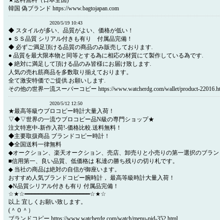
★送料無料（日本全国)
韓国 偽ブランド https://www.bagtojapan.com
2020/5/19 10:43
◆ スタイルが多い、品質がよい、価格が低い！
● ＳＳ品質 シリアル付きも有り 付属品完備！
◆ 必ずご満足頂ける品質の商品のみ販売しております.
● 品質を最大限本物と同等とする為に相応の材質にて製作している為です.
◆ 絶対に満足して頂ける品のみ皆様にお届け致します.
人気の売れ筋商品を多数取り揃えております。
全て激安特価でご提供.お願いします.
その他の世界一流スーパーコピー https://www.watcherdg.com/wallet/product-22016.ht
2020/5/12 12:50
★最高等級ウブロコピー時計大量入荷！
▽◆▽世界の一流ウブロコピー品N級の専門ショップ★
注文特恵中-新作入荷!-価格比較.送料無料！
◆主要取扱商品 ブランドコピー時計！
◆全国送料一律無料
◆オークション、楽天オークション、売店、卸売りと小売りの第一選択のブラン
■信用第一、良い品質、低価格は 私達の勝ち残りの切り札です。
◆ 当社の商品は絶対の自信が御座います。
おすすめ人気ブランドコピー腕時計， 最高等級時計大量入荷！
◆N品質シリアル付きも有り 付属品完備！
☆★☆━━━━━━━━━━━━━━━━━━━☆★☆
以上 宜しくお願い致します。
(＾０＾）
ブランドコピー https://www.watcherdg.com/watch/menu-pid-352.html