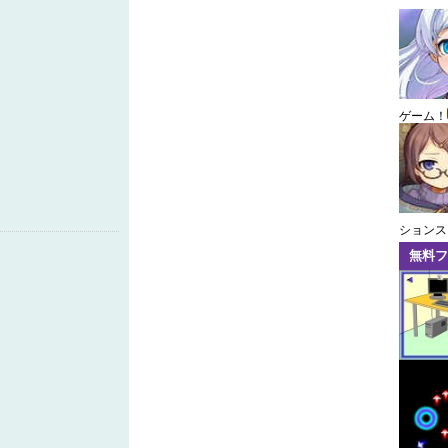
ゲーム！
ションス
無料フ