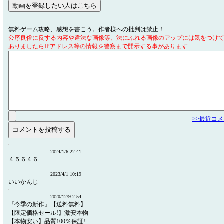
無料ゲーム攻略、感想を書こう。作者様への批判は禁止！
公序良俗に反する内容や違法な画像等、法にふれる画像のアップには気をつけ
ありましたらIPアドレス等の情報を警察まで開示する事があります
>>最近コ
2024/1/6 22:41
４５６４６
2023/4/1 10:19
いいかんじ
2020/12/9 2:54
『今季の新作』【送料無料】
【限定価格セール!】激安本物
【本物安い】品質100％保証!