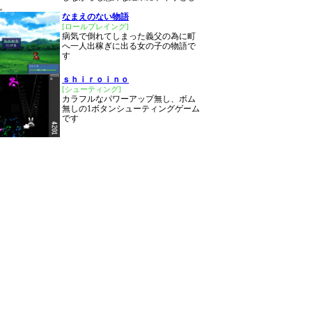
。
なまえのない物語
[ロールプレイング]
病気で倒れてしまった義父の為に町
へ一人出稼ぎに出る女の子の物語で
す
ｓｈｉｒｏｉｎｏ
[シューティング]
カラフルなパワーアップ無し、ボム
無しの1ボタンシューティングゲーム
です