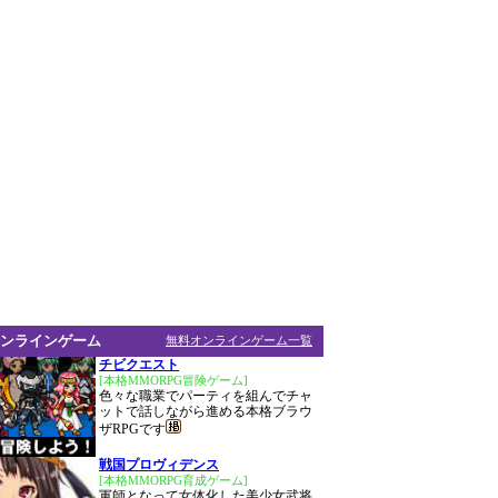
ンラインゲーム
無料オンラインゲーム一覧
チビクエスト
[本格MMORPG冒険ゲーム]
色々な職業でパーティを組んでチャ
ットで話しながら進める本格ブラウ
ザRPGです
戦国プロヴィデンス
[本格MMORPG育成ゲーム]
軍師となって女体化した美少女武将