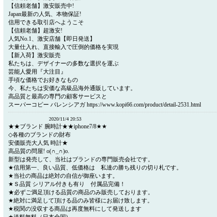
【信頼老舗】激安販売中!
Japan最新の人気、本物保証!
信用できる取引店へようこそ
【信頼老舗】超激安!
人気No.1、激安店舗【即日発送】
大量仕入れ、直接輸入で圧倒的価格を実現
【新入荷】激安販売
私たちは、デザイナーの多数な選択を運ぶ
芸能人愛用『大注目』
手頃な価格でお好きなもの
今、私たちは安価な高級品海外通販しています。
高品質と最高の専門の顧客サービスと
スーパーコピー バレンシアガ https://www.kopi66.com/product/detail-2531.html
2020/11/4 20:53
★★ブランド 腕時計★★iphone7/8★★
◇各種のブランドの財布
安価販売大人気 時計★
高品質の問屋! o(∩_∩)o.
新型は発売して、当社はブランドの専門販売会社です。
★信用第一、良い品質、低価格は 私達の勝ち残りの切り札です。
★当社の商品は絶対の自信が御座います。
★Ｓ品質 シリアル付きも有り 付属品完備！
★必ずご満足頂ける品質の商品のみ販売しております。
★絶対に満足して頂ける品のみ皆様にお届け致します。
★税関の没収する商品は再度無料にして発送します