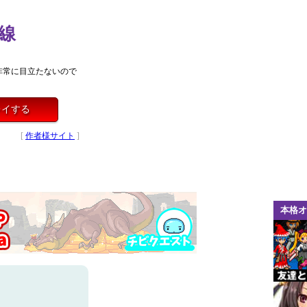
線
非常に目立たないので
レイする
[
作者様サイト
]
本格オ