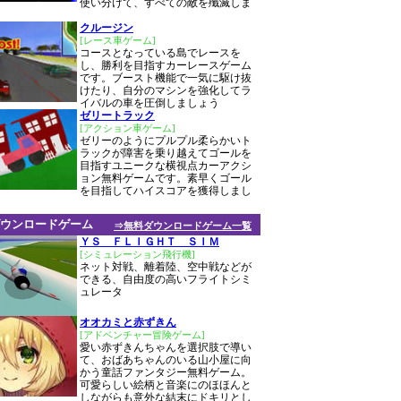
使い分けて、すべての敵を殲滅しま
クルージン
[レース車ゲーム]
コースとなっている島でレースを
し、勝利を目指すカーレースゲーム
です。ブースト機能で一気に駆け抜
けたり、自分のマシンを強化してラ
イバルの車を圧倒しましょう
ゼリートラック
[アクション車ゲーム]
ゼリーのようにプルプル柔らかいト
ラックが障害を乗り越えてゴールを
目指すユニークな横視点カーアクシ
ョン無料ゲームです。素早くゴール
を目指してハイスコアを獲得しまし
ウンロードゲーム
⇒無料ダウンロードゲーム一覧
ＹＳ ＦＬＩＧＨＴ ＳＩＭ
[シミュレーション飛行機]
ネット対戦、離着陸、空中戦などが
できる、自由度の高いフライトシミ
ュレータ
オオカミと赤ずきん
[アドベンチャー冒険ゲーム]
愛い赤ずきんちゃんを選択肢で導い
て、おばあちゃんのいる山小屋に向
かう童話ファンタジー無料ゲーム。
可愛らしい絵柄と音楽にのほほんと
しながらも意外な結末にドキリとし