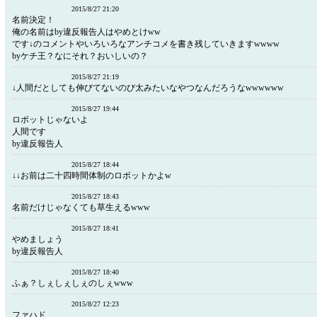
2015/8/27 21:20
名前決定！
俺の名前はby違反報告人はやめとけww
です↓のコメントやいろいろなアンチコメを書き残していきますwwww
byケチ王？なにそれ？おいしいの？
2015/8/27 21:19
↓人間だとしても伸びてないのび太みたいなやつなんだろうなwwwwww
2015/8/27 19:44
ロボットじゃないよ
人間です
by違反報告人
2015/8/27 18:44
↓↓お前は二十四時間体制のロボットかよw
2015/8/27 18:43
名前だけじゃなくても草生えるwww
2015/8/27 18:41
やめましょう
by違反報告人
2015/8/27 18:40
ふぁ？しぇしぇしぇのしぇwww
2015/8/27 12:23
ファハド