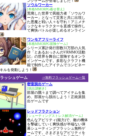
ングゲームが登場しました！
ソウルワーカー
[本格MMORPG着せ替え]
荒廃した世界で異能力者「ソウルワ
ーカー」となって災害と共に出現し
た悪魔と戦い人々を守れ！アニメチ
ックなキャラクターを直感で操作し
て爽快バトルが楽しめるオンライン
ワンモアフリーライフ
[本格MMORPG冒険ゲーム]
シリーズ累計発行部数31万部の人気
作「とあるおっさんのVRMMO活動
記」の世界を舞台に冒険するオンラ
インゲームです。多彩なクラフト機
能で制作したアイテムでコンビネー
キルを発動しよう！
ラッシュゲーム
⇒無料フラッシュゲーム一覧
密室脱出ゲーム
[脱出謎解き]
部屋の隅々まで調べてアイテムを集
め、部屋から脱出しよう！正統派脱
出ゲームです
レッドフラクション
[シューティングストレス解消ゲーム]
色んなアビリティ(能力)で、敵の機体
を撃破していく爽快感が半端ない弾
幕シューティングフラッシュ無料ゲ
ームです。さまざまなアビリティを