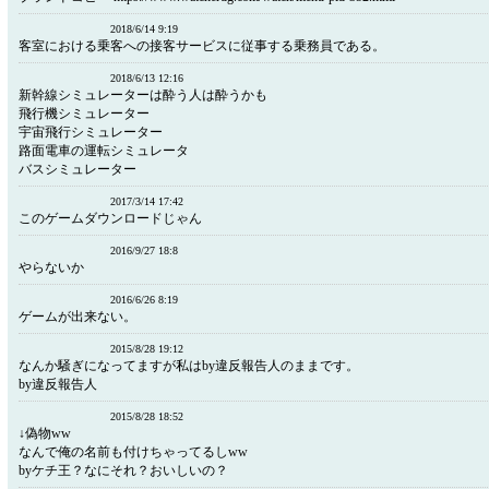
2018/6/14 9:19
客室における乗客への接客サービスに従事する乗務員である。
2018/6/13 12:16
新幹線シミュレーターは酔う人は酔うかも
飛行機シミュレーター
宇宙飛行シミュレーター
路面電車の運転シミュレータ
バスシミュレーター
2017/3/14 17:42
このゲームダウンロードじゃん
2016/9/27 18:8
やらないか
2016/6/26 8:19
ゲームが出来ない。
2015/8/28 19:12
なんか騒ぎになってますが私はby違反報告人のままです。
by違反報告人
2015/8/28 18:52
↓偽物ww
なんで俺の名前も付けちゃってるしww
byケチ王？なにそれ？おいしいの？