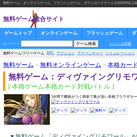
無料ゲーム、オンラインゲーム、フラッシュゲーム、ダウンロードゲームを6000件以上
無料ゲーム総合サイト
ゲームトップ
オンラインゲーム
フラッシュゲーム
ダ
ジャンル詳細
キーワード
RPG
無料ゲーム/フリーゲーム
アクション
アドベンチャー
シミュレーション
無料ゲーム
>
無料オンラインゲーム
>
本格カー
無料ゲーム：ディヴァイングリモ
[ 本格ゲーム本格カード対戦バトル ]
3分間で勝敗がつく簡単で奥が深い本格ブラウザカ
▼無料ゲーム「ディヴァイングリモワール」