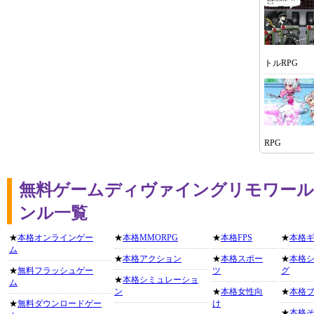
トルRPG
RPG
無料ゲームディヴァイングリモワール
ンル一覧
★
本格オンラインゲー
★
本格MMORPG
★
本格FPS
★
本格
ム
★
本格アクション
★
本格スポー
★
本格
★
無料フラッシュゲー
ツ
グ
★
本格シミュレーショ
ム
ン
★
本格女性向
★
本格
★
無料ダウンロードゲー
け
★
本格