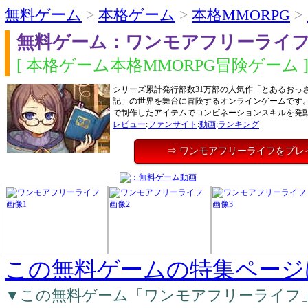
無料ゲーム
>
本格ゲーム
>
本格MMORPG
>
無料ゲーム：ワンモアフリーライ
[ 本格ゲーム本格MMORPG冒険ゲーム 
シリーズ累計発行部数31万部の人気作「とあるおっさ
記」の世界を舞台に冒険するオンラインゲームです
で制作したアイテムでコンビネーションスキルを発
レビュー
:
ファンサイト
:
動画
:
ランキング
⇒ ワンモアフリーライフをプレ
この無料ゲームの特集ページ
▼この無料ゲーム「ワンモアフリーライフ