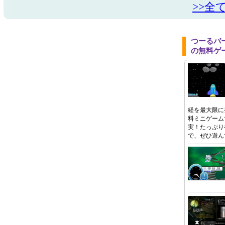
>>全
つーるバ
の無料ゲ
経を最大限に
料ミニゲーム
実！たっぷり
で、ぜひ遊ん