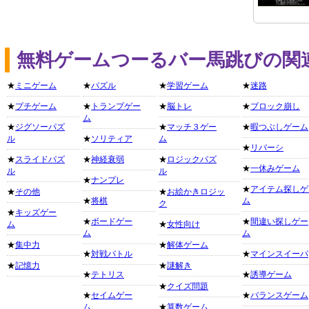
無料ゲームつーるバー馬跳びの関
★
ミニゲーム
★
パズル
★
学習ゲーム
★
迷路
★
プチゲーム
★
トランプゲー
★
脳トレ
★
ブロック崩し
ム
★
ジグソーパズ
★
マッチ３ゲー
★
暇つぶしゲーム
ル
★
ソリティア
ム
★
リバーシ
★
スライドパズ
★
神経衰弱
★
ロジックパズ
★
一休みゲーム
ル
ル
★
ナンプレ
★
アイテム探しゲ
★
その他
★
お絵かきロジッ
★
将棋
ム
ク
★
キッズゲー
★
ボードゲー
★
間違い探しゲー
ム
★
女性向け
ム
ム
★
集中力
★
解体ゲーム
★
対戦バトル
★
マインスイーパ
★
記憶力
★
謎解き
★
テトリス
★
誘導ゲーム
★
クイズ問題
★
セイムゲー
★
バランスゲーム
ム
★
算数ゲーム