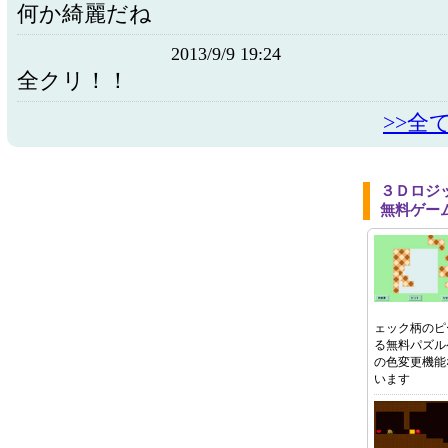
何か綺麗だね
2013/9/9 19:24
全クリ！！
>>全
３Ｄロジ
無料ゲー
ェック柄のピ
る無料パズル
の色変更機能
います