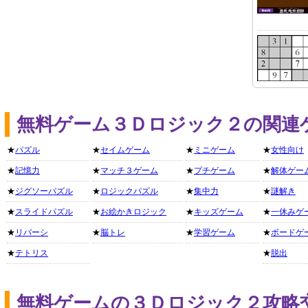
無料ゲーム３Ｄロジック２の関連
★
パズル
★
セイムゲーム
★
ミニゲーム
★
女性向け
★
記憶力
★
マッチ３ゲーム
★
プチゲーム
★
解体ゲー
★
ジグソーパズル
★
ロジックパズル
★
集中力
★
謎解き
★
スライドパズル
★
お絵かきロジック
★
キッズゲーム
★
一休みゲ
★
リバーシ
★
脳トレ
★
学習ゲーム
★
ボードゲ
★
テトリス
★
脱出
無料ゲームの３Ｄロジック２攻略