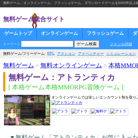
無料ゲーム、オンラインゲーム、フラッシュゲーム、ダウンロードゲームを6000件以上
無料ゲーム総合サイト
ゲームトップ
オンラインゲーム
フラッシュゲーム
ダ
ジャンル詳細
キーワード
RPG
無料ゲーム/フリーゲーム
アクション
アドベンチャー
シミュレーション
無料ゲーム
>
無料オンラインゲーム
>
本格MMOR
無料ゲーム：アトランティカ
[ 本格ゲーム本格MMORPG冒険ゲーム ]
オンラインゲームでは珍しいエンカウント制を取り
▼無料ゲーム「アトランティカ」が気に入っ