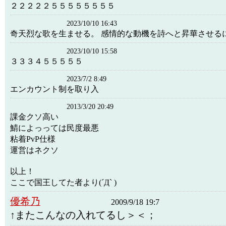
２２２２２５５５５５５５５
2023/10/10 16:43
奇天烈な歌を生ませる。 感情的な動機を詩へと昇華させる
2023/10/10 15:58
３３３４５５５５５
2023/7/2 8:49
エンカウント制を取り入
2013/3/20 20:49
課金クソ高い
鯖によっっては民度最悪
粘着PvP仕様
運営はネクソ
以上！
ここで国王してた者より(´Д` )
優希乃
2009/9/18 19:7
↑またこんなの入れてるし＞＜；