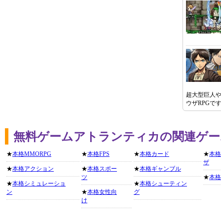
超大型巨人
ウザRPGで
無料ゲームアトランティカの関連ゲー
★
本格MMORPG
★
本格FPS
★
本格カード
★
本格
ザ
★
本格アクション
★
本格スポー
★
本格ギャンブル
ツ
★
本格
★
本格シミュレーショ
★
本格シューティン
ン
★
本格女性向
グ
け