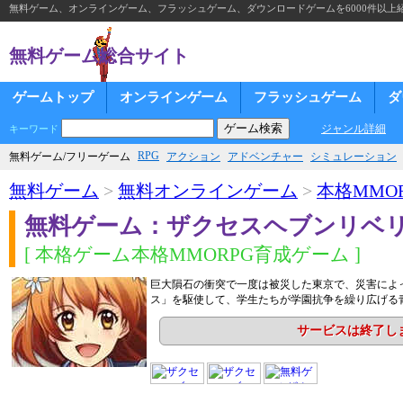
無料ゲーム、オンラインゲーム、フラッシュゲーム、ダウンロードゲームを6000件以上
無料ゲーム総合サイト
ゲームトップ
オンラインゲーム
フラッシュゲーム
ダ
ジャンル詳細
キーワード
RPG
無料ゲーム/フリーゲーム
アクション
アドベンチャー
シミュレーション
無料ゲーム
>
無料オンラインゲーム
>
本格MMOR
無料ゲーム：ザクセスヘブンリベ
[ 本格ゲーム本格MMORPG育成ゲーム ]
巨大隕石の衝突で一度は被災した東京で、災害によ
ス」を駆使して、学生たちが学園抗争を繰り広げる
サービスは終了し