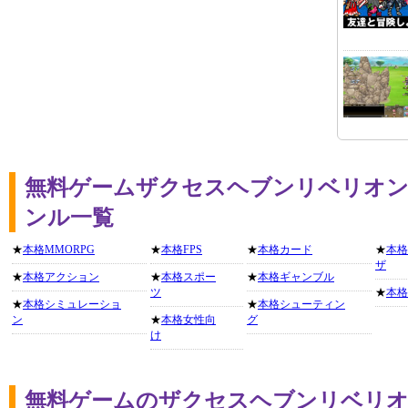
無料ゲームザクセスヘブンリベリオン
ンル一覧
★
本格MMORPG
★
本格FPS
★
本格カード
★
本格
ザ
★
本格アクション
★
本格スポー
★
本格ギャンブル
ツ
★
本格
★
本格シミュレーショ
★
本格シューティン
ン
★
本格女性向
グ
け
無料ゲームのザクセスヘブンリベリオ