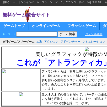
無料ゲーム、オンラインゲーム、フラッシュゲーム、ダウンロードゲームを6000件以上
無料ゲーム総合サイト
ゲームトップ
オンラインゲーム
フラッシュゲーム
ダ
ジャンル詳細
キーワード
RPG
無料ゲーム/フリーゲーム
アクション
アドベンチャー
シミュレーション
美しいグラフィックが特徴の
これが「アトランティカ
アトランティカは、非常に美しいグラフィックが
は、珍しいエンカウント制という、フィールド
切り替わる便利なシステムを導入しています。
心者、色んなことを同時に行いたい上級者にも
ています。
最大８人までの傭兵を雇って、パーティの編成
力を補う役割をしてくれます。また、対戦は「
ーRPGに近い要素を持っています。