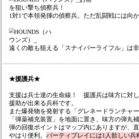
1対1で本領発揮の偵察兵。ただ乱闘戦には向
遠くの敵も狙える「スナイパーライフル」は
★援護兵★
支援は兵士達の生命線！ 援護兵は味方に対
援助が出来る兵科です。
また爆発物を発射する「グレネードランチャ
「弾薬補充装置」を地面に置き、味方の弾丸
弾の回復ポイントはマップ内にありますが、
やはり便利。
パーティプレイには1人欲しい兵