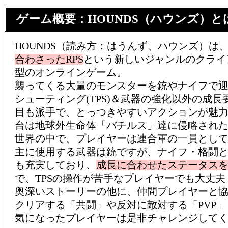
ゲーム概要：HOUNDS（ハウンズ）と
HOUNDS（読み方：はうんず、ハウンズ）は
合わさったRPS
という新しいジャンルのクライ
型のオンラインゲーム。
襲ってくる大量のモンスターを銃やナイフで
シューティング(TPS)＆武器の強化以外の成長要
目も派手で、とっつきやすいアクションが魅力
台は地球外生命体「バチルス」達に侵略され
世界の中で、プレイヤーは連合軍の一員とし
主に使用する武器は銃ですが、ナイフ・格闘
も充実しており、
成長に合わせたステータス
で、TPSの操作が苦手なプレイヤーでも大丈夫
奥深いストーリーの他に、仲間プレイヤーと
クリアする「共闘」や反対に敵対する「PVP
気になったプレイヤーは是非チャレンジして