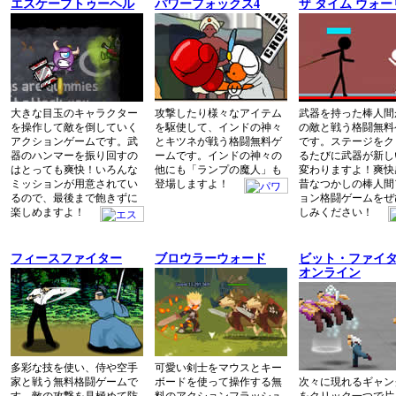
エスケープトゥーヘル
パワーフォックス4
ザ タイム ウォ
大きな目玉のキャラクター
攻撃したり様々なアイテム
武器を持った棒人間
を操作して敵を倒していく
を駆使して、インドの神々
の敵と戦う格闘無料
アクションゲームです。武
とキツネが戦う格闘無料ゲ
です。ステージをク
器のハンマーを振り回すの
ームです。インドの神々の
るたびに武器が新し
はとっても爽快！いろんな
他にも「ランプの魔人」も
変わりますよ！爽快
ミッションが用意されてい
登場しますよ！
昔なつかしの棒人間
るので、最後まで飽きずに
ョン格闘ゲームをぜ
楽しめますよ！
しみください！
フィースファイター
ブロウラーウォード
ビット・ファイ
オンライン
多彩な技を使い、侍や空手
可愛い剣士をマウスとキー
家と戦う無料格闘ゲームで
ボードを使って操作する無
次々に現れるギャン