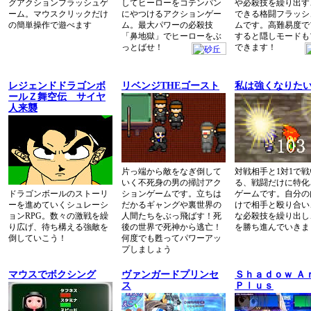
グアクションフラッシュゲ
してヒーローをコテンパン
や必殺技を繰り出す
ーム。マウスクリックだけ
にやつけるアクションゲー
できる格闘フラッシ
の簡単操作で遊べます
ム。最大パワーの必殺技
ムです。高難易度で
「鼻地獄」でヒーローをぶ
すると隠しモードも
っとばせ！
できます！
レジェンドドラゴンボ
リベンジTHEゴースト
私は強くなりた
ールＺ舞空伝 サイヤ
人来襲
片っ端から敵をなぎ倒して
対戦相手と1対1で
いく不死身の男の掃討アク
る、戦闘だけに特化
ドラゴンボールのストーリ
ションゲームです。立ちは
ゲームです。自分の
ーを進めていくシュレーシ
だかるギャングや裏世界の
けで相手と殴り合い
ョンRPG。数々の激戦を繰
人間たちをぶっ飛ばす！死
な必殺技を繰り出し
り広げ、待ち構える強敵を
後の世界で死神から逃亡！
を勝ち進んでいきま
倒していこう！
何度でも甦ってパワーアッ
プしましょう
マウスでボクシング
ヴァンガードプリンセ
Ｓｈａｄｏｗ Ａ
ス
Ｐｌｕｓ