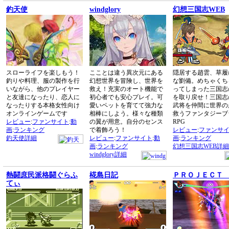
釣天使
windglory
幻想三国志WEB
スローライフを楽しもう！
こことは違う異次元にある
隠居する趙雲、草履
釣りや料理、服の製作を行
幻想世界を冒険し、世界を
な劉備。めちゃくち
いながら、他のプレイヤー
救え！充実のオート機能で
ってしまった三国志
と友達になったり、恋人に
初心者でも安心プレイ。可
を取り戻せ！三国志
なったりする本格女性向け
愛いペットを育てて強力な
武将を仲間に世界の
オンラインゲームです
相棒にしよう。様々な種類
救うファンタジーブ
レビュー
:
ファンサイト
:
動
の翼が用意。自分のセンス
RPG
画
:
ランキング
で着飾ろう！
レビュー
:
ファンサ
釣天使詳細
レビュー
:
ファンサイト
:
動
画
:
ランキング
画
:
ランキング
幻想三国志WEB詳細
windglory詳細
熱闘庶民派格闘ぐらふ
椛島日記
ＰＲＯＪＥＣＴ
てぃ