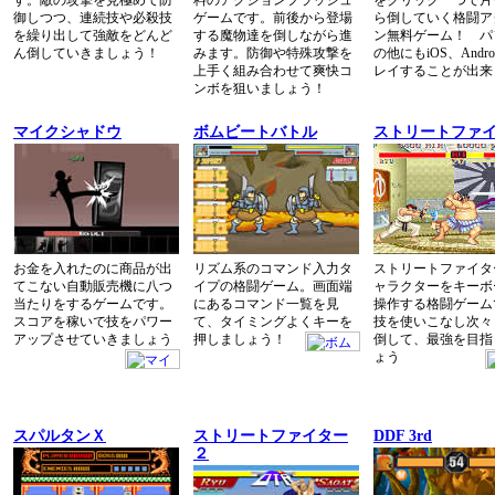
す。敵の攻撃を見極めて防
料のアクションフラッシュ
をクリック一つで片
御しつつ、連続技や必殺技
ゲームです。前後から登場
ら倒していく格闘ア
を繰り出して強敵をどんど
する魔物達を倒しながら進
ン無料ゲーム！ パ
ん倒していきましょう！
みます。防御や特殊攻撃を
の他にもiOS、Andro
上手く組み合わせて爽快コ
レイすることが出来
ンボを狙いましょう！
マイクシャドウ
ボムビートバトル
ストリートファイ
お金を入れたのに商品が出
リズム系のコマンド入力タ
ストリートファイタ
てこない自動販売機に八つ
イプの格闘ゲーム。画面端
ャラクターをキーボ
当たりをするゲームです。
にあるコマンド一覧を見
操作する格闘ゲーム
スコアを稼いで技をパワー
て、タイミングよくキーを
技を使いこなし次々
アップさせていきましょう
押しましょう！
倒して、最強を目指
ょう
スパルタンＸ
ストリートファイター
DDF 3rd
２