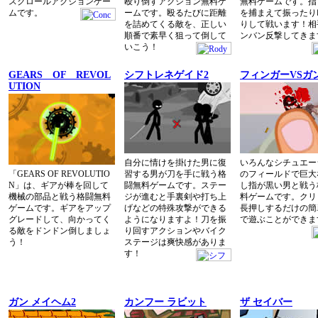
スクロールアクションゲー
殴り倒すアクション無料ゲ
無料ゲームです。指
ムです。
ームです。殴るたびに距離
を捕まえて振ったり
を詰めてくる敵を、正しい
りして戦います！相
順番で素早く狙って倒して
ンバン反撃してきま
いこう！
GEARS OF REVOL
シフトレネゲイド2
フィンガーVSガ
UTION
自分に情けを掛けた男に復
いろんなシチュエー
「GEARS OF REVOLUTIO
習する男が刀を手に戦う格
のフィールドで巨大
N」は、ギアが棒を回して
闘無料ゲームです。ステー
し指が黒い男と戦う
機械の部品と戦う格闘無料
ジが進むと手裏剣や打ち上
料ゲームです。クリ
ゲームです。ギアをアップ
げなどの特殊攻撃ができる
長押しするだけの簡
グレードして、向かってく
ようになりますよ！刀を振
で遊ぶことができま
る敵をドンドン倒しましょ
り回すアクションやバイク
う！
ステージは爽快感がありま
す！
ガン メイヘム2
カンフー ラビット
ザ セイバー