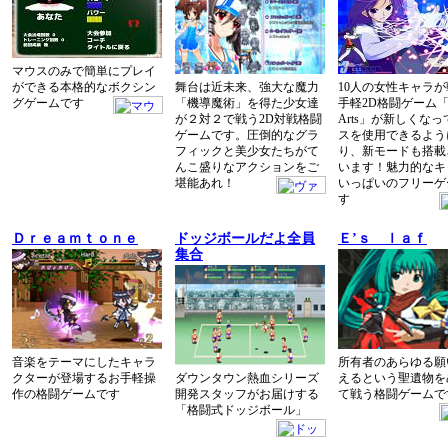
マウスのみで簡単にプレイ
ができる本格的なボクシン
舞台は近未来、強大な魔力
10人の女性キャラ
グゲームです
「機導魔術」を得た少女達
手軽2D格闘ゲーム「S
が２対２で戦う2D対戦格闘
Arts」が新しくな
ゲームです。圧倒的なグラ
スを使用できるよう
フィックと美少女たちがて
り、新モードも搭載
んこ盛りなアクションをご
います！魅力的なキ
堪能あれ！
いっぱいのフリーゲ
す
Ｄｒｅａｍｔｏｎｅ
ドッジボールだよ全員
Ｅ’ｓ ｌａｆ
集合
音楽をテーマにしたキャラ
所有者のあらゆる願
クターが登場するお手軽操
ダウンタウン熱血シリーズ
えるという聖遺物を
作の格闘ゲームです
開発スタッフがお届けする
て戦う格闘ゲームで
「格闘式ドッジボール」