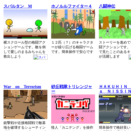
スパルタン M
ホノルルファイター４
八闘神伝
横スクロール型の格闘アク
１２匹（？）のキャラクタ
ストーリーを進めて
ションゲームです。敵を倒
ーが繰り広げる格闘ゲーム
闘アクションです。
して愛しのまるみちゃんを
です。簡単操作で安心です
で見たことのあるキ
救出しよう
が活躍します
War on Terrorism
砂丘戦隊トリレンジャ
ＨＡＫＵＨＩＮ
ー
ｓ ＮＩＳＳＩ
銃撃戦や近接格闘戦で敵基
地を破壊するシューティン
怪人「カニテング」を操作
簡単操作で格好良い