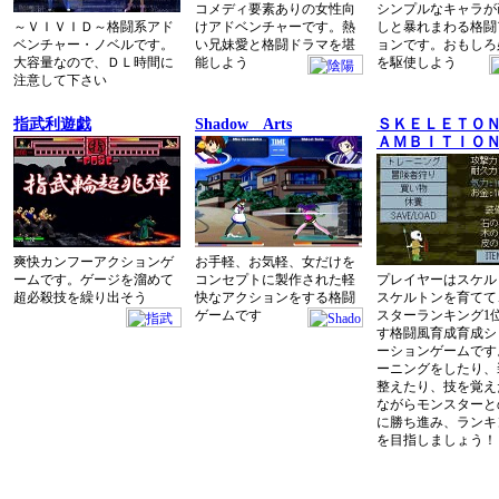
コメディ要素ありの女性向
シンプルなキャラが
～ＶＩＶＩＤ～格闘系アド
けアドベンチャーです。熱
しと暴れまわる格闘
ベンチャー・ノベルです。
い兄妹愛と格闘ドラマを堪
ョンです。おもしろ
大容量なので、ＤＬ時間に
能しよう
を駆使しよう
注意して下さい
指武利遊戯
Shadow Arts
ＳＫＥＬＥＴＯ
ＡＭＢＩＴＩＯ
爽快カンフーアクションゲ
お手軽、お気軽、女だけを
ームです。ゲージを溜めて
コンセプトに製作された軽
プレイヤーはスケル
超必殺技を繰り出そう
快なアクションをする格闘
スケルトンを育てて
ゲームです
スターランキング1
す格闘風育成育成シ
ーションゲームです
ーニングをしたり、
整えたり、技を覚え
ながらモンスターと
に勝ち進み、ランキ
を目指しましょう！