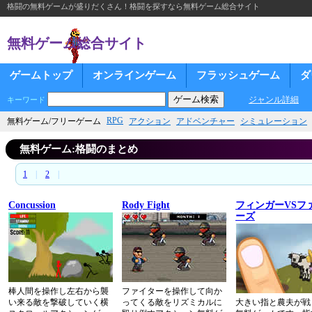
格闘の無料ゲームが盛りだくさん！格闘を探すなら無料ゲーム総合サイト
無料ゲーム総合サイト
ゲームトップ
オンラインゲーム
フラッシュゲーム
ダ
ジャンル詳細
キーワード
RPG
無料ゲーム/フリーゲーム
アクション
アドベンチャー
シミュレーション
無料ゲーム:格闘のまとめ
1
|
2
|
Concussion
Rody Fight
フィンガーVSフ
ーズ
棒人間を操作し左右から襲
ファイターを操作して向か
い来る敵を撃破していく横
ってくる敵をリズミカルに
大きい指と農夫が戦