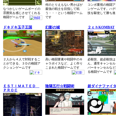
何のとりえもない男かばが
コンボ重視の格闘ア
なつかしいゲームボーイの
最強の戦士を目指して戦
ンゲームです。ハデ
雰囲気を感じさせてくれる
う・・・という格闘ゲーム
技を駆使して勝ち進
格闘ゲームです
です
ドキドキ玉子王国
幻影の城
２ｃｈKOMBAT
２人から４人で対戦するこ
高い格闘要素や戦闘中のキ
必殺技、超必殺技は
とができる、３Ｄの格闘ア
ャラボイスなど、よく作り
ん、通常キャンセル
クションゲームです
こまれた格闘ゲームです
パーキャンセルなど
る格闘ゲームです
ＥＳＴＩＭＡＴＥＤ
陰陽五行☆戦闘術
超ダイナファイ
ＰＲＯＣ