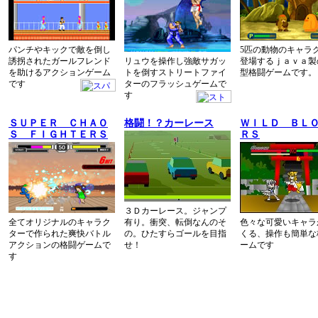
パンチやキックで敵を倒し
5匹の動物のキャラ
誘拐されたガールフレンド
リュウを操作し強敵サガッ
登場するｊａｖａ製
を助けるアクションゲーム
トを倒すストリートファイ
型格闘ゲームです。
です
ターのフラッシュゲームで
す
ＳＵＰＥＲ ＣＨＡＯ
格闘！？カーレース
ＷＩＬＤ ＢＬ
Ｓ ＦＩＧＨＴＥＲＳ
ＲＳ
３Ｄカーレース。ジャンプ
全てオリジナルのキャラク
有り。衝突、転倒なんのそ
色々な可愛いキャラ
ターで作られた爽快バトル
の。ひたすらゴールを目指
くる、操作も簡単な
アクションの格闘ゲームで
せ！
ームです
す