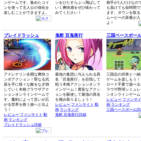
ンゲームです。集めたコイ
ンをひたすらぶっ飛ばして
相手が1人だけなの
ンを使って主人公の強化を
いく爽快感をぜひ味わって
も負けても短時間で
楽しむことができますよ。
みてください！
ます。ダウンを取る
ムービーの茶番が入
よ！
ブレイドラッシュ
鬼斬 百鬼夜行
三国ベースボー
アドレナリン全開な爽快コ
最強の集団に与えられる異
三国志の武将と一緒
ンボアクション！聖なる武
名「百鬼夜行」を目指して
ゲームを楽しもう！
器を手に様々な敵をなぎ倒
戦う本格アクションオンラ
ロード不要で遊べる
していく本格ブラウザアク
インゲーム！豊富なアクシ
ラウザ野球シミュレ
ションオンラインゲームで
ョンを駆使して最強の異名
ンオンラインゲーム
す。魔剣によって災いが広
を掴み取りましょう！
レビュー
:
ファンサ
がる世界を救う旅へと出よ
レビュー
:
ファンサイト
:
動
画
:
ランキング
う！
画
:
ランキング
三国ベースボール詳
レビュー
:
ファンサイト
:
動
鬼斬 百鬼夜行詳細
画
:
ランキング
ブレイドラッシュ詳細