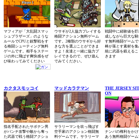
マフィアが「大乱闘スマッ
ウサギが2人協力プレイする
戦闘中に経験値を貯
シュブラザーズ」のような
格闘アクション無料ゲーム
成しながら巨大な騎
ルールでCPUと銃撃戦をす
です。2種類のウサギから好
す無料格闘ゲームで
る格闘シューティング無料
きな方を選ぶことができま
棒が落とす素材を集
ゲームです。相手をステー
すよ！友達と一緒に協力プ
統に武器を鍛えるこ
ジの外に飛ばす爽快感をぜ
レイできるので、ぜひ遊ん
きます
ひ味わってみてください
でみてください。
カクタスモッコイ
マッドカラテマン
THE JERSEY SI
ON
指名手配されたサボテン男
サラリーマンを吹っ飛ばす
がパンチ攻撃や敵から奪っ
空手家のアクション格闘無
ナンパの権利をかけ
た武器で戦う格闘アクショ
料ゲームです。サラリーマ
あう無料格闘ゲーム