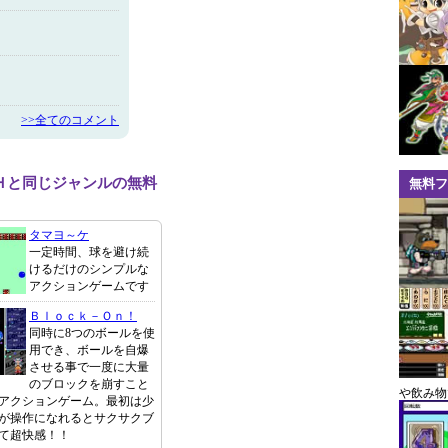
>>全てのコメント
Ｈと同じジャンルの無料
無料フ
タマヨ～ケ
一定時間、球を避け続
けるだけのシンプルな
アクションゲームです
Ｂｌｏｃｋ－Ｏｎ！
同時に8つのボールを使
用でき、ボールを自爆
させる事で一度に大量
のブロックを崩すこと
や飲み物
アクションゲーム。最初は少
が操作になれるとサクサクブ
て超快感！！