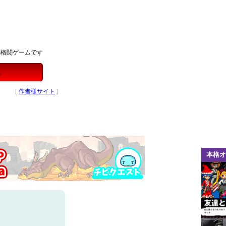
の格闘ゲームです
る
[
作者様サイト
]
本格オ