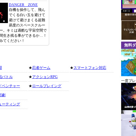
DANGER ZONE
自機を操作して、飛ん
でくる白い玉を避けて
避けて避けまくる超難
易度のスペースクルー
ー。キミは過酷な宇宙空間で
間生き残る事ができるか…！
みてください！
無料ダ
闘
★
忍者ゲーム
★
スマートフォン対応
戦バトル
★
アクションRPG
一度プレ
ドベンチャー
★
ロールプレイング
部劇
ューティング