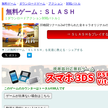
無料ゲーム
>
ダウンロードゲーム
>
アクション
>
対戦バトル
無料ゲーム：ＳＬＡＳＨ
[ ダウンロードアクション対戦バトル ]
2D格闘ツクール2ndで作られた全キャラオリジナル
⇒ ＳＬＡＳＨをプレイす
▼この無料ゲーム「ＳＬＡＳＨ」を友達に教える・シェアする
このゲームのカウンターはトータル9388人です