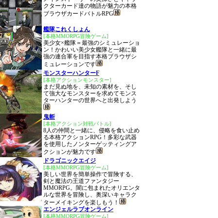
クターカード達の物語が魅力の本格
ブラウザカードバトルRPG
艦隊これくしょん
[本格MMORPG冒険ゲーム]
美少女×艦隊＝最強のシミュレーショ
ン！かわいい美少女艦隊と一緒に最
強の連合軍を目指す本格ブラウザシ
ミュレーションです
モンスターハンターF
[本格アクションモンスター]
まだ見ぬ地を、未知の素材を、そし
て強大なモンスターを求めてモンス
ターハンターの世界へと出発しよう
鬼斬
[本格アクション対戦バトル]
8人の仲間と一緒に、侵略を食い止め
る本格アクションRPG！多彩な武器
を使用したノンターゲッティングア
クションが魅力です
ドラゴニックエイジ
[本格MMORPG冒険ゲーム]
美しい世界を簡単操作で冒険する、
剣と魔法の王道ファンタジー
MMORPG。闇に包まれたオリエンタ
ルな世界を冒険し、奥深いキャラク
ターメイキングを楽しもう！
エンジェルラブオンライン
[本格MMORPG冒険ゲーム]