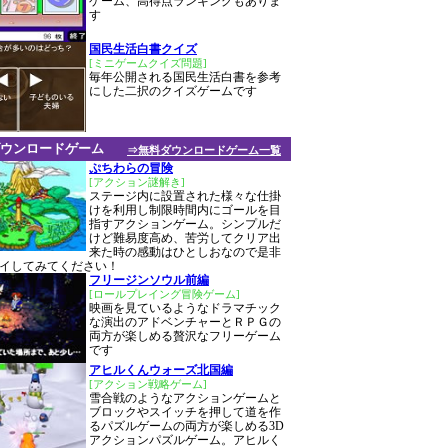
ゲーム、高得点ランキングもありま
す
国民生活白書クイズ
[ミニゲームクイズ問題]
毎年公開される国民生活白書を参考
にした二択のクイズゲームです
ウンロードゲーム
⇒無料ダウンロードゲーム一覧
ぷちわらの冒険
[アクション謎解き]
ステージ内に設置された様々な仕掛
けを利用し制限時間内にゴールを目
指すアクションゲーム。シンプルだ
けど難易度高め、苦労してクリア出
来た時の感動はひとしおなので是非
イしてみてください！
フリージンソウル前編
[ロールプレイング冒険ゲーム]
映画を見ているようなドラマチック
な演出のアドベンチャーとＲＰＧの
両方が楽しめる贅沢なフリーゲーム
です
アヒルくんウォーズ北国編
[アクション戦略ゲーム]
雪合戦のようなアクションゲームと
ブロックやスイッチを押して道を作
るパズルゲームの両方が楽しめる3D
アクションパズルゲーム。アヒルく