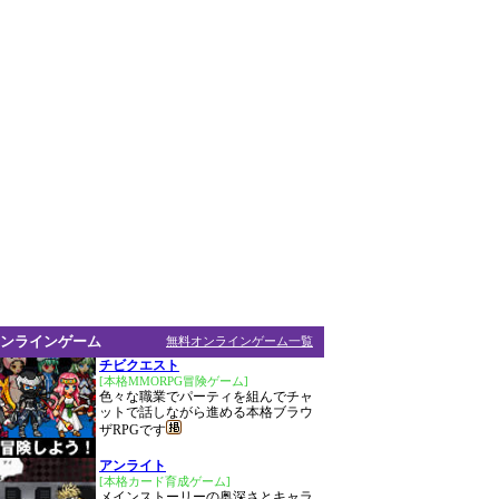
ンラインゲーム
無料オンラインゲーム一覧
チビクエスト
[本格MMORPG冒険ゲーム]
色々な職業でパーティを組んでチャ
ットで話しながら進める本格ブラウ
ザRPGです
アンライト
[本格カード育成ゲーム]
メインストーリーの奥深さとキャラ