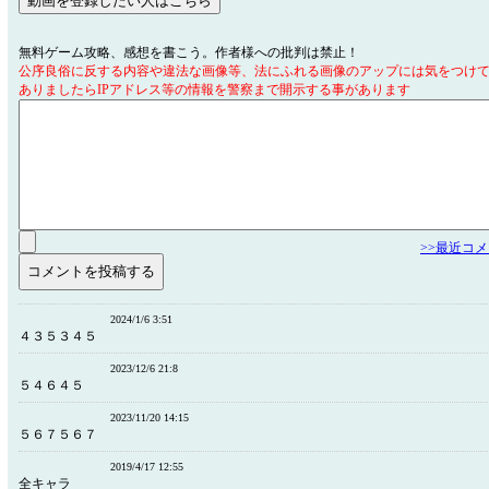
無料ゲーム攻略、感想を書こう。作者様への批判は禁止！
公序良俗に反する内容や違法な画像等、法にふれる画像のアップには気をつけ
ありましたらIPアドレス等の情報を警察まで開示する事があります
>>最近コ
2024/1/6 3:51
４３５３４５
2023/12/6 21:8
５４６４５
2023/11/20 14:15
５６７５６７
2019/4/17 12:55
全キャラ