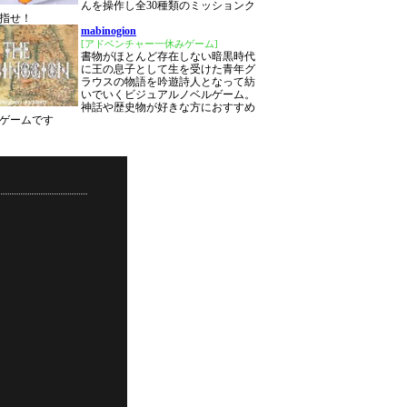
んを操作し全30種類のミッションク
指せ！
mabinogion
[アドベンチャー一休みゲーム]
書物がほとんど存在しない暗黒時代
に王の息子として生を受けた青年グ
ラウスの物語を吟遊詩人となって紡
いでいくビジュアルノベルゲーム。
神話や歴史物が好きな方におすすめ
ゲームです