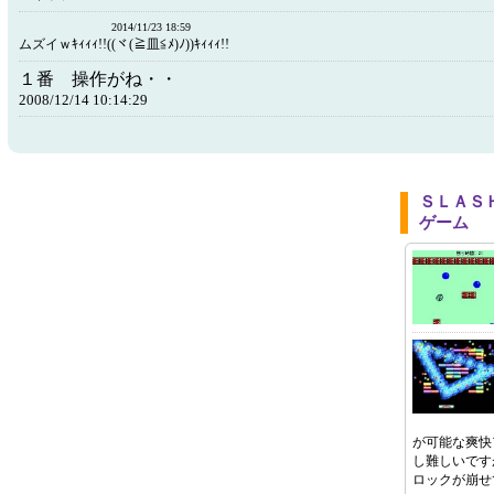
2014/11/23 18:59
ムズイｗｷｨｨｨ!!((ヾ(≧皿≦ﾒ)ﾉ))ｷｨｨｨ!!
１番 操作がね・・
2008/12/14 10:14:29
ＳＬＡＳ
ゲーム
が可能な爽快
し難しいです
ロックが崩せ