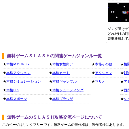
ジング避けゲ
どれだけの時
是非挑戦して
無料ゲームＳＬＡＳＨの関連ゲームジャンル一覧
★
本格MMORPG
★
本格女性向け
★
本格その他
★
格
★
本格アクション
★
本格カード
★
アクション
★
対
★
本格シミュレーション
★
本格ギャンブル
★
マリオ
★
ア
★
本格FPS
★
本格シューティング
★
西
★
本格スポーツ
★
本格ブラウザ
★
シ
無料ゲームのＳＬＡＳＨ攻略交流ページについて
このページはリンクフリーです。無料ゲームの著作権は、製作者様にあります。