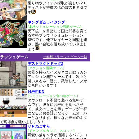
乗り物やアイテム採取が楽しい２Ｄ
ティストが特徴のほのぼのＲＰＧで
す
キングダムライジング
[本格シミュレーション戦略ゲーム]
天下統一を目指して国と武将を育て
る本格ブラウザシミュレーション
RPGです。他プレイヤーと同盟を組
み、熱い合戦を勝ち抜いていきまし
ょう
ラッシュゲーム
⇒無料フラッシュゲーム一覧
デストラクトドッグ2
[アクション冒険ゲーム]
武器を持ったイヌがネコと戦うガン
アクション無料ゲームです。次々と
襲い来るネコ達に、武装したイヌが
立ち向かいます！
只寿司DX
[シミュレーション食べ物ゲーム]
ダウンロード不要で遊べる無料ゲー
ムです。彼女にお寿司を食べさせ
て、彼女のことを示すゲージが一杯
になるとお会計となりゲームオーバ
ーとなります。様々なお寿司のネタ
で高得点を狙いましょう！
ＣＲねこすら
[ギャンブルカジノ、スロット]
可愛い猫キャラが活躍するパチンコ