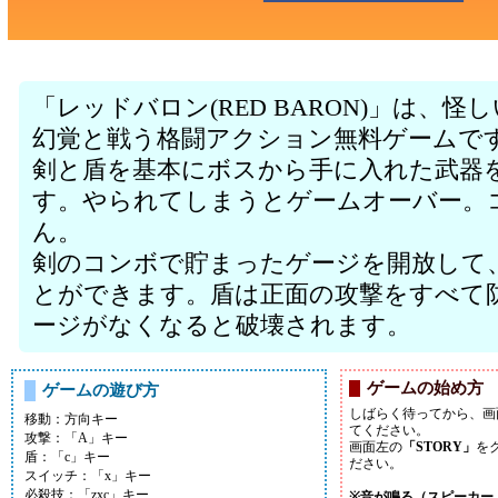
「レッドバロン(RED BARON)」は、
幻覚と戦う格闘アクション無料ゲームで
剣と盾を基本にボスから手に入れた武器
す。やられてしまうとゲームオーバー。
ん。
剣のコンボで貯まったゲージを開放して
とができます。盾は正面の攻撃をすべて
ージがなくなると破壊されます。
ゲームの始め方
ゲームの遊び方
しばらく待ってから、画
移動：方向キー
てください。
攻撃：「A」キー
画面左の
「STORY」
を
盾：「c」キー
ださい。
スイッチ：「x」キー
必殺技：「zxc」キー
※音が鳴る（スピーカー