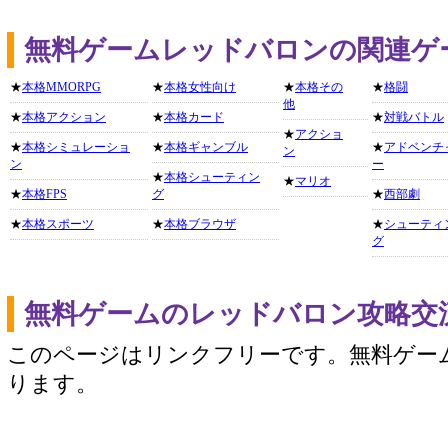
無料ゲームレッドバロンの関連ゲ
★
本格MMORPG
★
本格女性向け
★
本格その
★
格闘
他
★
本格アクション
★
本格カード
★
対戦バトル
★
アクショ
★
本格シミュレーショ
★
本格ギャンブル
★
アドベンチ
ン
ン
ー
★
本格シューティン
★
マリオ
★
本格FPS
グ
★
西部劇
★
本格スポーツ
★
本格ブラウザ
★
シューティ
グ
無料ゲームのレッドバロン攻略交
このページはリンクフリーです。無料ゲー
ります。