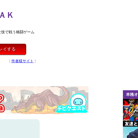
ＡＫ
な技で戦う格闘ゲーム
レイする
[
作者様サイト
]
本格オ