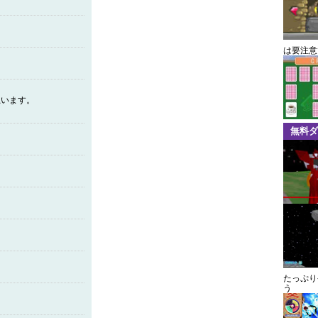
は要注意
思います。
無料ダ
たっぷり
う