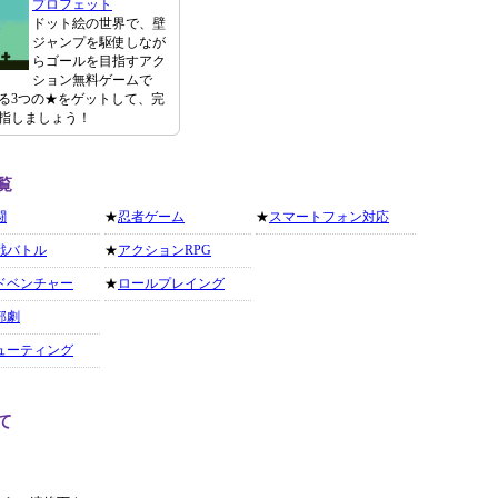
プロフェット
ドット絵の世界で、壁
ジャンプを駆使しなが
らゴールを目指すアク
ション無料ゲームで
る3つの★をゲットして、完
指しましょう！
覧
闘
★
忍者ゲーム
★
スマートフォン対応
戦バトル
★
アクションRPG
ドベンチャー
★
ロールプレイング
部劇
ューティング
て