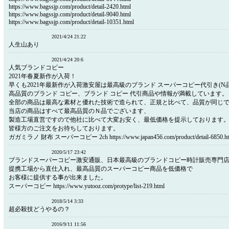
https://www.bagssjp.com/product/detail-2420.html
https://www.bagssjp.com/product/detail-9040.html
https://www.bagssjp.com/product/detail-10351.html
2021/4/24 21:22
人生山あり
2021/4/24 20:6
人気ブランドコピー
2021年春夏新作が入荷！
早くも2021年最新作が入荷激安屋は最高級のブランド スーパーコピー代引き(N
高品質のブランド コピー、ブランド コピー 代引商品や情報が満載しています。
全部の商品は最高な素材と優れた技術で造られて、正規と比べて、品質が同じ
当店の商品はすべて最高品質のＮ品でございます、
製造工場直営ですので他社に比べて大変お安く、最低価格を提示しております
皆様方のご注文をお待ちしております。
ガガミラノ 財布 スーパーコピー 2ch https://www.japan456.com/product/detail-6850.ht
2020/5/17 23:42
ブランドスーパーコピー激安通販、日本最高級のブランドコピー時計販売専門
提携工場から直仕入れ、最高品質のスーパーコピー商品を低価格で
お客様に提供する事が出来ました。
スーパーコピー https://www.yutooz.com/protype/list-219.html
2018/5/14 3:33
超必殺技どうやるの？
2016/9/11 11:56