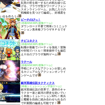
乱世の世を統一するため戦を繰り広
げる、ブラウザ型タワーディフェン
スオンラインゲーム。お気に入りの
戦極姫を見つけて編成し、好感度を
い出を作ろう♪
ピーチのぴっ！
[本格MMORPG冒険ゲーム]
ダウンロード不要で簡単♪コミニュケ
ーション系本格ブラウザＲＰＧです
チビコネクト
[本格MMORPG冒険ゲーム]
転職や装備でパーティを強化！冒険
や対戦でバトル！簡単操作でも歯応
え十分のブラウザ無料ゲーム
ラテール
[本格MMORPG冒険ゲーム]
手軽にナイスなアクションが楽しめ
るカジュアルなアクションオンライ
ンゲームです
銀河英雄伝説タクティクス
[本格シミュレーション宇宙ゲーム]
銀河英雄伝説の世界で、原作のキャ
ラクター達と銀河の歴史を紡いでい
く本格シミュレーションRPG！将兵
と艦艇を自由に組み合わせられるの
でIF展開の編成も可能です！