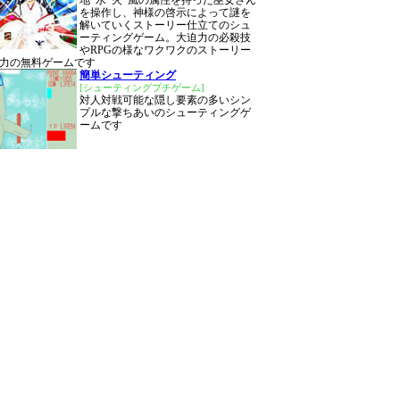
地･水･火･風の属性を持った巫女さん
を操作し、神様の啓示によって謎を
解いていくストーリー仕立てのシュ
ーティングゲーム。大迫力の必殺技
やRPGの様なワクワクのストーリー
力の無料ゲームです
簡単シューティング
[シューティングプチゲーム]
対人対戦可能な隠し要素の多いシン
プルな撃ちあいのシューティングゲ
ームです