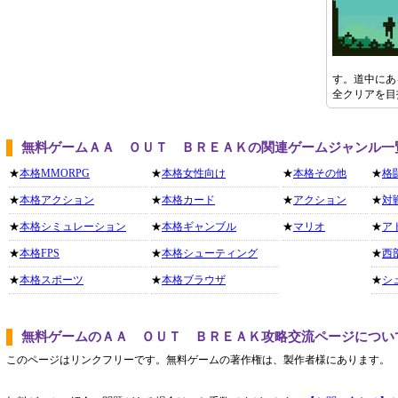
す。道中にあ
全クリアを目
無料ゲームＡＡ ＯＵＴ ＢＲＥＡＫの関連ゲームジャンル一
★
本格MMORPG
★
本格女性向け
★
本格その他
★
格
★
本格アクション
★
本格カード
★
アクション
★
対
★
本格シミュレーション
★
本格ギャンブル
★
マリオ
★
ア
★
本格FPS
★
本格シューティング
★
西
★
本格スポーツ
★
本格ブラウザ
★
シ
無料ゲームのＡＡ ＯＵＴ ＢＲＥＡＫ攻略交流ページについ
このページはリンクフリーです。無料ゲームの著作権は、製作者様にあります。