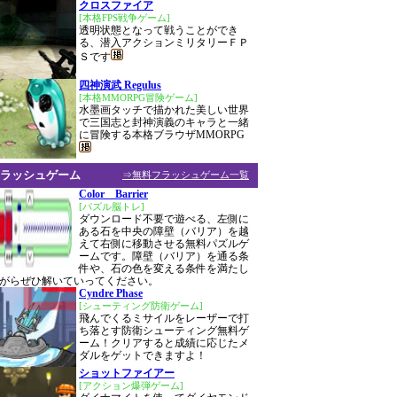
クロスファイア
[本格FPS戦争ゲーム]
透明状態となって戦うことができ
る、潜入アクションミリタリーＦＰ
Ｓです
四神演武 Regulus
[本格MMORPG冒険ゲーム]
水墨画タッチで描かれた美しい世界
で三国志と封神演義のキャラと一緒
に冒険する本格ブラウザMMORPG
ラッシュゲーム
⇒無料フラッシュゲーム一覧
Color Barrier
[パズル脳トレ]
ダウンロード不要で遊べる、左側に
ある石を中央の障壁（バリア）を越
えて右側に移動させる無料パズルゲ
ームです。障壁（バリア）を通る条
件や、石の色を変える条件を満たし
がらぜひ解いていってください。
Cyndre Phase
[シューティング防衛ゲーム]
飛んでくるミサイルをレーザーで打
ち落とす防衛シューティング無料ゲ
ーム！クリアすると成績に応じたメ
ダルをゲットできますよ！
ショットファイアー
[アクション爆弾ゲーム]