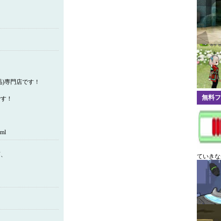
品)専門店です！
無料フ
です！
。
ml
店、
ていきな