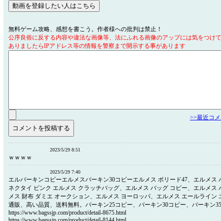
無料ゲーム攻略、感想を書こう。作者様への批判は禁止！
公序良俗に反する内容や違法な画像等、法にふれる画像のアップには気をつけ
ありましたらIPアドレス等の情報を警察まで開示する事があります
>>最近コ
2023/5/29 8:51
ｗｗｗｗ
2023/5/29 7:40
エルバーキンコピーエルメスバーキン30コピーエルメス ボリード47、エルメス 
ネクタイ ピンク エルメス クラッチバッグ、エルメス バッグ コピー、エルメス 
メス 財布 ダミエ オークション、エルメス ヨーロッパ、エルメス エールライン 
通販、高い品質、送料無料。バーキン25コピー、バーキン30コピー、バーキン35コピ
https://www.bagssjp.com/product/detail-8675.html
https://www.bagssjp.com/product/detail-8144.html