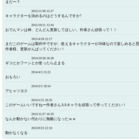
まだー？
2015/11/30 15:27
キャラクターを決めるのはどうするんですか?
2015/10/11 12:44
おでんマンは神、どんどん更新してほしい。作者さん頑張って！！
2015/4/28 22:17
まだこのゲームは製作中ですが、使えるキャラクターが26体なので楽しめると
作者様、更新がんばってください！
2014/10/28 18:28
ギコとかフーンとか使ったら止まる
2014/4/3 13:22
おもろい
2014/2/2 18:54
アヒャツヨス
2014/1/21 20:33
このゲームいいですねー作者さんAAキャラを頑張って作ってください！
2013/11/27 16:29
なんか動かない代わりに無敵になったｗｗ
2013/9/23 22:10
動かなくなる