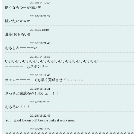
2013/9/14 17:54
使うならつーが強いぞ
2013/5/18 22:24
腹いたいｗｗｗ
2013/3/5 18:19
最高!おもろい!!
2013/2/10 21:46
おもしろーーーーい
2013/1/14 18:59
いいいいいいいいいいいいいいいいいいいいいいいいいいーーーーーーーーー
ーーーーー byスポンサー
2013/1/12 17:45
オモローーーー でも早く完成させて～～～～～
2012/9/16 11:31
さっさと完成ろや！ボケェ！！！
2012/7/27 23:28
おもろい！！！
2012/6/16 22:46
Yo、 good lokion out! Gonna make it work now.
2012/5/26 16:22
ううううううううううううううううううううううううううううううううううう