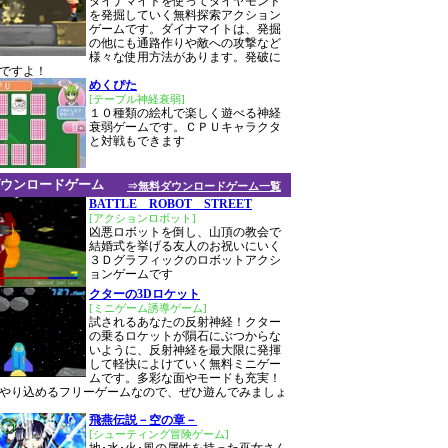
ダイナマイトを使ってダイヤモンド
を発掘していく無料探索アクション
ゲームです。ダイナマイトは、発掘
の他にも通路作りや敵への攻撃など
様々な使用方法があります。発破に
ですよ！
めくぴた
[テーブル神経衰弱]
１０種類の絵札で楽しく遊べる神経
衰弱ゲームです。ＣＰＵキャラクタ
と対戦もできます
ウンロードゲーム
⇒無料ダウンロードゲーム一覧
BATTLE ROBOT STREET
[アクションロボット]
凶悪ロボットを倒し、山頂の教会で
結婚式を挙げる友人のお祝いにいく
３Ｄグラフィックのロボットアクシ
ョンゲームです
クターの3Dロケット
[ミニゲーム誘導ゲーム]
試されるあなたの反射神経！クター
の乗るロケットが隕石にぶつからな
いように、反射神経を最大限に発揮
して軽快によけていく無料ミニゲー
ムです。多彩な面やモードも充実！
やり込めるフリーゲームなので、ぜひ遊んでみましょ
飛燕伝説－空の章－
[シューティング冒険ゲーム]