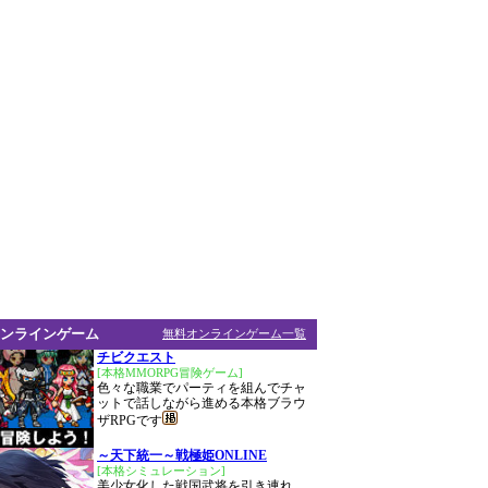
ンラインゲーム
無料オンラインゲーム一覧
チビクエスト
[本格MMORPG冒険ゲーム]
色々な職業でパーティを組んでチャ
ットで話しながら進める本格ブラウ
ザRPGです
～天下統一～戦極姫ONLINE
[本格シミュレーション]
美少女化した戦国武将を引き連れ、