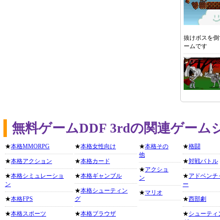
抜けボスを倒
ームです
無料ゲームDDF 3rdの関連ゲー
★
本格MMORPG
★
本格女性向け
★
本格その
★
格闘
他
★
本格アクション
★
本格カード
★
対戦バトル
★
アクショ
★
本格シミュレーショ
★
本格ギャンブル
★
アドベンチ
ン
ン
ー
★
本格シューティン
★
マリオ
★
本格FPS
グ
★
西部劇
★
本格スポーツ
★
本格ブラウザ
★
シューティ