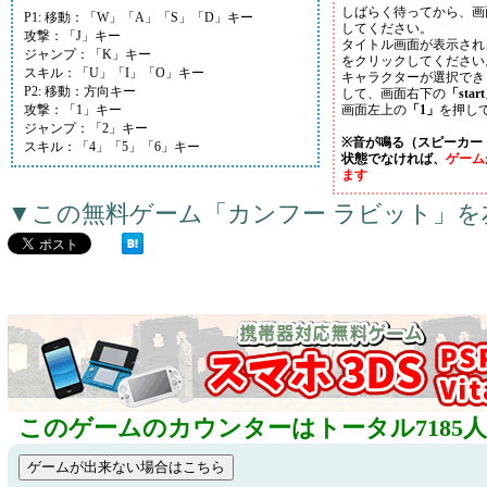
しばらく待ってから、画
P1: 移動：「W」「A」「S」「D」キー
してください。
攻撃：「J」キー
タイトル画面が表示され
ジャンプ：「K」キー
をクリックしてください
スキル：「U」「I」「O」キー
キャラクターが選択でき
P2: 移動：方向キー
して、画面右下の
「star
攻撃：「1」キー
画面左上の
「1」
を押し
ジャンプ：「2」キー
※音が鳴る（スピーカー
スキル：「4」「5」「6」キー
状態でなければ、
ゲーム
ます
▼この無料ゲーム「カンフー ラビット」
このゲームのカウンターはトータル7185