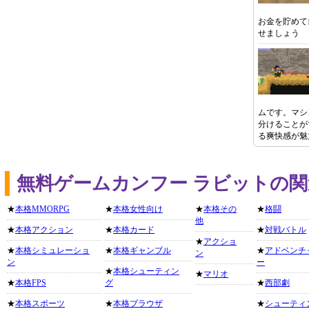
お金を貯めて
せましょう
ムです。マシ
分けることが
る爽快感が魅
無料ゲームカンフー ラビットの
★
本格MMORPG
★
本格女性向け
★
本格その
★
格闘
他
★
本格アクション
★
本格カード
★
対戦バトル
★
アクショ
★
本格シミュレーショ
★
本格ギャンブル
★
アドベンチ
ン
ン
ー
★
本格シューティン
★
マリオ
★
本格FPS
グ
★
西部劇
★
本格スポーツ
★
本格ブラウザ
★
シューティ