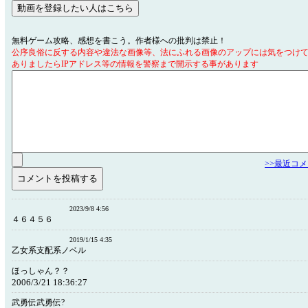
無料ゲーム攻略、感想を書こう。作者様への批判は禁止！
公序良俗に反する内容や違法な画像等、法にふれる画像のアップには気をつけ
ありましたらIPアドレス等の情報を警察まで開示する事があります
>>最近コ
2023/9/8 4:56
４６４５６
2019/1/15 4:35
乙女系支配系ノベル
ほっしゃん？？
2006/3/21 18:36:27
武勇伝武勇伝?