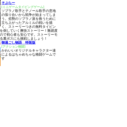
そぷらー
[ミニゲームタイピングゲーム]
ソプラノ歌手とテノール歌手の意地
の張り合いから戦争が始まってしま
う。劣勢のソプラノ派を救うために
立ち上がったアルミルの戦いを描
く、ストーリーつきの無料タイピン
を倒していく爽快ストーリー！難易度
ので初心者も安心です。ストーリーモ
る裏ボスにも挑戦しましょう！
御過ごし物語 特装版
[アクション格闘]
かわいいオリジナルキャラクター達
によるはちゃめちゃな格闘ゲームで
す