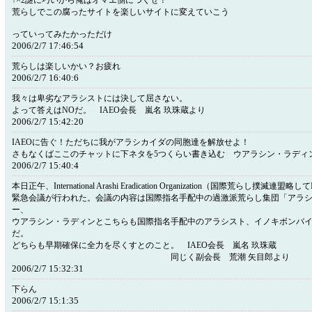
↑×2謎に巧いから俺はオマエ側につくぜ！
荒らしでこの腐ったサイトを楽しいサイトに変えていこう
っていってみたかっただけ
2006/2/7 17:46:54
荒らしは楽しいかい？お疲れ
2006/2/7 16:40:6
我々は卑劣なアラシストには決して屈さない。
よって答えはNOだ。 IAEO会長 嵐名 玖珠蔵より
2006/2/7 15:42:20
IAEOに告ぐ！ただちに我がアラシカイダの同胞達を解放せよ！
さもなくばここのチャットに下ネタを5つくらい書き込む ウアラシン・ラディ
2006/2/7 15:40:4
本日正午、International Arashi Eradication Organization（国際荒らし撲滅連
緊急会議が行われた。会議の内容は国際指名手配中の過激派荒らし集団「アラ
ー、
ウアラシン・ラディンとこちらも国際指名手配中のアラシスト、イノキボンバ
だ。
どちらも早期確保に全力を尽くすとのこと。 IAEO会長 嵐名 玖珠蔵
同じく副会長 荒潮 矢目郎より
2006/2/7 15:32:31
下らん
2006/2/7 15:1:35