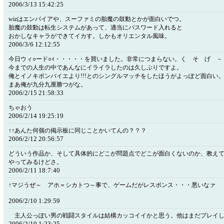
2006/3/13 15:42:25
wizはエンパイアや、スーファミの胎魔の鼓動とかが面白いでつ。
胎魔の鼓動は転生システムがあって、適当にパスワード入れると
おかしなキャラができてイカす。しかもオリエンタル風味。
2006/3/6 12:12:55
今日ウィ○ード○ｨ・・・・・を買いました。非常につまらない。く そ げ －
今までの人生の中であんなにイライラしたのは久しぶりですよ。
俺とイノキボンバイエより!!!とのシングルマッチをしたほうがよっぽど面白い
まあ俺が九分九厘勝つがな。
2006/2/15 21:58:33
ちゃおう
2006/2/14 19:25:19
↑↑あんた何個の掲示板に同じことかいてんの？？？
2006/2/12 20:56:57
どういう作品か、そして具体的にどこが問題点でどこが面白くないのか、教え
やってみるけどさ。
2006/2/11 18:7:40
↑マジうぜ～ アホ＝シカトつ～事で、ゲームだがレスポンス・・・悪いなァ
2006/2/10 1:29:59
主人公っぽい男の戦闘スタイルは結構カッコイイかと思う。他はまだプレイし
2006/2/10 1:23:25