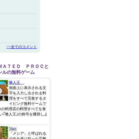
>>全てのコメント
ＭＡＴＥＤ ＰＲＯＣと
ンルの無料ゲーム
喰人王
画面上に表示される文
字を入力し出される料
理をすべて完食するタ
イピング無料ゲームで
つの料理店の料理すべてを食
い｢喰人王｣の称号を獲得しよ
Wars
「メシア」と呼ばれる
少女を巡り狂った宗教