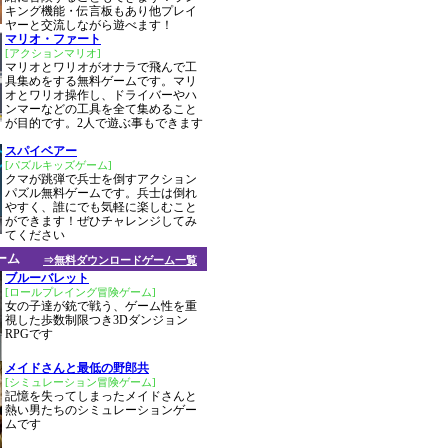
キング機能・伝言板もあり他プレイ
ヤーと交流しながら遊べます！
マリオ・ファート
[アクションマリオ]
マリオとワリオがオナラで飛んで工
具集めをする無料ゲームです。マリ
オとワリオ操作し、ドライバーやハ
ンマーなどの工具を全て集めること
が目的です。2人で遊ぶ事もできます
スパイベアー
[パズルキッズゲーム]
クマが跳弾で兵士を倒すアクション
パズル無料ゲームです。兵士は倒れ
やすく、誰にでも気軽に楽しむこと
ができます！ぜひチャレンジしてみ
てください
ーム
⇒無料ダウンロードゲーム一覧
ブルーバレット
[ロールプレイング冒険ゲーム]
女の子達が銃で戦う、ゲーム性を重
視した歩数制限つき3Dダンジョン
RPGです
メイドさんと最低の野郎共
[シミュレーション冒険ゲーム]
記憶を失ってしまったメイドさんと
熱い男たちのシミュレーションゲー
ムです