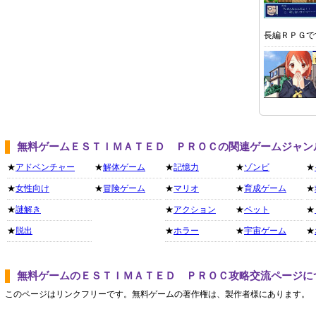
長編ＲＰＧで
無料ゲームＥＳＴＩＭＡＴＥＤ ＰＲＯＣの関連ゲームジャン
★
アドベンチャー
★
解体ゲーム
★
記憶力
★
ゾンビ
★
★
女性向け
★
冒険ゲーム
★
マリオ
★
育成ゲーム
★
★
謎解き
★
アクション
★
ペット
★
★
脱出
★
ホラー
★
宇宙ゲーム
★
無料ゲームのＥＳＴＩＭＡＴＥＤ ＰＲＯＣ攻略交流ページに
このページはリンクフリーです。無料ゲームの著作権は、製作者様にあります。