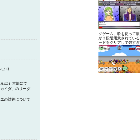
グゲーム。歌を使って敵
が３段階用意されている
ードをクリアして強すぎ
ンより
盟略してIAEO）本部にて
シカイダ」のリーダ
イエの対処について