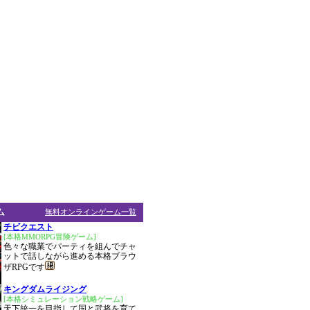
ム
無料オンラインゲーム一覧
チビクエスト
[本格MMORPG冒険ゲーム]
色々な職業でパーティを組んでチャ
ットで話しながら進める本格ブラウ
ザRPGです
キングダムライジング
[本格シミュレーション戦略ゲーム]
天下統一を目指して国と武将を育て