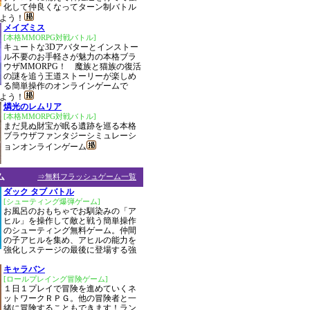
化して仲良くなってターン制バトル
よう！
メイズミス
[本格MMORPG対戦バトル]
キュートな3Dアバターとインストー
ル不要のお手軽さが魅力の本格ブラ
ウザMMORPG！ 魔族と猫族の復活
の謎を追う王道ストーリーが楽しめ
る簡単操作のオンラインゲームで
よう！
燐光のレムリア
[本格MMORPG対戦バトル]
まだ見ぬ財宝が眠る遺跡を巡る本格
ブラウザファンタジーシミュレーシ
ョンオンラインゲーム
ム
⇒無料フラッシュゲーム一覧
ダック タブ バトル
[シューティング爆弾ゲーム]
お風呂のおもちゃでお馴染みの「ア
ヒル」を操作して敵と戦う簡単操作
のシューティング無料ゲーム。仲間
の子アヒルを集め、アヒルの能力を
強化しステージの最後に登場する強
キャラバン
[ロールプレイング冒険ゲーム]
１日１プレイで冒険を進めていくネ
ットワークＲＰＧ。他の冒険者と一
緒に冒険することもできます！ラン