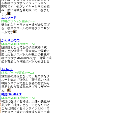
る本格ブラウザシミュレーション
RPGです。他プレイヤーと同盟を組
み、熱い合戦を勝ち抜いていきまし
ょう
エルソード
[本格アクション冒険ゲーム]
魅力的なキャラクター達が繰り広げ
る、横スクロールの本格ブラウザゲ
ームです
かくりよの門
[本格MMORPG冒険ゲーム]
陰陽師となって女の子型式神「式
姫」と妖怪退治！最大10人で同時に
楽しめるボスバトルが魅力の和風本
格ブラウザMMORPGです。可愛い式
姫を育成したり戦術バトルを楽しみ
X-Overd
[本格ブラウザ育成ゲーム]
飛空艇の艦長となって、魅力的なク
ルーを集めて強化し、爽快感のある
戦闘システムで悪しき者の脅威から
世界を救う育成型本格ブラウザゲー
ム。
神姫PROJECT
[本格MMORPG育成ゲーム]
神話に登場する神様、天使や悪魔が
美少女「神姫」となってあなたのと
ころに降臨するオンラインRPG！ラ
グナロクに備えて神姫達を育てて強