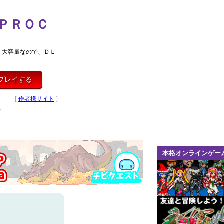
ＰＲＯＣ
。大容量なので、ＤＬ
プレイする
[
作者様サイト
]
る
本格オンラインゲー