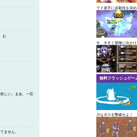
でド派手に必殺技を決め
 む
す。今すぐ冒険に出かけ
。
無料フラッシュゲー
て欲しい。まあ、一応
力なボスを撃破せよ！
てません。