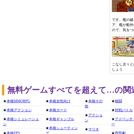
です。檻の鍵
ア、檻が船外
ので、気をつ
こなし次々と
しょう
無料ゲームすべてを超えて…の関
★
本格MMORPG
★
本格女性向け
★
本格その
★
格闘
他
★
本格アクション
★
本格カード
★
対戦バトル
★
アクショ
★
本格シミュレーショ
★
本格ギャンブル
★
アドベンチ
ン
ン
ー
★
本格シューティン
★
マリオ
★
本格FPS
グ
★
西部劇