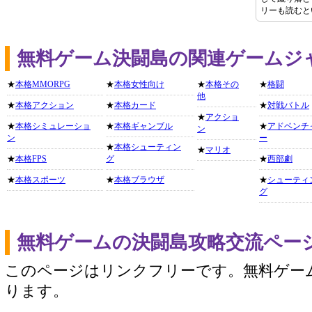
リーも読むと
無料ゲーム決闘島の関連ゲームジ
★
本格MMORPG
★
本格女性向け
★
本格その
★
格闘
他
★
本格アクション
★
本格カード
★
対戦バトル
★
アクショ
★
本格シミュレーショ
★
本格ギャンブル
★
アドベンチ
ン
ン
ー
★
本格シューティン
★
マリオ
★
本格FPS
グ
★
西部劇
★
本格スポーツ
★
本格ブラウザ
★
シューティ
グ
無料ゲームの決闘島攻略交流ペー
このページはリンクフリーです。無料ゲー
ります。